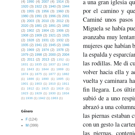
a una gran iglesia q
(4)
1990
(4)
2007
(4)
1914
(3)
1920
(3)
1922
(3)
1940
(3)
1944
por el camino y que 
(3)
1955
(3)
1956
(3)
1960
(3)
1980
(3)
1991
(3)
1996
(3)
2001
Caminé unos pasos s
(3)
2003
(3)
2010
(3)
2012
(3)
2020
(3)
1881
(2)
1891
(2)
1892
Miguela se había pues
(2)
1902
(2)
1904
(2)
1906
(2)
avanzaba muy lentame
1908
(2)
1909
(2)
1921
(2)
1925
(2)
1928
(2)
1931
(2)
1932
(2)
mujeres que habían ba
1935
(2)
1941
(2)
1945
(2)
1946
(2)
1969
(2)
1974
(2)
1978
(2)
la espalda y esparcía
1979
(2)
1998
(2)
2000
(2)
2004
(2)
2011
(2)
2013
(2)
1352
(1)
las rodillas. Me di c
1831
(1)
1835
(1)
1837
(1)
1842
(1)
1843
(1)
1844
(1)
1869
(1)
volver hacia ella y 
1874
(1)
1875
(1)
1877
(1)
1882
vuelta y caminara hac
(1)
1886
(1)
1890
(1)
1895
(1)
1901
(1)
1903
(1)
1910
(1)
1911
fin llegara. Los últi
(1)
1912
(1)
1915
(1)
1919
(1)
1923
(1)
1929
(1)
1930
(1)
1934
subió de a uno resp
(1)
1936
(1)
1942
(1)
1963
(1)
abrazó a una columna 
Género
las piernas estaban c
F
(124)
con un gesto la carte
M
(399)
las piernas, conten