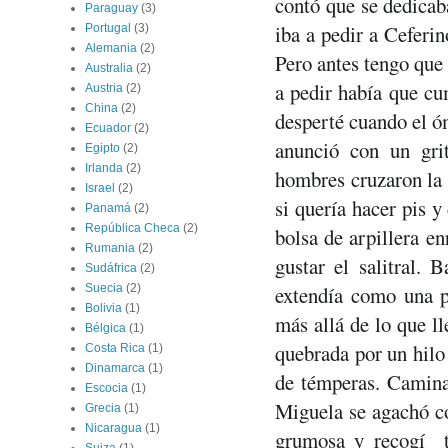
contó que se dedicaba
Paraguay
(3)
iba a pedir a Ceferin
Portugal
(3)
Alemania
(2)
Pero antes tengo que 
Australia
(2)
a pedir había que cum
Austria
(2)
China
(2)
desperté cuando el óm
Ecuador
(2)
anunció con un grit
Egipto
(2)
Irlanda
(2)
hombres cruzaron la 
Israel
(2)
si quería hacer pis y
Panamá
(2)
República Checa
(2)
bolsa de arpillera en
Rumania
(2)
gustar el salitral. 
Sudáfrica
(2)
Suecia
(2)
extendía como una pi
Bolivia
(1)
más allá de lo que ll
Bélgica
(1)
quebrada por un hilo 
Costa Rica
(1)
Dinamarca
(1)
de témperas. Caminam
Escocia
(1)
Miguela se agachó co
Grecia
(1)
Nicaragua
(1)
grumosa y recogí  