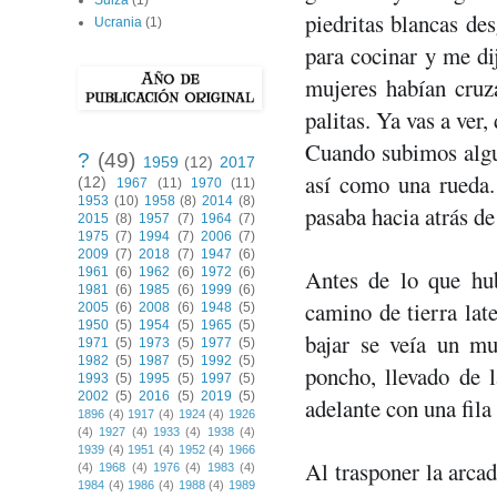
Suiza
(1)
piedritas blancas des
Ucrania
(1)
para cocinar y me di
mujeres habían cruza
palitas. Ya vas a ver
Cuando subimos algun
?
(49)
1959
(12)
2017
así como una rueda.
(12)
1967
(11)
1970
(11)
1953
(10)
1958
(8)
2014
(8)
pasaba hacia atrás de 
2015
(8)
1957
(7)
1964
(7)
1975
(7)
1994
(7)
2006
(7)
2009
(7)
2018
(7)
1947
(6)
1961
(6)
1962
(6)
1972
(6)
Antes de lo que hu
1981
(6)
1985
(6)
1999
(6)
camino de tierra lat
2005
(6)
2008
(6)
1948
(5)
1950
(5)
1954
(5)
1965
(5)
bajar se veía un mu
1971
(5)
1973
(5)
1977
(5)
1982
(5)
1987
(5)
1992
(5)
poncho, llevado de 
1993
(5)
1995
(5)
1997
(5)
2002
(5)
2016
(5)
2019
(5)
adelante con una fila
1896
(4)
1917
(4)
1924
(4)
1926
(4)
1927
(4)
1933
(4)
1938
(4)
1939
(4)
1951
(4)
1952
(4)
1966
Al trasponer la arca
(4)
1968
(4)
1976
(4)
1983
(4)
1984
(4)
1986
(4)
1988
(4)
1989