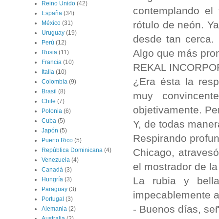
Reino Unido
(42)
contemplando el
España
(34)
rótulo de neón. Y
México
(31)
Uruguay
(19)
desde tan cerca. 
Perú
(12)
Algo que más pron
Rusia
(11)
Francia
(10)
REKAL INCORPO
Italia
(10)
¿Era ésta la res
Colombia
(9)
Brasil
(8)
muy convincent
Chile
(7)
objetivamente. Per
Polonia
(6)
Cuba
(5)
Y, de todas manera
Japón
(5)
Respirando profun
Puerto Rico
(5)
Chicago, atravesó
República Dominicana
(4)
Venezuela
(4)
el mostrador de la
Canadá
(3)
La rubia y bell
Hungría
(3)
Paraguay
(3)
impecablemente at
Portugal
(3)
- Buenos días, señ
Alemania
(2)
Australia
(2)