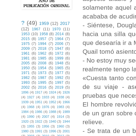
solamente aquel a
acababa de acudir
?
(49)
1959
(12)
2017
- Siéntese, Doug
(12)
1967
(11)
1970
(11)
hacia una silla 
1953
(10)
1958
(8)
2014
(8)
2015
(8)
1957
(7)
1964
(7)
que desearía ir a
1975
(7)
1994
(7)
2006
(7)
2009
(7)
2018
(7)
1947
(6)
Quail tomó asient
1961
(6)
1962
(6)
1972
(6)
1981
(6)
1985
(6)
1999
(6)
- No estoy muy se
2005
(6)
2008
(6)
1948
(5)
realmente tengo l
1950
(5)
1954
(5)
1965
(5)
1971
(5)
1973
(5)
1977
(5)
«Cuesta tanto com
1982
(5)
1987
(5)
1992
(5)
1993
(5)
1995
(5)
1997
(5)
de su viaje - as
2002
(5)
2016
(5)
2019
(5)
1896
(4)
1917
(4)
1924
(4)
1926
pruebas que neces
(4)
1927
(4)
1933
(4)
1938
(4)
1939
(4)
1951
(4)
1952
(4)
1966
El hombre revolvi
(4)
1968
(4)
1976
(4)
1983
(4)
de un gran sobre 
1984
(4)
1986
(4)
1988
(4)
1989
(4)
1990
(4)
2007
(4)
1914
(3)
relieve.
1920
(3)
1922
(3)
1940
(3)
1944
(3)
1955
(3)
1956
(3)
1960
(3)
- Se trata de un 
1980
(3)
1991
(3)
1996
(3)
2001