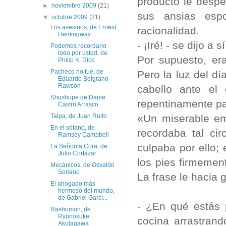
producto le despe
►
noviembre 2009
(21)
sus ansias esp
▼
octubre 2009
(21)
Los asesinos, de Ernest
racionalidad.
Hemingway
- ¡Iré! - se dijo a
Podemos recordarlo
todo por usted, de
Por supuesto, er
Philip K. Dick
Pacheco no fue, de
Pero la luz del dí
Eduardo Belgrano
Rawson
cabello ante el 
Shushupe de Dante
repentinamente par
Castro Arrasco
«Un miserable em
Talpa, de Juan Rulfo
En el sótano, de
recordaba tal ci
Ramsey Campbell
culpaba por ello;
La Señorita Cora, de
Julio Cortázar
los pies firmement
Mecánicos, de Osvaldo
Soriano
La frase le hacia g
El ahogado más
hermoso del mundo,
de Gabriel Garcí...
- ¿En qué estás 
Rashomon, de
Ryūnosuke
cocina arrastrand
Akutagawa