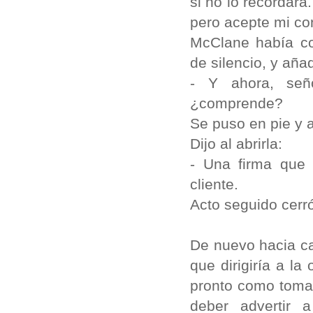
si no lo recordar
pero acepte mi co
McClane había c
de silencio, y añad
- Y ahora, seño
¿comprende?
Se puso en pie y 
Dijo al abrirla:
- Una firma que 
cliente.
Acto seguido cerró
De nuevo hacia cas
que dirigiría a la
pronto como tomas
deber advertir 