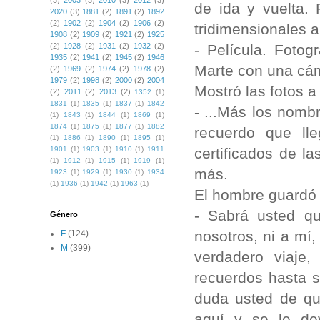
(3)
2003
(3)
2010
(3)
2012
(3)
de ida y vuelta. 
2020
(3)
1881
(2)
1891
(2)
1892
(2)
1902
(2)
1904
(2)
1906
(2)
tridimensionales a
1908
(2)
1909
(2)
1921
(2)
1925
- Película. Foto
(2)
1928
(2)
1931
(2)
1932
(2)
1935
(2)
1941
(2)
1945
(2)
1946
Marte con una cám
(2)
1969
(2)
1974
(2)
1978
(2)
1979
(2)
1998
(2)
2000
(2)
2004
Mostró las fotos a
(2)
2011
(2)
2013
(2)
1352
(1)
1831
(1)
1835
(1)
1837
(1)
1842
- ...Más los nomb
(1)
1843
(1)
1844
(1)
1869
(1)
1874
(1)
1875
(1)
1877
(1)
1882
recuerdo que ll
(1)
1886
(1)
1890
(1)
1895
(1)
certificados de l
1901
(1)
1903
(1)
1910
(1)
1911
(1)
1912
(1)
1915
(1)
1919
(1)
más.
1923
(1)
1929
(1)
1930
(1)
1934
(1)
1936
(1)
1942
(1)
1963
(1)
El hombre guardó 
- Sabrá usted qu
Género
nosotros, ni a mí
F
(124)
M
(399)
verdadero viaje
recuerdos hasta s
duda usted de qu
aquí y se le de