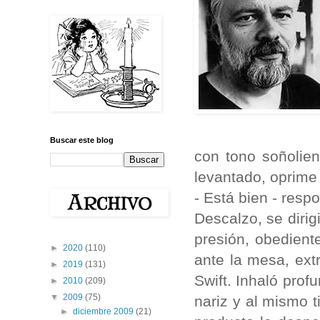
Buscar este blog
con tono soñolien
levantado, oprime 
- Está bien - resp
Descalzo, se dirig
presión, obedient
►
2020
(110)
ante la mesa, ext
►
2019
(131)
Swift. Inhaló pro
►
2010
(209)
▼
2009
(75)
nariz y al mismo 
►
diciembre 2009
(21)