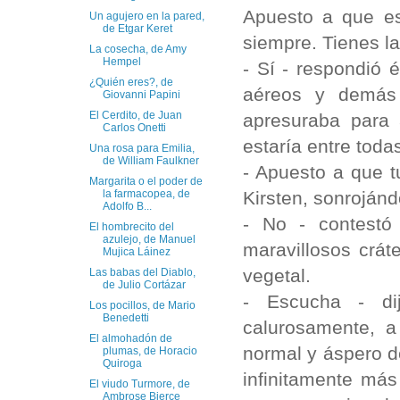
Apuesto a que e
Un agujero en la pared,
de Etgar Keret
siempre. Tienes la
La cosecha, de Amy
Hempel
- Sí - respondió 
¿Quién eres?, de
aéreos y demás 
Giovanni Papini
El Cerdito, de Juan
apresuraba para 
Carlos Onetti
estaría entre tod
Una rosa para Emilia,
de William Faulkner
- Apuesto a que t
Margarita o el poder de
Kirsten, sonrojánd
la farmacopea, de
Adolfo B...
- No - contestó
El hombrecito del
azulejo, de Manuel
maravillosos crát
Mujica Láinez
vegetal.
Las babas del Diablo,
de Julio Cortázar
- Escucha - di
Los pocillos, de Mario
Benedetti
calurosamente, a
El almohadón de
normal y áspero d
plumas, de Horacio
Quiroga
infinitamente más
El viudo Turmore, de
Ambrose Bierce