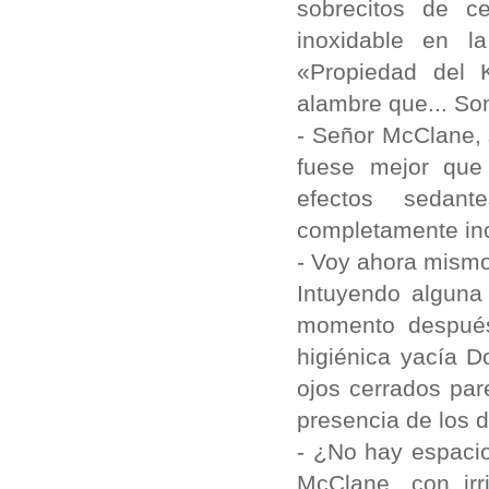
sobrecitos de c
inoxidable en l
«Propiedad del 
alambre que... Son
- Señor McClane, 
fuese mejor que
efectos sedant
completamente inc
- Voy ahora mismo
Intuyendo alguna
momento después
higiénica yacía D
ojos cerrados par
presencia de los 
- ¿No hay espacio
McClane, con irr