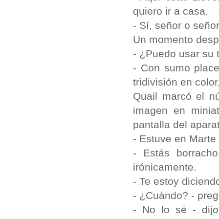
quiero ir a casa.
- Sí, señor o señor
Un momento despué
- ¿Puedo usar su t
- Con sumo placer
tridivisión en col
Quail marcó el n
imagen en miniat
pantalla del apara
- Estuve en Marte -
- Estás borracho
irónicamente.
- Te estoy diciend
- ¿Cuándo? - preg
- No lo sé - dij