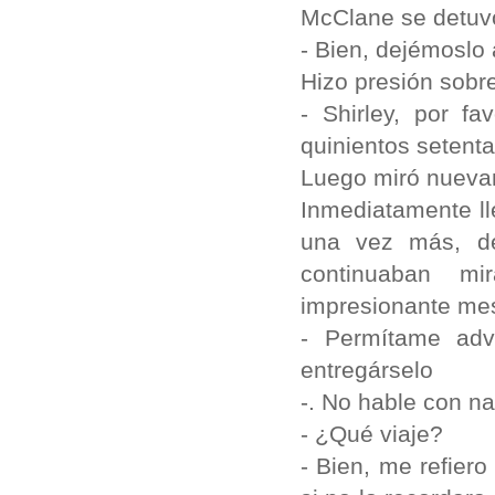
McClane se detuvo
- Bien, dejémoslo 
Hizo presión sobre
- Shirley, por f
quinientos setenta
Luego miró nueva
Inmediatamente ll
una vez más, de
continuaban m
impresionante me
- Permítame adve
entregárselo
-. No hable con nad
- ¿Qué viaje?
- Bien, me refier