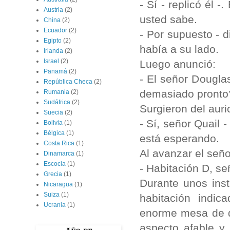
- Sí - replicó él 
Austria
(2)
usted sabe.
China
(2)
Ecuador
(2)
- Por supuesto - 
Egipto
(2)
había a su lado.
Irlanda
(2)
Israel
(2)
Luego anunció:
Panamá
(2)
- El señor Dougla
República Checa
(2)
demasiado pronto
Rumania
(2)
Sudáfrica
(2)
Surgieron del auri
Suecia
(2)
- Sí, señor Quail 
Bolivia
(1)
Bélgica
(1)
está esperando.
Costa Rica
(1)
Al avanzar el seño
Dinamarca
(1)
Escocia
(1)
- Habitación D, se
Grecia
(1)
Durante unos inst
Nicaragua
(1)
Suiza
(1)
habitación indic
Ucrania
(1)
enorme mesa de d
aspecto afable y 