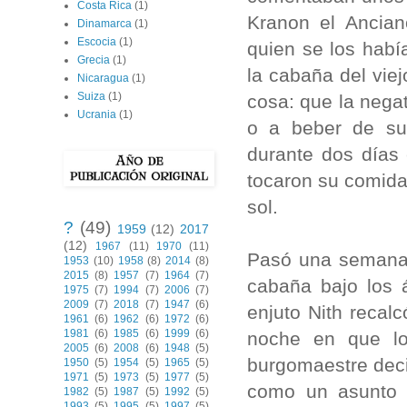
Costa Rica
(1)
Kranon el Ancian
Dinamarca
(1)
Escocia
(1)
quien se los habí
Grecia
(1)
la cabaña del vie
Nicaragua
(1)
Suiza
(1)
cosa: que la nega
Ucrania
(1)
o a beber de sus
durante dos días 
tocaron su comida
sol.
?
(49)
1959
(12)
2017
(12)
1967
(11)
1970
(11)
Pasó una semana 
1953
(10)
1958
(8)
2014
(8)
2015
(8)
1957
(7)
1964
(7)
cabaña bajo los á
1975
(7)
1994
(7)
2006
(7)
2009
(7)
2018
(7)
1947
(6)
enjuto Nith recal
1961
(6)
1962
(6)
1972
(6)
1981
(6)
1985
(6)
1999
(6)
noche en que lo
2005
(6)
2008
(6)
1948
(5)
burgomaestre deci
1950
(5)
1954
(5)
1965
(5)
1971
(5)
1973
(5)
1977
(5)
como un asunto d
1982
(5)
1987
(5)
1992
(5)
1993
(5)
1995
(5)
1997
(5)