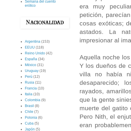
Semana del cuento
era muy peculia
erótico
petición, parecía
cosas exóticas; d
astados. La na
impresionar al ima
Argentina
(153)
EEUU
(118)
Reino Unido
(42)
Aquella noche los
España
(34)
Y los dueños de c
México
(31)
Uruguay
(19)
villa no había 
Perú
(12)
desaparecido; l
Rusia
(11)
Francia
(10)
rayados, amarillo
Italia
(10)
que la gente sini
Colombia
(9)
Brasil
(8)
muerte del gatito
Chile
(7)
Pero Nith, el enj
Polonia
(6)
Cuba
(5)
eran probablemen
Japón
(5)