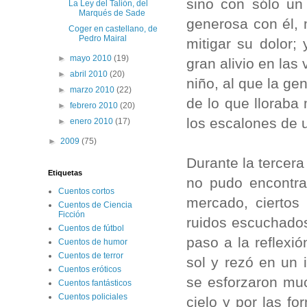
sino con sólo un
La Ley del Talión, del
Marqués de Sade
generosa con él,
Coger en castellano, de
Pedro Mairal
mitigar su dolor
►
mayo 2010
(19)
gran alivio en las
►
abril 2010
(20)
niño, al que la g
►
marzo 2010
(22)
de lo que lloraba
►
febrero 2010
(20)
los escalones de 
►
enero 2010
(17)
►
2009
(75)
Durante la tercer
Etiquetas
no pudo encontrar
Cuentos cortos
mercado, ciertos
Cuentos de Ciencia
Ficción
ruidos escuchados
Cuentos de fútbol
paso a la reflexió
Cuentos de humor
Cuentos de terror
sol y rezó en un
Cuentos eróticos
se esforzaron muc
Cuentos fantásticos
Cuentos policiales
cielo y por las f