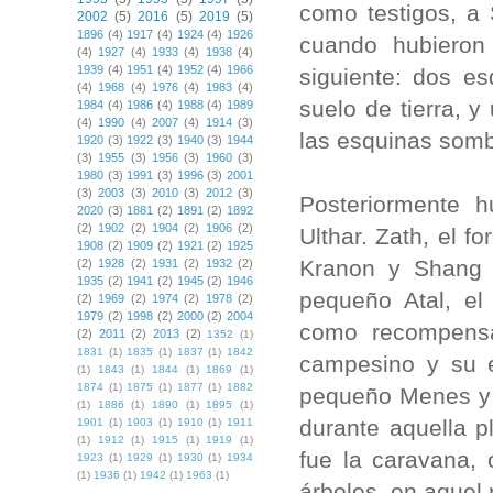
como testigos, a 
2002
(5)
2016
(5)
2019
(5)
1896
(4)
1917
(4)
1924
(4)
1926
cuando hubieron 
(4)
1927
(4)
1933
(4)
1938
(4)
1939
(4)
1951
(4)
1952
(4)
1966
siguiente: dos e
(4)
1968
(4)
1976
(4)
1983
(4)
suelo de tierra, 
1984
(4)
1986
(4)
1988
(4)
1989
(4)
1990
(4)
2007
(4)
1914
(3)
las esquinas somb
1920
(3)
1922
(3)
1940
(3)
1944
(3)
1955
(3)
1956
(3)
1960
(3)
1980
(3)
1991
(3)
1996
(3)
2001
(3)
2003
(3)
2010
(3)
2012
(3)
Posteriormente 
2020
(3)
1881
(2)
1891
(2)
1892
(2)
1902
(2)
1904
(2)
1906
(2)
Ulthar. Zath, el f
1908
(2)
1909
(2)
1921
(2)
1925
Kranon y Shang 
(2)
1928
(2)
1931
(2)
1932
(2)
1935
(2)
1941
(2)
1945
(2)
1946
pequeño Atal, el
(2)
1969
(2)
1974
(2)
1978
(2)
1979
(2)
1998
(2)
2000
(2)
2004
como recompensa,
(2)
2011
(2)
2013
(2)
1352
(1)
1831
(1)
1835
(1)
1837
(1)
1842
campesino y su e
(1)
1843
(1)
1844
(1)
1869
(1)
1874
(1)
1875
(1)
1877
(1)
1882
pequeño Menes y d
(1)
1886
(1)
1890
(1)
1895
(1)
durante aquella p
1901
(1)
1903
(1)
1910
(1)
1911
(1)
1912
(1)
1915
(1)
1919
(1)
fue la caravana,
1923
(1)
1929
(1)
1930
(1)
1934
(1)
1936
(1)
1942
(1)
1963
(1)
árboles, en aquel 