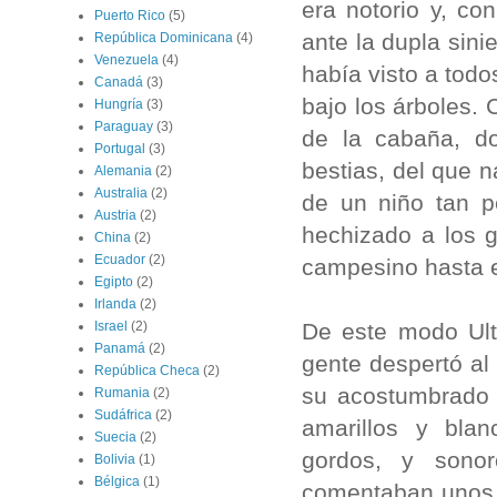
era notorio y, co
Puerto Rico
(5)
ante la dupla sini
República Dominicana
(4)
Venezuela
(4)
había visto a todo
Canadá
(3)
bajo los árboles.
Hungría
(3)
Paraguay
(3)
de la cabaña, do
Portugal
(3)
bestias, del que 
Alemania
(2)
Australia
(2)
de un niño tan 
Austria
(2)
hechizado a los g
China
(2)
Ecuador
(2)
campesino hasta e
Egipto
(2)
Irlanda
(2)
De este modo Ult
Israel
(2)
Panamá
(2)
gente despertó al
República Checa
(2)
su acostumbrado 
Rumania
(2)
Sudáfrica
(2)
amarillos y blan
Suecia
(2)
gordos, y sonor
Bolivia
(1)
Bélgica
(1)
comentaban unos c