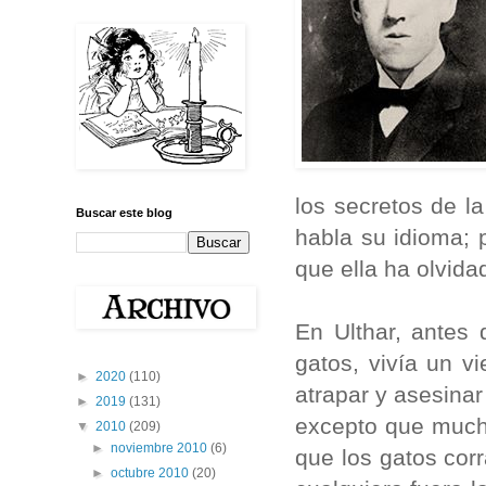
los secretos de la
Buscar este blog
habla su idioma; 
que ella ha olvida
En Ulthar, antes
gatos, vivía un v
►
2020
(110)
atrapar y asesinar
►
2019
(131)
excepto que mucho
▼
2010
(209)
►
noviembre 2010
(6)
que los gatos corr
►
octubre 2010
(20)