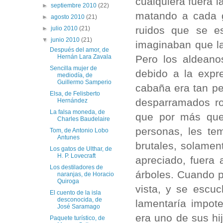
cualquiera fuera l
►
septiembre 2010
(22)
matando a cada g
►
agosto 2010
(21)
ruidos que se e
►
julio 2010
(21)
▼
junio 2010
(21)
imaginaban que l
Después del amor, de
Pero los aldeano
Hernán Lara Zavala
Sencilla mujer de
debido a la expr
mediodía, de
Guillermo Samperio
cabaña era tan p
Elsa, de Felisberto
desparramados ro
Hernández
La falsa moneda, de
que por más que
Charles Baudelaire
personas, les te
Tom, de Antonio Lobo
Antunes
brutales, solame
Los gatos de Ulthar, de
H. P. Lovecraft
apreciado, fuera 
Los destiladores de
árboles. Cuando p
naranjas, de Horacio
Quiroga
vista, y se escu
El cuento de la isla
desconocida, de
lamentaría impot
José Saramago
era uno de sus hi
Paquete turístico, de