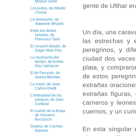
Moacyr Scliar
gente de Ulthar er
Los justos, de Alberto
Chimal
La revolución, de
Sławomir Mrożek
Un día, una carav
Entre tus dedos
helados, de
Francisco Tario
las estrechas y 
El corazón delator, de
peregrinos, y di
Edgar Allan Poe
ciudad dos veces
La muchacha del
tiempo, de Emilio
plata, y compraro
Díaz Valcárcel
El tío Facundo, de
de estos peregrin
Isidoro Blaisten
extrañas oracione
La mano, de Juan
Carlos Onetti
extrañas figuras
Continuidad de los
parques, de Julio
carneros y leones
Cortázar
cuernos, y un curi
El cuento de la tinaja,
de Giovanni
Boccaccio
Ondina, de Carmen
En esta singular
Naranjo