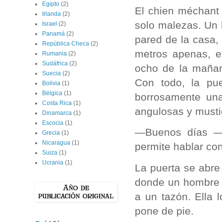
Egipto
(2)
El chien méchant 
Irlanda
(2)
solo malezas. Un b
Israel
(2)
Panamá
(2)
pared de la casa,
República Checa
(2)
metros apenas, el
Rumania
(2)
Sudáfrica
(2)
ocho de la mañana
Suecia
(2)
Con todo, la pue
Bolivia
(1)
Bélgica
(1)
borrosamente una
Costa Rica
(1)
angulosas y mustio
Dinamarca
(1)
Escocia
(1)
—Buenos días —d
Grecia
(1)
Nicaragua
(1)
permite hablar c
Suiza
(1)
Ucrania
(1)
La puerta se abre
donde un hombre v
a un tazón. Ella 
pone de pie.