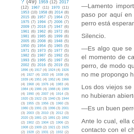
?
(49)
1959
(12)
2017
—Lamento import
(12)
1967
(11)
1970
(11)
1953
(10)
1958
(8)
2014
(8)
paso por aquí en 
2015
(8)
1957
(7)
1964
(7)
perro está espera
1975
(7)
1994
(7)
2006
(7)
2009
(7)
2018
(7)
1947
(6)
1961
(6)
1962
(6)
1972
(6)
Silencio.
1981
(6)
1985
(6)
1999
(6)
2005
(6)
2008
(6)
1948
(5)
1950
(5)
1954
(5)
1965
(5)
—Es algo que se 
1971
(5)
1973
(5)
1977
(5)
1982
(5)
1987
(5)
1992
(5)
el momento de ca
1993
(5)
1995
(5)
1997
(5)
perro, de modo q
2002
(5)
2016
(5)
2019
(5)
1896
(4)
1917
(4)
1924
(4)
1926
no me propongo h
(4)
1927
(4)
1933
(4)
1938
(4)
1939
(4)
1951
(4)
1952
(4)
1966
(4)
1968
(4)
1976
(4)
1983
(4)
Los dos viejos se 
1984
(4)
1986
(4)
1988
(4)
1989
(4)
1990
(4)
2007
(4)
1914
(3)
no hubieran abier
1920
(3)
1922
(3)
1940
(3)
1944
(3)
1955
(3)
1956
(3)
1960
(3)
—Es un buen perro
1980
(3)
1991
(3)
1996
(3)
2001
(3)
2003
(3)
2010
(3)
2012
(3)
2020
(3)
1881
(2)
1891
(2)
1892
Ante lo cual, ell
(2)
1902
(2)
1904
(2)
1906
(2)
1908
(2)
1909
(2)
1921
(2)
1925
contacto con el c
(2)
1928
(2)
1931
(2)
1932
(2)