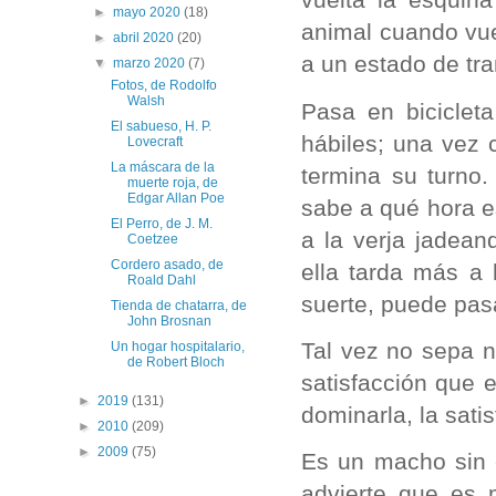
►
mayo 2020
(18)
animal cuando vuel
►
abril 2020
(20)
a un estado de tra
▼
marzo 2020
(7)
Fotos, de Rodolfo
Walsh
Pasa en biciclet
El sabueso, H. P.
hábiles; una vez 
Lovecraft
La máscara de la
termina su turno.
muerte roja, de
Edgar Allan Poe
sabe a qué hora e
El Perro, de J. M.
a la verja jadea
Coetzee
Cordero asado, de
ella tarda más a 
Roald Dahl
suerte, puede pas
Tienda de chatarra, de
John Brosnan
Tal vez no sepa n
Un hogar hospitalario,
de Robert Bloch
satisfacción que 
►
2019
(131)
dominarla, la sati
►
2010
(209)
►
2009
(75)
Es un macho sin c
advierte que es 