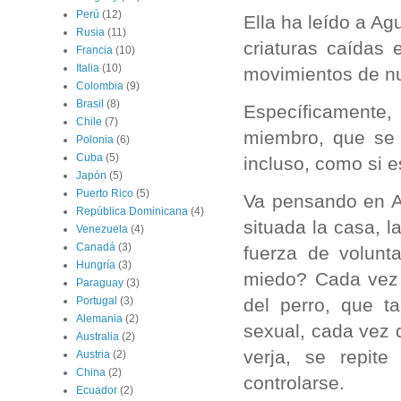
Perú
(12)
Ella ha leído a A
Rusia
(11)
criaturas caídas
Francia
(10)
Italia
(10)
movimientos de nu
Colombia
(9)
Brasil
(8)
Específicamente,
Chile
(7)
miembro, que se 
Polonia
(6)
Cuba
(5)
incluso, como si e
Japón
(5)
Puerto Rico
(5)
Va pensando en Ag
República Dominicana
(4)
situada la casa, l
Venezuela
(4)
Canadá
(3)
fuerza de volunt
Hungría
(3)
miedo? Cada vez 
Paraguay
(3)
del perro, que t
Portugal
(3)
Alemania
(2)
sexual, cada vez 
Australia
(2)
verja, se repit
Austria
(2)
China
(2)
controlarse.
Ecuador
(2)