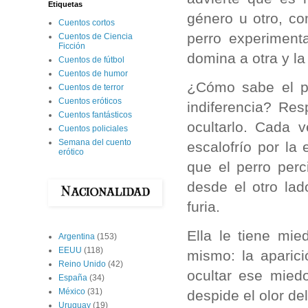
Etiquetas
género u otro, c
Cuentos cortos
perro experiment
Cuentos de Ciencia
Ficción
domina a otra y l
Cuentos de fútbol
Cuentos de humor
¿Cómo sabe el pe
Cuentos de terror
Cuentos eróticos
indiferencia? Re
Cuentos fantásticos
ocultarlo. Cada 
Cuentos policiales
Semana del cuento
escalofrío por la
erótico
que el perro perc
desde el otro lad
furia.
Ella le tiene mi
Argentina
(153)
EEUU
(118)
mismo: la aparic
Reino Unido
(42)
ocultar ese mied
España
(34)
México
(31)
despide el olor del
Uruguay
(19)