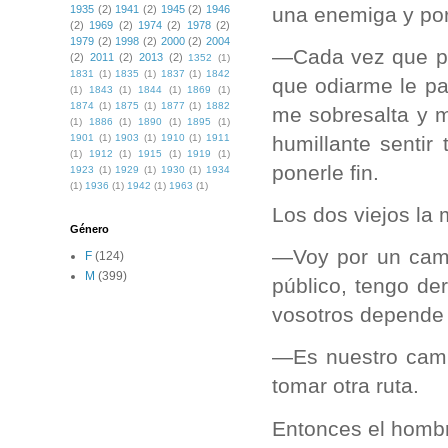
una enemiga y por
1935
(2)
1941
(2)
1945
(2)
1946
(2)
1969
(2)
1974
(2)
1978
(2)
1979
(2)
1998
(2)
2000
(2)
2004
—Cada vez que pa
(2)
2011
(2)
2013
(2)
1352
(1)
1831
(1)
1835
(1)
1837
(1)
1842
que odiarme le pa
(1)
1843
(1)
1844
(1)
1869
(1)
1874
(1)
1875
(1)
1877
(1)
1882
me sobresalta y m
(1)
1886
(1)
1890
(1)
1895
(1)
humillante sentir
1901
(1)
1903
(1)
1910
(1)
1911
(1)
1912
(1)
1915
(1)
1919
(1)
ponerle fin.
1923
(1)
1929
(1)
1930
(1)
1934
(1)
1936
(1)
1942
(1)
1963
(1)
Los dos viejos la 
Género
—Voy por un cami
F
(124)
M
(399)
público, tengo d
vosotros depende 
—Es nuestro cami
tomar otra ruta.
Entonces el hombr