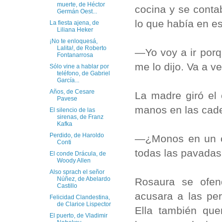
muerte, de Héctor
cocina y se cont
Germán Oest...
lo que había en e
La fiesta ajena, de
Liliana Heker
¡No te enloquesá,
Lalita!, de Roberto
—Yo voy a ir porq
Fontanarrosa
me lo dijo. Va a v
Sólo vine a hablar por
teléfono, de Gabriel
García...
Años, de Cesare
La madre giró el
Pavese
manos en las cad
El silencio de las
sirenas, de Franz
Kafka
Perdido, de Haroldo
—¿Monos en un cu
Conti
todas las pavadas
El conde Drácula, de
Woody Allen
Also sprach el señor
Núñez, de Abelardo
Rosaura se ofe
Castillo
acusara a las pe
Felicidad Clandestina,
de Clarice Lispector
Ella también que
El puerto, de Vladimir