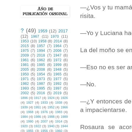
—¿Vos y tu mamá 
risita.
?
(49)
1959
(12)
2017
—Yo y Luciana ha
(12)
1967
(11)
1970
(11)
1953
(10)
1958
(8)
2014
(8)
2015
(8)
1957
(7)
1964
(7)
La del moño se e
1975
(7)
1994
(7)
2006
(7)
2009
(7)
2018
(7)
1947
(6)
1961
(6)
1962
(6)
1972
(6)
1981
(6)
1985
(6)
1999
(6)
—Eso no es ser am
2005
(6)
2008
(6)
1948
(5)
1950
(5)
1954
(5)
1965
(5)
1971
(5)
1973
(5)
1977
(5)
—No.
1982
(5)
1987
(5)
1992
(5)
1993
(5)
1995
(5)
1997
(5)
2002
(5)
2016
(5)
2019
(5)
1896
(4)
1917
(4)
1924
(4)
1926
—¿Y entonces de 
(4)
1927
(4)
1933
(4)
1938
(4)
1939
(4)
1951
(4)
1952
(4)
1966
a impacientarse.
(4)
1968
(4)
1976
(4)
1983
(4)
1984
(4)
1986
(4)
1988
(4)
1989
(4)
1990
(4)
2007
(4)
1914
(3)
Rosaura se acor
1920
(3)
1922
(3)
1940
(3)
1944
(3)
1955
(3)
1956
(3)
1960
(3)