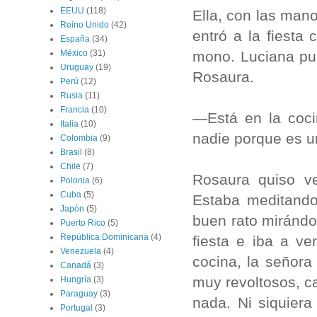
EEUU
(118)
Ella, con las mano
Reino Unido
(42)
entró a la fiesta
España
(34)
mono. Luciana pus
México
(31)
Uruguay
(19)
Rosaura.
Perú
(12)
Rusia
(11)
Francia
(10)
—Está en la coci
Italia
(10)
nadie porque es u
Colombia
(9)
Brasil
(8)
Chile
(7)
Rosaura quiso ver
Polonia
(6)
Cuba
(5)
Estaba meditando
Japón
(5)
buen rato mirándo
Puerto Rico
(5)
República Dominicana
(4)
fiesta e iba a ve
Venezuela
(4)
cocina, la señora
Canadá
(3)
muy revoltosos, c
Hungría
(3)
Paraguay
(3)
nada. Ni siquiera
Portugal
(3)