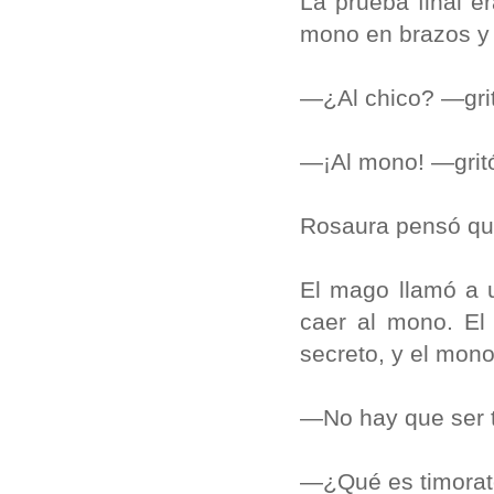
La prueba final e
mono en brazos y 
—¿Al chico? —gri
—¡Al mono! —grit
Rosaura pensó que
El mago llamó a u
caer al mono. El
secreto, y el mono
—No hay que ser t
—¿Qué es timorato