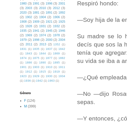
Respiró hondo:
1980
(3)
1991
(3)
1996
(3)
2001
(3)
2003
(3)
2010
(3)
2012
(3)
2020
(3)
1881
(2)
1891
(2)
1892
(2)
1902
(2)
1904
(2)
1906
(2)
—Soy hija de la 
1908
(2)
1909
(2)
1921
(2)
1925
(2)
1928
(2)
1931
(2)
1932
(2)
1935
(2)
1941
(2)
1945
(2)
1946
Su madre se lo h
(2)
1969
(2)
1974
(2)
1978
(2)
1979
(2)
1998
(2)
2000
(2)
2004
decís que sos la h
(2)
2011
(2)
2013
(2)
1352
(1)
1831
(1)
1835
(1)
1837
(1)
1842
tenía que agrega
(1)
1843
(1)
1844
(1)
1869
(1)
1874
(1)
1875
(1)
1877
(1)
1882
su vida se iba a a
(1)
1886
(1)
1890
(1)
1895
(1)
1901
(1)
1903
(1)
1910
(1)
1911
(1)
1912
(1)
1915
(1)
1919
(1)
—¿Qué empleada? 
1923
(1)
1929
(1)
1930
(1)
1934
(1)
1936
(1)
1942
(1)
1963
(1)
—No —dijo Rosau
Género
sepas.
F
(124)
M
(399)
—Y entonces, ¿có