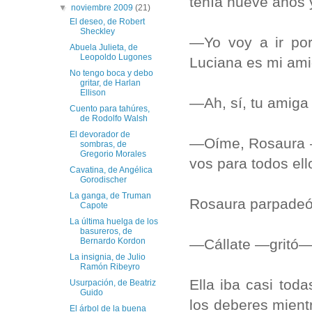
tenía nueve años 
▼
noviembre 2009
(21)
El deseo, de Robert
Sheckley
—Yo voy a ir por
Abuela Julieta, de
Leopoldo Lugones
Luciana es mi ami
No tengo boca y debo
gritar, de Harlan
Ellison
—Ah, sí, tu amiga
Cuento para tahúres,
de Rodolfo Walsh
El devorador de
—Oíme, Rosaura —
sombras, de
Gregorio Morales
vos para todos ell
Cavatina, de Angélica
Gorodischer
La ganga, de Truman
Rosaura parpadeó 
Capote
La última huelga de los
basureros, de
—Cállate —gritó—.
Bernardo Kordon
La insignia, de Julio
Ramón Ribeyro
Ella iba casi tod
Usurpación, de Beatriz
Guido
los deberes mient
El árbol de la buena