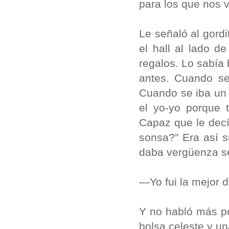
para los que nos
Le señaló al gord
el hall al lado d
regalos. Lo sabía
antes. Cuando se
Cuando se iba un 
el yo-yo porque 
Capaz que le decí
sonsa?” Era así s
daba vergüenza ser
—Yo fui la mejor d
Y no habló más po
bolsa celeste y u