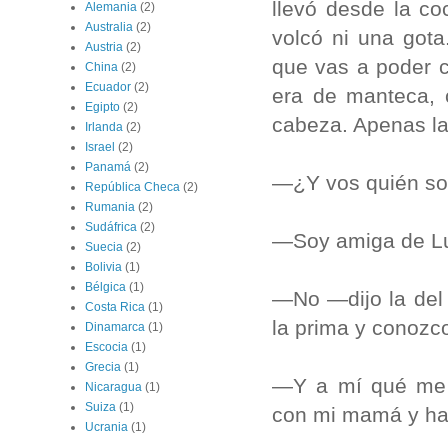
llevó desde la c
Alemania
(2)
Australia
(2)
volcó ni una gota
Austria
(2)
que vas a poder c
China
(2)
Ecuador
(2)
era de manteca, 
Egipto
(2)
cabeza. Apenas la 
Irlanda
(2)
Israel
(2)
Panamá
(2)
—¿Y vos quién s
República Checa
(2)
Rumania
(2)
Sudáfrica
(2)
—Soy amiga de Lu
Suecia
(2)
Bolivia
(1)
Bélgica
(1)
—No —dijo la del
Costa Rica
(1)
la prima y conozc
Dinamarca
(1)
Escocia
(1)
Grecia
(1)
—Y a mí qué me 
Nicaragua
(1)
Suiza
(1)
con mi mamá y ha
Ucrania
(1)