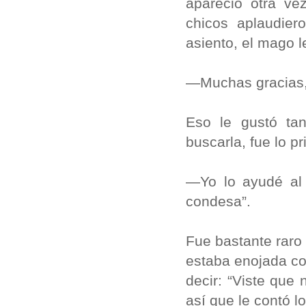
apareció otra ve
chicos aplaudier
asiento, el mago l
—Muchas gracias,
Eso le gustó ta
buscarla, fue lo p
—Yo lo ayudé al 
condesa”.
Fue bastante raro
estaba enojada co
decir: “Viste que
así que le contó l