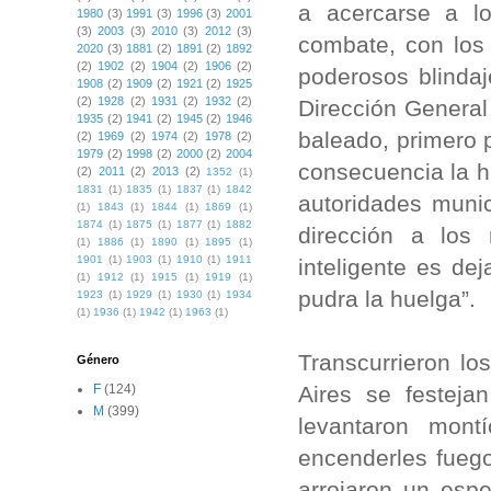
a acercarse a l
1980
(3)
1991
(3)
1996
(3)
2001
(3)
2003
(3)
2010
(3)
2012
(3)
combate, con los
2020
(3)
1881
(2)
1891
(2)
1892
(2)
1902
(2)
1904
(2)
1906
(2)
poderosos blinda
1908
(2)
1909
(2)
1921
(2)
1925
(2)
1928
(2)
1931
(2)
1932
(2)
Dirección General
1935
(2)
1941
(2)
1945
(2)
1946
baleado, primero p
(2)
1969
(2)
1974
(2)
1978
(2)
1979
(2)
1998
(2)
2000
(2)
2004
consecuencia la h
(2)
2011
(2)
2013
(2)
1352
(1)
1831
(1)
1835
(1)
1837
(1)
1842
autoridades munic
(1)
1843
(1)
1844
(1)
1869
(1)
1874
(1)
1875
(1)
1877
(1)
1882
dirección a los
(1)
1886
(1)
1890
(1)
1895
(1)
1901
(1)
1903
(1)
1910
(1)
1911
inteligente es de
(1)
1912
(1)
1915
(1)
1919
(1)
pudra la huelga”.
1923
(1)
1929
(1)
1930
(1)
1934
(1)
1936
(1)
1942
(1)
1963
(1)
Transcurrieron l
Género
Aires se festeja
F
(124)
M
(399)
levantaron mont
encenderles fuego
arrojaron un esp