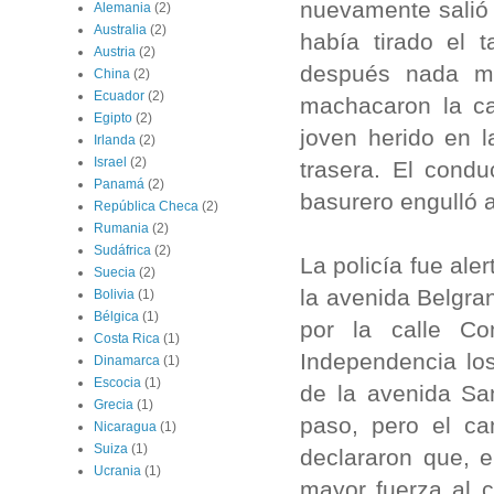
nuevamente salió 
Alemania
(2)
Australia
(2)
había tirado el 
Austria
(2)
después nada má
China
(2)
Ecuador
(2)
machacaron la c
Egipto
(2)
joven herido en 
Irlanda
(2)
Israel
(2)
trasera. El condu
Panamá
(2)
basurero engulló a
República Checa
(2)
Rumania
(2)
Sudáfrica
(2)
La policía fue ale
Suecia
(2)
la avenida Belgra
Bolivia
(1)
Bélgica
(1)
por la calle C
Costa Rica
(1)
Independencia los
Dinamarca
(1)
Escocia
(1)
de la avenida San
Grecia
(1)
paso, pero el ca
Nicaragua
(1)
Suiza
(1)
declararon que, 
Ucrania
(1)
mayor fuerza al c