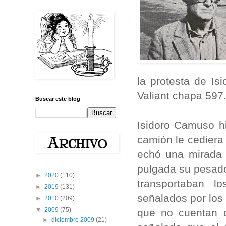
la protesta de Is
Valiant chapa 597
Buscar este blog
Isidoro Camuso hi
camión le cediera
echó una mirada d
pulgada su pesado
►
2020
(110)
transportaban l
►
2019
(131)
señalados por los
►
2010
(209)
▼
2009
(75)
que no cuentan c
►
diciembre 2009
(21)