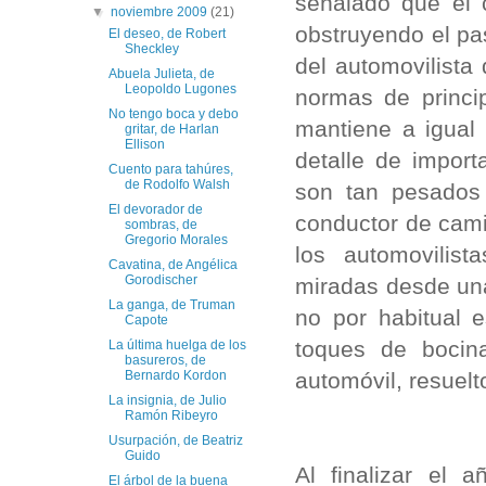
señalado que el 
▼
noviembre 2009
(21)
obstruyendo el pas
El deseo, de Robert
Sheckley
del automovilista
Abuela Julieta, de
Leopoldo Lugones
normas de princi
No tengo boca y debo
mantiene a igual
gritar, de Harlan
Ellison
detalle de impor
Cuento para tahúres,
de Rodolfo Walsh
son tan pesados
El devorador de
conductor de cami
sombras, de
Gregorio Morales
los automovilist
Cavatina, de Angélica
Gorodischer
miradas desde una
La ganga, de Truman
no por habitual e
Capote
toques de bocin
La última huelga de los
basureros, de
automóvil, resuelt
Bernardo Kordon
La insignia, de Julio
Ramón Ribeyro
Usurpación, de Beatriz
Guido
Al finalizar el 
El árbol de la buena