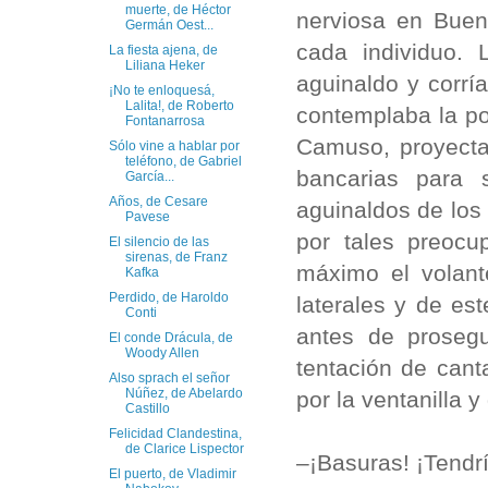
muerte, de Héctor
nerviosa en Buen
Germán Oest...
cada individuo.
La fiesta ajena, de
Liliana Heker
aguinaldo y corría
¡No te enloquesá,
Lalita!, de Roberto
contemplaba la po
Fontanarrosa
Camuso, proyecta
Sólo vine a hablar por
teléfono, de Gabriel
bancarias para s
García...
Años, de Cesare
aguinaldos de lo
Pavese
por tales preocu
El silencio de las
sirenas, de Franz
máximo el volant
Kafka
Perdido, de Haroldo
laterales y de es
Conti
antes de prosegu
El conde Drácula, de
Woody Allen
tentación de can
Also sprach el señor
Núñez, de Abelardo
por la ventanilla y 
Castillo
Felicidad Clandestina,
de Clarice Lispector
–¡Basuras! ¡Tendrí
El puerto, de Vladimir