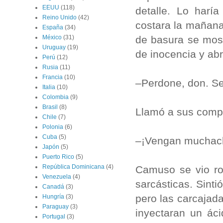
EEUU
(118)
detalle. Lo harí
Reino Unido
(42)
costara la mañana 
España
(34)
de basura se most
México
(31)
Uruguay
(19)
de inocencia y abr
Perú
(12)
Rusia
(11)
Francia
(10)
–Perdone, don. Se
Italia
(10)
Colombia
(9)
Brasil
(8)
Llamó a sus comp
Chile
(7)
Polonia
(6)
Cuba
(5)
–¡Vengan muchach
Japón
(5)
Puerto Rico
(5)
República Dominicana
(4)
Camuso se vio ro
Venezuela
(4)
sarcásticas. Sint
Canadá
(3)
pero las carcajad
Hungría
(3)
Paraguay
(3)
inyectaran un áci
Portugal
(3)