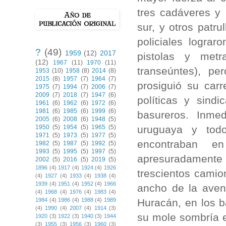
tres cadáveres y 
sur, y otros patr
policiales logra
?
(49)
1959
(12)
2017
pistolas y metr
(12)
1967
(11)
1970
(11)
transeúntes), pe
1953
(10)
1958
(8)
2014
(8)
2015
(8)
1957
(7)
1964
(7)
prosiguió su car
1975
(7)
1994
(7)
2006
(7)
2009
(7)
2018
(7)
1947
(6)
políticas y sind
1961
(6)
1962
(6)
1972
(6)
1981
(6)
1985
(6)
1999
(6)
basureros. Inme
2005
(6)
2008
(6)
1948
(5)
uruguaya y tod
1950
(5)
1954
(5)
1965
(5)
1971
(5)
1973
(5)
1977
(5)
encontraban e
1982
(5)
1987
(5)
1992
(5)
1993
(5)
1995
(5)
1997
(5)
apresuradamente
2002
(5)
2016
(5)
2019
(5)
1896
(4)
1917
(4)
1924
(4)
1926
trescientos camio
(4)
1927
(4)
1933
(4)
1938
(4)
1939
(4)
1951
(4)
1952
(4)
1966
ancho de la aveni
(4)
1968
(4)
1976
(4)
1983
(4)
Huracán, en los b
1984
(4)
1986
(4)
1988
(4)
1989
(4)
1990
(4)
2007
(4)
1914
(3)
su mole sombría en
1920
(3)
1922
(3)
1940
(3)
1944
(3)
1955
(3)
1956
(3)
1960
(3)