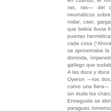
en cuando, el ro
ras, ras— del c
neumáticos sobre 
rodar, caer, garg
que bebía lluvia 
puertas hermética
cada cosa (“Ahor
se aproximaba la 
dormida, impenetr
gallego que sudab
A las doce y doce
Oyeron —los dos,
como una fiera— 
sin duda los charc
Enseguida se abrió
paraguas inmenso 