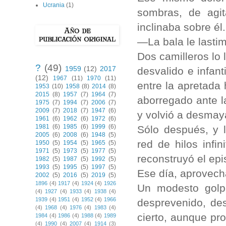
Ucrania
(1)
sombras, de agi
inclinaba sobre él
—La bala le lasti
Dos camilleros lo
?
(49)
1959
(12)
2017
desvalido e infant
(12)
1967
(11)
1970
(11)
entre la apretada 
1953
(10)
1958
(8)
2014
(8)
2015
(8)
1957
(7)
1964
(7)
aborregado ante l
1975
(7)
1994
(7)
2006
(7)
2009
(7)
2018
(7)
1947
(6)
y volvió a desmay
1961
(6)
1962
(6)
1972
(6)
1981
(6)
1985
(6)
1999
(6)
Sólo después, y 
2005
(6)
2008
(6)
1948
(5)
red de hilos infi
1950
(5)
1954
(5)
1965
(5)
1971
(5)
1973
(5)
1977
(5)
reconstruyó el epis
1982
(5)
1987
(5)
1992
(5)
1993
(5)
1995
(5)
1997
(5)
Ese día, aprovech
2002
(5)
2016
(5)
2019
(5)
1896
(4)
1917
(4)
1924
(4)
1926
Un modesto golp
(4)
1927
(4)
1933
(4)
1938
(4)
1939
(4)
1951
(4)
1952
(4)
1966
desprevenido, de
(4)
1968
(4)
1976
(4)
1983
(4)
cierto, aunque pro
1984
(4)
1986
(4)
1988
(4)
1989
(4)
1990
(4)
2007
(4)
1914
(3)