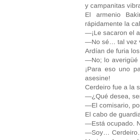
y campanitas vibr
El armenio Baki
rápidamente la cal
—¡Le sacaron el a
—No sé… tal vez v
Ardían de furia lo
—No; lo averigüé 
¡Para eso uno pa
asesine!
Cerdeiro fue a la 
—¿Qué desea, se
—El comisario, por
El cabo de guardi
—Está ocupado. N
—Soy… Cerdeiro… 