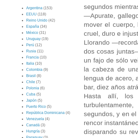
segundos mientras 
Argentina
(153)
—Apurate, gallego,
EEUU
(118)
Reino Unido
(42)
mover el cuerpo, 
España
(34)
cruel, duro e injus
México
(31)
Uruguay
(19)
Llorando —recorda
Perú
(12)
dos cosas juntas—
Rusia
(11)
Francia
(10)
un fajo de sólo ve
Italia
(10)
la cabeza de una
Colombia
(9)
Brasil
(8)
lengua de acero, a
Chile
(7)
bar, diez años atr
Polonia
(6)
Cuba
(5)
Hasta allí, lo
Japón
(5)
turbulentamente
Puerto Rico
(5)
segundos, y en el 
República Dominicana
(4)
Venezuela
(4)
rencor instantáneo
Canadá
(3)
disparando su rev
Hungría
(3)
Paraguay
(3)