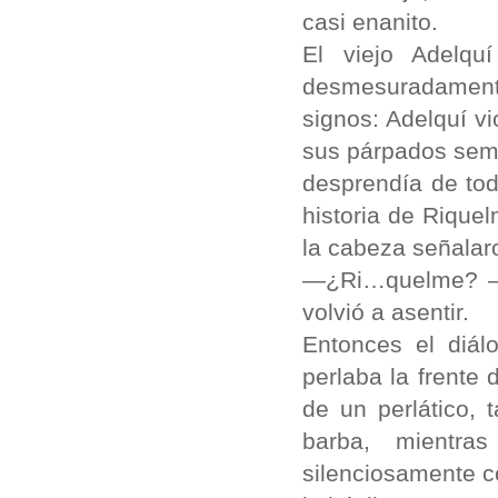
casi enanito.
El viejo Adelqu
desmesuradament
signos: Adelquí vi
sus párpados semi
desprendía de tod
historia de Rique
la cabeza señalar
—¿Ri…quelme? —pr
volvió a asentir.
Entonces el diál
perlaba la frente
de un perlático, 
barba, mientra
silenciosamente co