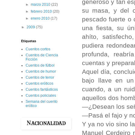
generoso y tan e
►
marzo 2010
(22)
su masa, y del 
►
febrero 2010
(20)
pescado fuerte o 
►
enero 2010
(17)
una fiesta, su ú
►
2009
(75)
ahíto, satisfech
Etiquetas
pudiera redondea
Cuentos cortos
profunda, reabrí
Cuentos de Ciencia
Ficción
cuentas y preparab
Cuentos de fútbol
Aquel día, conclui
Cuentos de humor
Cuentos de terror
bajo llave en un
Cuentos eróticos
cuando, a un ruid
Cuentos fantásticos
Cuentos policiales
aquellos dos homb
Semana del cuento
—¿Desean los se
erótico
—Pasá el fajo y no
Y ya no vio sino l
Manuel Cerdeiro n