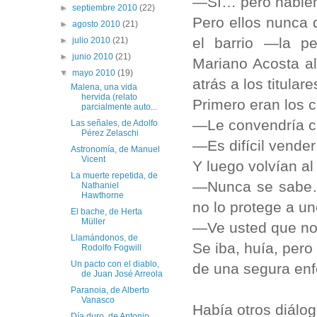
—Sí… pero hablem
►
septiembre 2010
(22)
Pero ellos nunca q
►
agosto 2010
(21)
el barrio —la pe
►
julio 2010
(21)
►
junio 2010
(21)
Mariano Acosta al
▼
mayo 2010
(19)
atrás a los titular
Malena, una vida
hervida (relato
Primero eran los 
parcialmente auto...
—Le convendría c
Las señales, de Adolfo
Pérez Zelaschi
—Es difícil vender 
Astronomía, de Manuel
Vicent
Y luego volvían a
La muerte repetida, de
—Nunca se sabe… 
Nathaniel
Hawthorne
no lo protege a u
El bache, de Herta
Müller
—Ve usted que no
Llamándonos, de
Se iba, huía, pero
Rodolfo Fogwill
Un pacto con el diablo,
de una segura enf
de Juan José Arreola
Paranoia, de Alberto
Vanasco
Había otros diálo
Día duro, de Antonio