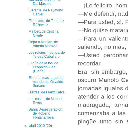
Dal Masetto
—¡Lo felicito, hom
Elefante, de Raymond
—Me defendí, nada
Carver
—Para usted, sí. 
El pecado, de Tadeusz
Różewicz
—No quise matarl
Malbec, de Cristina
Civale
—Para un valient
Dejar a Matilde, de
saliendo, no más,
Alberto Moravia
Los relojes muertos, de
—Usted perdonar
Teresa Caballero
recordar.
El dúo de la tos, de
Leopoldo Alas
Era, sin embargo,
(Clarín)
El penal más largo del
oscuro Manolo Cer
mundo, de Osvaldo
Soriano
jornadas iguales 
Buitres, de Franz Kafka
atender a los cor
Las cosas, de Manuel
Rivas
madrugada; turn
Bahía Desesperación,
comenzaba a las s
de Roberto
Fontanarrosa
pingüe unto sin 
►
abril 2010
(20)