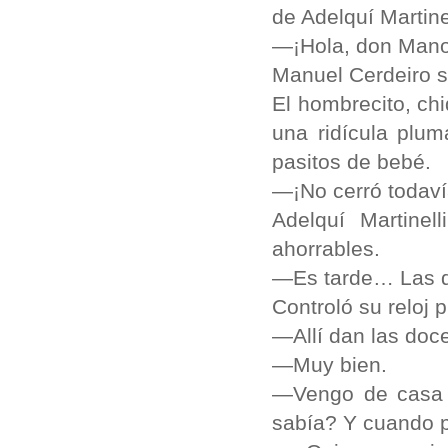
de Adelquí Martine
—¡Hola, don Mano
Manuel Cerdeiro s
El hombrecito, chi
una ridícula plu
pasitos de bebé.
—¡No cerró todav
Adelquí Martine
ahorrables.
—Es tarde… Las d
Controló su reloj p
—Allí dan las doc
—Muy bien.
—Vengo de casa d
sabía? Y cuando p