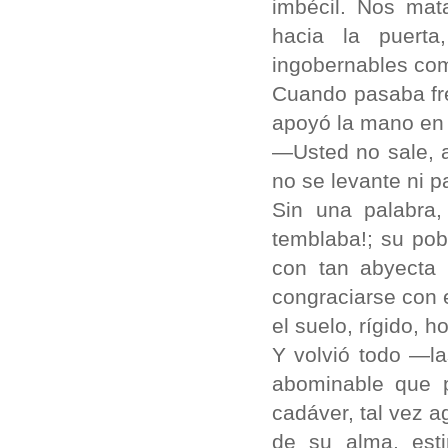
imbécil. Nos mat
hacia la puert
ingobernables com
Cuando pasaba fre
apoyó la mano en 
—Usted no sale, a
no se levante ni p
Sin una palabra,
temblaba!; su pob
con tan abyecta 
congraciarse con e
el suelo, rígido, ho
Y volvió todo —la
abominable que p
cadáver, tal vez a
de su alma, est