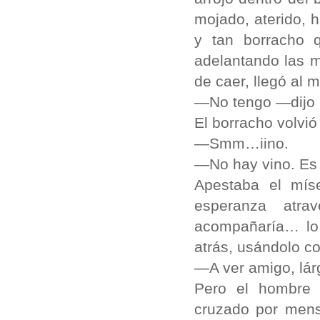
mojado, aterido,
y tan borracho 
adelantando las m
de caer, llegó al m
—No tengo —dijo M
El borracho volvió
—Smm…iino.
—No hay vino. Es 
Apestaba el míse
esperanza atr
acompañaría… lo 
atrás, usándolo c
—A ver amigo, lár
Pero el hombre 
cruzado por mensaj