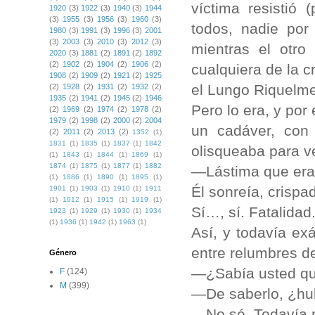
víctima resistió 
1920
(3)
1922
(3)
1940
(3)
1944
(3)
1955
(3)
1956
(3)
1960
(3)
todos, nadie por
1980
(3)
1991
(3)
1996
(3)
2001
(3)
2003
(3)
2010
(3)
2012
(3)
mientras el otr
2020
(3)
1881
(2)
1891
(2)
1892
(2)
1902
(2)
1904
(2)
1906
(2)
cualquiera de la c
1908
(2)
1909
(2)
1921
(2)
1925
el Lungo Riquelme
(2)
1928
(2)
1931
(2)
1932
(2)
1935
(2)
1941
(2)
1945
(2)
1946
Pero lo era, y po
(2)
1969
(2)
1974
(2)
1978
(2)
1979
(2)
1998
(2)
2000
(2)
2004
un cadáver, con
(2)
2011
(2)
2013
(2)
1352
(1)
1831
(1)
1835
(1)
1837
(1)
1842
olisqueaba para ve
(1)
1843
(1)
1844
(1)
1869
(1)
1874
(1)
1875
(1)
1877
(1)
1882
—Lástima que era
(1)
1886
(1)
1890
(1)
1895
(1)
Él sonreía, crispa
1901
(1)
1903
(1)
1910
(1)
1911
(1)
1912
(1)
1915
(1)
1919
(1)
Sí…, sí. Fatalidad
1923
(1)
1929
(1)
1930
(1)
1934
(1)
1936
(1)
1942
(1)
1963
(1)
Así, y todavía exá
entre relumbres de
Género
—¿Sabía usted qu
F
(124)
M
(399)
—De saberlo, ¿hub
—No sé. Todavía n