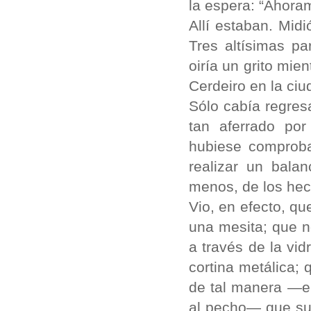
la espera: “Ahora
Allí estaban. Mid
Tres altísimas pa
oiría un grito mie
Cerdeiro en la ci
Sólo cabía regres
tan aferrado por
hubiese comprob
realizar un bala
menos, de los hec
Vio, en efecto, q
una mesita; que n
a través de la vi
cortina metálica;
de tal manera —e
al pecho— que su