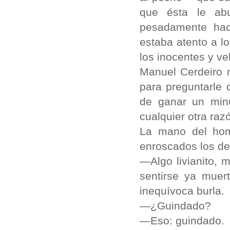
que ésta le abu
pesadamente hac
estaba atento a l
los inocentes y ve
Manuel Cerdeiro 
para preguntarle q
de ganar un minu
cualquier otra raz
La mano del hom
enroscados los ded
—Algo livianito, 
sentirse ya muert
inequívoca burla.
—¿Guindado?
—Eso: guindado.