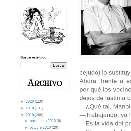
Buscar este blog
cejudo) lo sustitu
Ahora, frente a 
por qué los vecin
dejos de lástima c
►
2020
(110)
—¿Qué tal, Manol
►
2019
(131)
—Trabajando, ya l
▼
2010
(209)
►
noviembre 2010
(6)
—Es la vida del 
►
octubre 2010
(20)