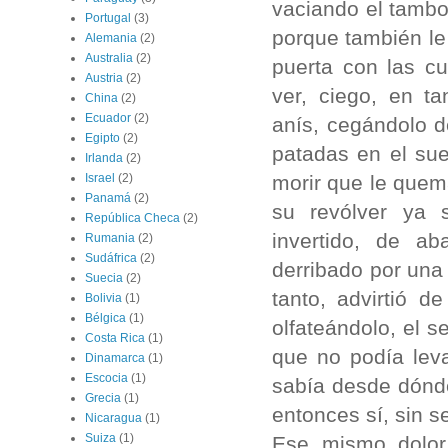
vaciando el tambo
Portugal
(3)
porque también le 
Alemania
(2)
Australia
(2)
puerta con las c
Austria
(2)
ver, ciego, en t
China
(2)
Ecuador
(2)
anís, cegándolo 
Egipto
(2)
patadas en el sue
Irlanda
(2)
morir que le quema
Israel
(2)
Panamá
(2)
su revólver ya 
República Checa
(2)
invertido, de ab
Rumania
(2)
Sudáfrica
(2)
derribado por una 
Suecia
(2)
tanto, advirtió 
Bolivia
(1)
Bélgica
(1)
olfateándolo, el s
Costa Rica
(1)
que no podía leva
Dinamarca
(1)
Escocia
(1)
sabía desde dónde
Grecia
(1)
entonces sí, sin s
Nicaragua
(1)
Suiza
(1)
Ese mismo dolor 