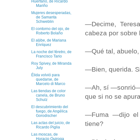
Huérfano, de Ricardo
Mariño
Mujeres desesperadas,
de Samanta
Schweblin
—Decime, Teresa
El contorno del ojo, de
cabeza por sobre 
Roberto Bolaño
El aljibe, de Mariana
Enríquez
—Qué tal, abuelo
La noche del féretro, de
Francisco Tario
Roy Spivey, de Miranda
—Bien, querida. S
July
Élida volvió para
quedarse, de
Marcelo di Marco
—Ah, sí —sonrió—.
Las tiendas de color
que si no se apura
canela, de Bruno
Schulz
El descubrimiento del
fuego, de Angélica
—Fuma —dijo el 
Gorodischer
tiene?
Las actas del juicio, de
Ricardo Piglia
Las moscas, de
Horacio Quiroga