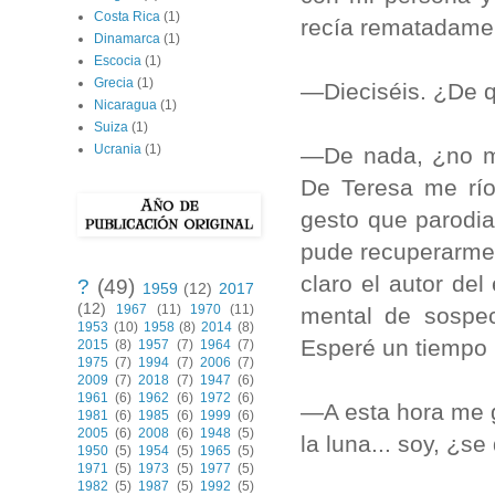
Costa Rica
(1)
recía rematadame
Dinamarca
(1)
Escocia
(1)
Grecia
(1)
—Dieciséis. ¿De q
Nicaragua
(1)
Suiza
(1)
Ucrania
(1)
—De nada, ¿no m
De Teresa me río
gesto que paro­d
pude recuperarme y
claro el autor de
?
(49)
1959
(12)
2017
(12)
1967
(11)
1970
(11)
mental de sospec
1953
(10)
1958
(8)
2014
(8)
Espe­ré un tiempo 
2015
(8)
1957
(7)
1964
(7)
1975
(7)
1994
(7)
2006
(7)
2009
(7)
2018
(7)
1947
(6)
1961
(6)
1962
(6)
1972
(6)
—A esta hora me g
1981
(6)
1985
(6)
1999
(6)
2005
(6)
2008
(6)
1948
(5)
la luna... soy, ¿s
1950
(5)
1954
(5)
1965
(5)
1971
(5)
1973
(5)
1977
(5)
1982
(5)
1987
(5)
1992
(5)