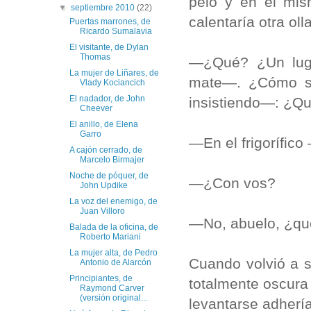
pelo y en el mis
▼
septiembre 2010
(22)
calentaría otra ol
Puertas marrones, de
Ricardo Sumalavia
El visitante, de Dylan
Thomas
—¿Qué? ¿Un luga
La mujer de Liñares, de
mate—. ¿Cómo se
Vlady Kociancich
El nadador, de John
insistiendo—: ¿Qu
Cheever
El anillo, de Elena
Garro
—En el frigorífico 
A cajón cerrado, de
Marcelo Birmajer
Noche de póquer, de
—¿Con vos?
John Updike
La voz del enemigo, de
Juan Villoro
—No, abuelo, ¿qué
Balada de la oficina, de
Roberto Mariani
La mujer alta, de Pedro
Cuando volvió a s
Antonio de Alarcón
Principiantes, de
totalmente oscura
Raymond Carver
(versión original...
levantarse adhería