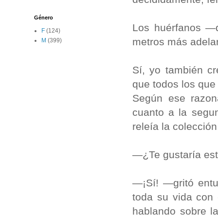
Género
Los huérfanos —d
F
(124)
metros más adelan
M
(399)
Sí, yo también cr
que todos los que
Según ese ra­zon
cuanto a la segund
releía la colecció
—¿Te gustaría esta
—¡Sí! —gritó ent
toda su vida con
hablando sobre la