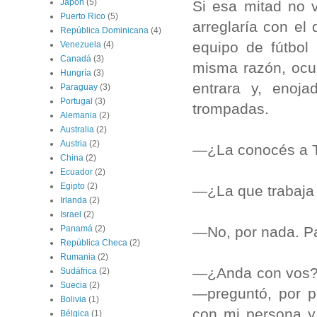
Japón
(5)
Si esa mitad no 
Puerto Rico
(5)
arreglaría con el
República Dominicana
(4)
equipo de fútbol
Venezuela
(4)
Canadá
(3)
misma razón, ocu
Hungría
(3)
entrara y, enoj
Paraguay
(3)
Portugal
(3)
trompadas.
Alemania
(2)
Australia
(2)
Austria
(2)
—¿La conocés a 
China
(2)
Ecuador
(2)
Egipto
(2)
—¿La que trabaja e
Irlanda
(2)
Israel
(2)
—No, por nada. Pa
Panamá
(2)
República Checa
(2)
Rumania
(2)
—¿Anda con vos? 
Sudáfrica
(2)
Suecia
(2)
—preguntó, por p
Bolivia
(1)
con mi perso­na y
Bélgica
(1)