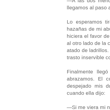
—A las dos menos
llegamos al paso a
Lo esperamos tir
hazañas de mi abu
hiciera el fa­vor 
al otro lado de la
atado de ladrillos
trasto inser­vible
Finalmente lleg
abrazamos. El c
despejado mis d
cuando ella dijo:
—Si me viera mi no