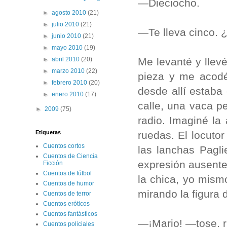
—Dieciocho.
►
agosto 2010
(21)
►
julio 2010
(21)
—Te lleva cinco. ¿
►
junio 2010
(21)
►
mayo 2010
(19)
Me levanté y llevé
►
abril 2010
(20)
►
marzo 2010
(22)
pieza y me acodé
►
febrero 2010
(20)
desde allí esta­b
►
enero 2010
(17)
calle, una vaca p
►
2009
(75)
radio. Imaginé la
ruedas. El locu­to
Etiquetas
Cuentos cortos
las lanchas Pagli
Cuentos de Ciencia
expresión ausente
Ficción
Cuentos de fútbol
la chica, yo mism
Cuentos de humor
mi­rando la figura 
Cuentos de terror
Cuentos eróticos
Cuentos fantásticos
—¡Mario! —tose, rí
Cuentos policiales