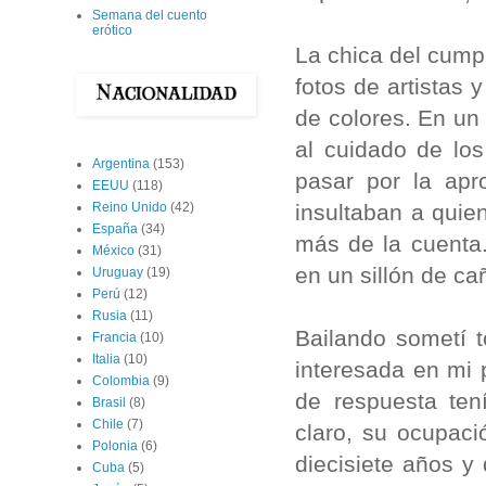
Semana del cuento
erótico
La chica del cump
fotos de artistas
de colores. En un
al cuidado de los
Argentina
(153)
pasar por la apro
EEUU
(118)
insultaban a qui
Reino Unido
(42)
España
(34)
más de la cuenta.
México
(31)
en un sillón de ca
Uruguay
(19)
Perú
(12)
Rusia
(11)
Bailando sometí 
Francia
(10)
Italia
(10)
interesada en mi 
Colombia
(9)
de respuesta tení
Brasil
(8)
Chile
(7)
claro, su ocupaci
Polonia
(6)
diecisiete años y
Cuba
(5)