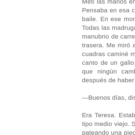
Metí las manos en
Pensaba en esa cal
baile. En ese mom
Todas las madruga
manubrio de carrer
trasera. Me miró a
cuadras caminé má
canto de un gallo
que ningún camb
después de haber 
—Buenos días, dis
Era Teresa. Esta
tipo medio viejo. 
pateando una pied