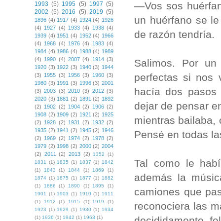
—Vos sos huérfan
1993
(5)
1995
(5)
1997
(5)
2002
(5)
2016
(5)
2019
(5)
un huérfano se le 
1896
(4)
1917
(4)
1924
(4)
1926
(4)
1927
(4)
1933
(4)
1938
(4)
de razón tendría.
1939
(4)
1951
(4)
1952
(4)
1966
(4)
1968
(4)
1976
(4)
1983
(4)
1984
(4)
1986
(4)
1988
(4)
1989
(4)
1990
(4)
2007
(4)
1914
(3)
Salimos. Por un
1920
(3)
1922
(3)
1940
(3)
1944
perfectas si nos
(3)
1955
(3)
1956
(3)
1960
(3)
1980
(3)
1991
(3)
1996
(3)
2001
hacía dos pasos
(3)
2003
(3)
2010
(3)
2012
(3)
2020
(3)
1881
(2)
1891
(2)
1892
dejar de pensar e
(2)
1902
(2)
1904
(2)
1906
(2)
1908
(2)
1909
(2)
1921
(2)
1925
mientras bailaba,
(2)
1928
(2)
1931
(2)
1932
(2)
1935
(2)
1941
(2)
1945
(2)
1946
Pensé en todas la
(2)
1969
(2)
1974
(2)
1978
(2)
1979
(2)
1998
(2)
2000
(2)
2004
(2)
2011
(2)
2013
(2)
1352
(1)
Tal como le habí
1831
(1)
1835
(1)
1837
(1)
1842
(1)
1843
(1)
1844
(1)
1869
(1)
además la música
1874
(1)
1875
(1)
1877
(1)
1882
(1)
1886
(1)
1890
(1)
1895
(1)
camiones que pasa
1901
(1)
1903
(1)
1910
(1)
1911
(1)
1912
(1)
1915
(1)
1919
(1)
recono­ciera las m
1923
(1)
1929
(1)
1930
(1)
1934
decididamente, fel
(1)
1936
(1)
1942
(1)
1963
(1)