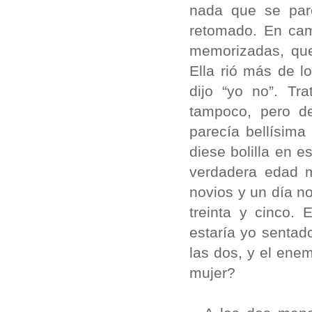
nada que se pare
retomado. En cam
memorizadas, que
Ella rió más de l
dijo “yo no”. Tr
tampoco, pero d
parecía bellísim
diese bolilla en 
ver­dadera edad 
novios y un día n
treinta y cinco.
estaría yo sen­tad
las dos, y el enem
mujer?