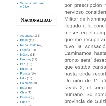
Semana del cuento
por prescripción
erótico
nervioso consider
Militar de Nannin
llegado a la conc
meses en el campo
Argentina
(153)
que me recuperar
EEUU
(118)
tuve la sensació
Reino Unido
(42)
España
(34)
Caminamos hasta
México
(31)
pronto sentí deseo
Uruguay
(19)
Perú
(12)
que estaba cansa
Rusia
(11)
hasta tarde recor
Francia
(10)
Italia
(10)
Un niño de 11 añ
Colombia
(9)
rayos X, el cora
Brasil
(8)
Chile
(7)
humano. Su nombr
Polonia
(6)
provincia de Gui
Cuba
(5)