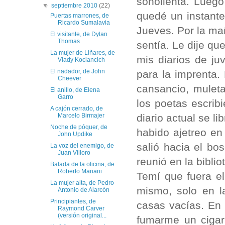
soñolienta. Lueg
▼
septiembre 2010
(22)
quedé un instant
Puertas marrones, de
Ricardo Sumalavia
Jueves. Por la m
El visitante, de Dylan
Thomas
sentía. Le dije qu
La mujer de Liñares, de
mis diarios de ju
Vlady Kociancich
El nadador, de John
para la imprenta. 
Cheever
cansancio, muleta
El anillo, de Elena
Garro
los poetas escrib
A cajón cerrado, de
diario actual se l
Marcelo Birmajer
Noche de póquer, de
habido ajetreo en
John Updike
salió hacia el bo
La voz del enemigo, de
Juan Villoro
reunió en la bibli
Balada de la oficina, de
Roberto Mariani
Temí que fuera el
La mujer alta, de Pedro
mismo, solo en l
Antonio de Alarcón
Principiantes, de
casas vacías. En 
Raymond Carver
(versión original...
fumarme un cigarr