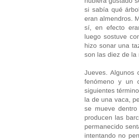
hubiera gustado s
si sabía qué árbo
eran almendros. M
sí, en efecto er
luego sostuve co
hizo sonar una ta
son las diez de l
Jueves. Algunos c
fenómeno y un c
siguientes términ
la de una vaca, 
se mueve dentro 
producen las barc
permanecido senta
intentando no pen