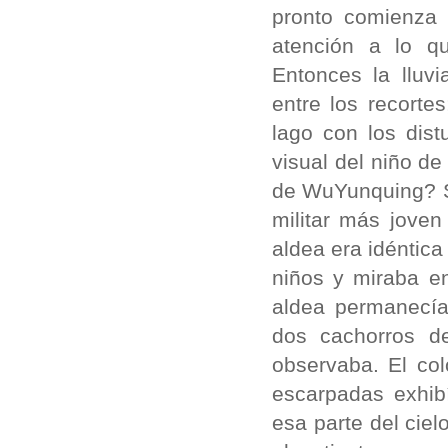
pronto comienza 
atención a lo qu
Entonces la lluv
entre los recorte
lago con los dis
visual del niño d
de WuYunquing? Só
militar más jove
aldea era idéntic
niños y miraba e
aldea permanecía
dos cachorros d
observaba. El col
escarpadas exhib
esa parte del ciel