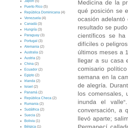
Japón
(5)
Medicina de la pr
Puerto Rico
(5)
qué posición se 
República Dominicana
(4)
ocasión adelantó 
Venezuela
(4)
Canadá
(3)
resultado se pud
Hungría
(3)
científicos se ha
Paraguay
(3)
Portugal
(3)
difíciles o pelig
Alemania
(2)
últimos meses a 1
Australia
(2)
Austria
(2)
llegar a su casa 
China
(2)
comisario polític
Ecuador
(2)
Egipto
(2)
semana en la cami
Irlanda
(2)
de alegría. Duran
Israel
(2)
los comensales, 
Panamá
(2)
República Checa
(2)
inunda el valle
Rumania
(2)
conversación, a 
Sudáfrica
(2)
Suecia
(2)
llevó aparte; sal
Bolivia
(1)
Permanecí callado
Bélgica
(1)