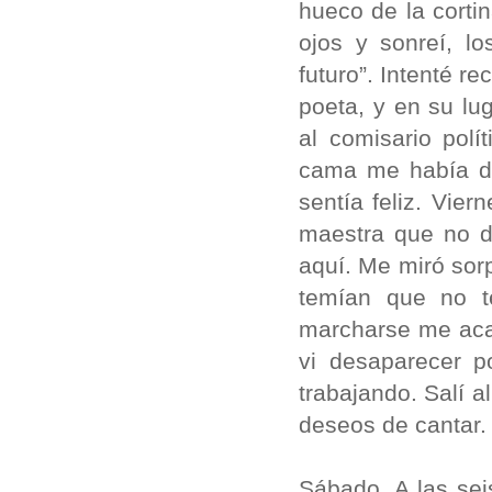
hueco de la corti
ojos y sonreí, l
futuro”. Intenté re
poeta, y en su lu
al comisario polí
cama me había do
sentía feliz. Vie
maestra que no de
aquí. Me miró sor
temían que no te
marcharse me aca
vi desaparecer p
trabajando. Salí a
deseos de cantar. 
Sábado. A las sei