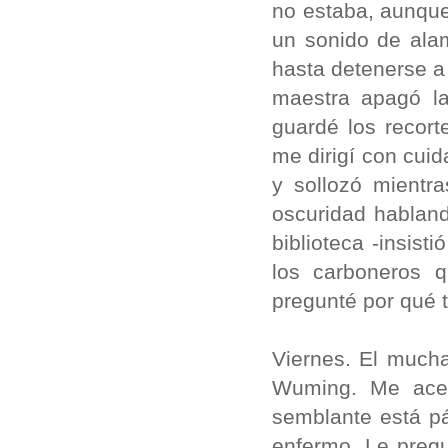
no estaba, aunque
un sonido de ala
hasta detenerse a
maestra apagó la
guardé los recort
me dirigí con cui
y sollozó mientr
oscuridad habland
biblioteca -insist
los carboneros q
pregunté por qué 
Viernes. El much
Wuming. Me acer
semblante está p
enfermo. Le pregu