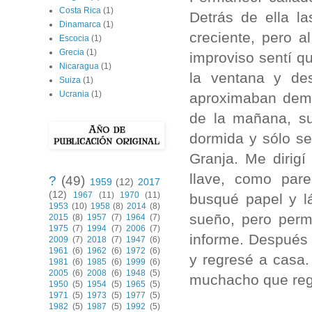
Costa Rica
(1)
Detrás de ella l
Dinamarca
(1)
creciente, pero 
Escocia
(1)
Grecia
(1)
improviso sentí q
Nicaragua
(1)
la ventana y de
Suiza
(1)
Ucrania
(1)
aproximaban dema
de la mañana, su
dormida y sólo se
Granja. Me dirigí
llave, como par
?
(49)
1959
(12)
2017
(12)
1967
(11)
1970
(11)
busqué papel y l
1953
(10)
1958
(8)
2014
(8)
sueño, pero perm
2015
(8)
1957
(7)
1964
(7)
1975
(7)
1994
(7)
2006
(7)
informe. Después 
2009
(7)
2018
(7)
1947
(6)
1961
(6)
1962
(6)
1972
(6)
y regresé a casa
1981
(6)
1985
(6)
1999
(6)
2005
(6)
2008
(6)
1948
(5)
muchacho que regr
1950
(5)
1954
(5)
1965
(5)
1971
(5)
1973
(5)
1977
(5)
1982
(5)
1987
(5)
1992
(5)