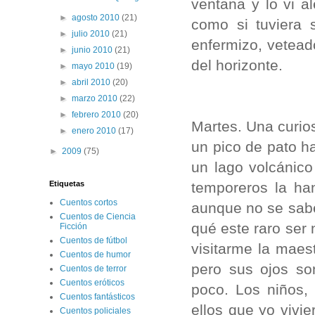
ventana y lo vi a
►
agosto 2010
(21)
como si tuviera 
►
julio 2010
(21)
enfermizo, vetead
►
junio 2010
(21)
del horizonte.
►
mayo 2010
(19)
►
abril 2010
(20)
►
marzo 2010
(22)
►
febrero 2010
(20)
Martes. Una curio
►
enero 2010
(17)
un pico de pato h
►
2009
(75)
un lago volcánico
temporeros la ha
Etiquetas
Cuentos cortos
aunque no se sabe
Cuentos de Ciencia
qué este raro ser 
Ficción
Cuentos de fútbol
visitarme la maes
Cuentos de humor
pero sus ojos so
Cuentos de terror
Cuentos eróticos
poco. Los niños, 
Cuentos fantásticos
ellos que yo vivi
Cuentos policiales