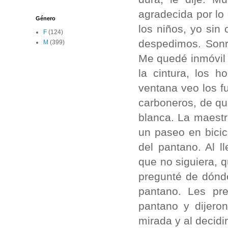
agradecida por lo 
Género
los niños, yo sin
F
(124)
despedimos. Sonr
M
(399)
Me quedé inmóvil 
la cintura, los 
ventana veo los f
carboneros, de qu
blanca. La maestr
un paseo en bicic
del pantano. Al l
que no siguiera, q
pregunté de dónde
pantano. Les pre
pantano y dijero
mirada y al decidi