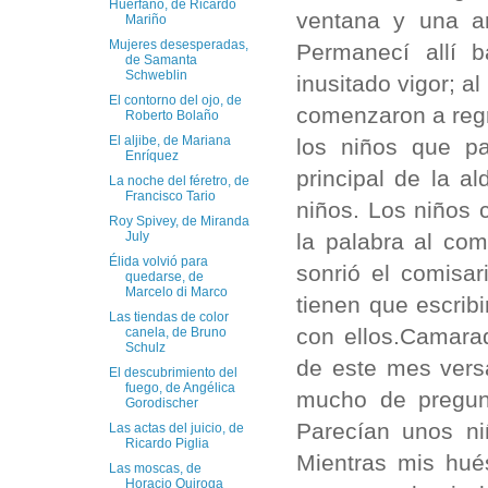
Huérfano, de Ricardo
ventana y una a
Mariño
Mujeres desesperadas,
Permanecí allí b
de Samanta
Schweblin
inusitado vigor; a
El contorno del ojo, de
comenzaron a regr
Roberto Bolaño
El aljibe, de Mariana
los niños que pa
Enríquez
principal de la a
La noche del féretro, de
Francisco Tario
niños. Los niños 
Roy Spivey, de Miranda
la palabra al co
July
Élida volvió para
sonrió el comisar
quedarse, de
Marcelo di Marco
tienen que escrib
Las tiendas de color
con ellos.Camarad
canela, de Bruno
Schulz
de este mes vers
El descubrimiento del
fuego, de Angélica
mucho de pregunt
Gorodischer
Parecían unos ni
Las actas del juicio, de
Ricardo Piglia
Mientras mis hu
Las moscas, de
Horacio Quiroga