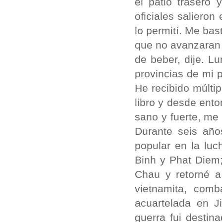
el patio trasero
oficiales saliero
lo permití. Me bas
que no avanzaran
de beber, dije. L
provincias de mi p
He recibido múlti
libro y desde ento
sano y fuerte, me
Durante seis año
popular en la luc
Binh y Phat Diem
Chau y retorné a 
vietnamita, comb
acuartelada en J
guerra fui destin