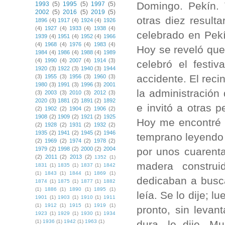
Domingo. Pekín. 
1993
(5)
1995
(5)
1997
(5)
2002
(5)
2016
(5)
2019
(5)
otras diez result
1896
(4)
1917
(4)
1924
(4)
1926
(4)
1927
(4)
1933
(4)
1938
(4)
celebrado en Pekí
1939
(4)
1951
(4)
1952
(4)
1966
(4)
1968
(4)
1976
(4)
1983
(4)
Hoy se reveló que
1984
(4)
1986
(4)
1988
(4)
1989
(4)
1990
(4)
2007
(4)
1914
(3)
celebró el festiv
1920
(3)
1922
(3)
1940
(3)
1944
accidente. El reci
(3)
1955
(3)
1956
(3)
1960
(3)
1980
(3)
1991
(3)
1996
(3)
2001
la administración
(3)
2003
(3)
2010
(3)
2012
(3)
2020
(3)
1881
(2)
1891
(2)
1892
e invitó a otras 
(2)
1902
(2)
1904
(2)
1906
(2)
1908
(2)
1909
(2)
1921
(2)
1925
Hoy me encontré 
(2)
1928
(2)
1931
(2)
1932
(2)
1935
(2)
1941
(2)
1945
(2)
1946
temprano leyendo 
(2)
1969
(2)
1974
(2)
1978
(2)
por unos cuarent
1979
(2)
1998
(2)
2000
(2)
2004
(2)
2011
(2)
2013
(2)
1352
(1)
madera constru
1831
(1)
1835
(1)
1837
(1)
1842
(1)
1843
(1)
1844
(1)
1869
(1)
dedicaban a busc
1874
(1)
1875
(1)
1877
(1)
1882
(1)
1886
(1)
1890
(1)
1895
(1)
leía. Se lo dije; 
1901
(1)
1903
(1)
1910
(1)
1911
(1)
1912
(1)
1915
(1)
1919
(1)
pronto, sin levan
1923
(1)
1929
(1)
1930
(1)
1934
dura, le dije. 
(1)
1936
(1)
1942
(1)
1963
(1)