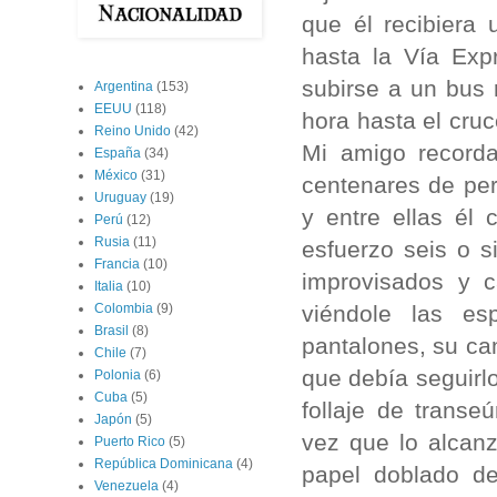
que él recibiera
hasta la Vía Exp
subirse a un bus 
Argentina
(153)
EEUU
(118)
hora hasta el cru
Reino Unido
(42)
Mi amigo recorda
España
(34)
México
(31)
centenares de per
Uruguay
(19)
y entre ellas él
Perú
(12)
Rusia
(11)
esfuerzo seis o 
Francia
(10)
improvisados y c
Italia
(10)
viéndole las e
Colombia
(9)
Brasil
(8)
pantalones, su ca
Chile
(7)
que debía seguirlo
Polonia
(6)
Cuba
(5)
follaje de trans
Japón
(5)
vez que lo alcan
Puerto Rico
(5)
República Dominicana
(4)
papel doblado de
Venezuela
(4)