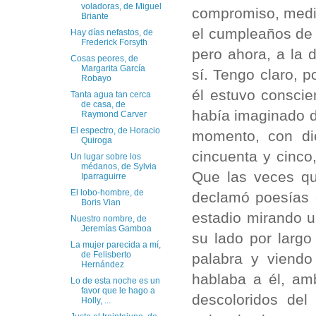
voladoras, de Miguel
compromiso, medio
Briante
el cumpleaños de
Hay días nefastos, de
Frederick Forsyth
pero ahora, a la 
Cosas peores, de
Margarita García
sí. Tengo claro, 
Robayo
él estuvo conscie
Tanta agua tan cerca
de casa, de
había imaginado d
Raymond Carver
El espectro, de Horacio
momento, con di
Quiroga
cincuenta y cinco
Un lugar sobre los
médanos, de Sylvia
Que las veces qu
Iparraguirre
El lobo-hombre, de
declamó poesías 
Boris Vian
estadio mirando u
Nuestro nombre, de
Jeremías Gamboa
su lado por largo
La mujer parecida a mí,
de Felisberto
palabra y viend
Hernández
hablaba a él, amb
Lo de esta noche es un
favor que le hago a
descoloridos del
Holly, ...