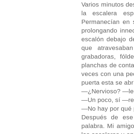
Varios minutos de
la escalera esp
Permanecían en s
prolongando inne
escalón debajo d
que atravesaban
grabadoras, fóld
planchas de conta
veces con una peq
puerta esta se ab
—¿Nervioso? —le 
—Un poco, sí —resp
—No hay por qué p
Después de ese 
palabra. Mi amig