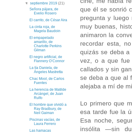
cine, me había re
▼
septiembre 2019
(21)
que él se sonrió 
Señora pájara, de
Evelio Rosero
pregunta y luego 
El carrito, de César Aira
muy buenas, hist
La cinta roja, de
Magela Baudoin
animaron la conve
El empapelado
amarillo, de
recordar esta, n
Charlotte Perkins
Gilman
quizás se deba a 
El negro artificial, de
vez, o a que fue
Flannery O’Connor
callados y sin ga
La tía Daniela, de
Ángeles Mastretta
se deba a que al f
Chac Mool, de Carlos
Fuentes
alejaba a mí de mi
La herencia de Matilde
Arcángel, de Juan
Rulfo
Lo primero que m
El hombre que olvidó a
Ray Bradbury, de
esa tarde fue la 
Neil Gaiman
Esa noche, segur
Piscinas vacías, de
Laura Ferrero
insólita —sin d
Las hamacas