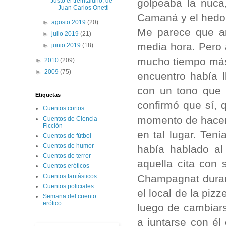
golpeaba la nuca
Justo el treintaiuno, de
Juan Carlos Onetti
Camaná y el hedor
►
agosto 2019
(20)
Me parece que am
►
julio 2019
(21)
media hora. Pero a
►
junio 2019
(18)
mucho tiempo más
►
2010
(209)
►
2009
(75)
encuentro había 
con un tono que 
Etiquetas
confirmó que sí, 
Cuentos cortos
momento de hacer a
Cuentos de Ciencia
Ficción
en tal lugar. Ten
Cuentos de fútbol
Cuentos de humor
había hablado al
Cuentos de terror
aquella cita con 
Cuentos eróticos
Champagnat durant
Cuentos fantásticos
Cuentos policiales
el local de la piz
Semana del cuento
erótico
luego de cambiars
a juntarse con é