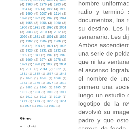
hombre uniformad
(4)
1968
(4)
1976
(4)
1983
(4)
1984
(4)
1986
(4)
1988
(4)
1989
radio y terminó
(4)
1990
(4)
2007
(4)
1914
(3)
1920
(3)
1922
(3)
1940
(3)
1944
documentos, los r
(3)
1955
(3)
1956
(3)
1960
(3)
su destino. Les 
1980
(3)
1991
(3)
1996
(3)
2001
(3)
2003
(3)
2010
(3)
2012
(3)
semanario. Les dij
2020
(3)
1881
(2)
1891
(2)
1892
(2)
1902
(2)
1904
(2)
1906
(2)
Ambos ascendieron
1908
(2)
1909
(2)
1921
(2)
1925
(2)
1928
(2)
1931
(2)
1932
(2)
una serie de pel
1935
(2)
1941
(2)
1945
(2)
1946
(2)
1969
(2)
1974
(2)
1978
(2)
que ni las ventan
1979
(2)
1998
(2)
2000
(2)
2004
el ascenso lograb
(2)
2011
(2)
2013
(2)
1352
(1)
1831
(1)
1835
(1)
1837
(1)
1842
el nombre de una
(1)
1843
(1)
1844
(1)
1869
(1)
1874
(1)
1875
(1)
1877
(1)
1882
primero una soci
(1)
1886
(1)
1890
(1)
1895
(1)
1901
(1)
1903
(1)
1910
(1)
1911
luego un estudio 
(1)
1912
(1)
1915
(1)
1919
(1)
1923
(1)
1929
(1)
1930
(1)
1934
logotipo de la r
(1)
1936
(1)
1942
(1)
1963
(1)
devolvió su image
Género
padre y que este
F
(124)
carrera de fondo