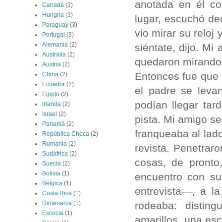
anotada en él co
Canadá
(3)
Hungría
(3)
lugar, escuchó de
Paraguay
(3)
vio mirar su reloj
Portugal
(3)
Alemania
(2)
siéntate, dijo. M
Australia
(2)
quedaron mirando lo
Austria
(2)
Entonces fue que 
China
(2)
Ecuador
(2)
el padre se leva
Egipto
(2)
podían llegar tar
Irlanda
(2)
Israel
(2)
pista. Mi amigo s
Panamá
(2)
franqueaba al lado
República Checa
(2)
Rumania
(2)
revista. Penetrar
Sudáfrica
(2)
cosas, de pronto
Suecia
(2)
Bolivia
(1)
encuentro con su
Bélgica
(1)
entrevista—, a l
Costa Rica
(1)
rodeaba: distin
Dinamarca
(1)
Escocia
(1)
amarillos, una es