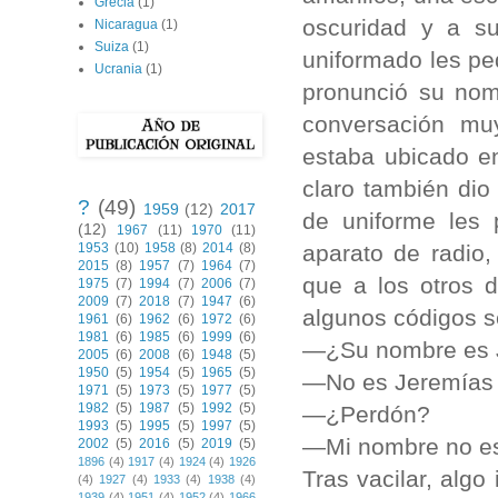
Grecia
(1)
oscuridad y a s
Nicaragua
(1)
Suiza
(1)
uniformado les ped
Ucrania
(1)
pronunció su nom
conversación mu
estaba ubicado e
claro también dio
?
(49)
1959
(12)
2017
de uniforme les
(12)
1967
(11)
1970
(11)
aparato de radio
1953
(10)
1958
(8)
2014
(8)
2015
(8)
1957
(7)
1964
(7)
que a los otros d
1975
(7)
1994
(7)
2006
(7)
2009
(7)
2018
(7)
1947
(6)
algunos códigos se
1961
(6)
1962
(6)
1972
(6)
1981
(6)
1985
(6)
1999
(6)
—¿Su nombre es J
2005
(6)
2008
(6)
1948
(5)
1950
(5)
1954
(5)
1965
(5)
—No es Jeremías 
1971
(5)
1973
(5)
1977
(5)
1982
(5)
1987
(5)
1992
(5)
—¿Perdón?
1993
(5)
1995
(5)
1997
(5)
—Mi nombre no es
2002
(5)
2016
(5)
2019
(5)
1896
(4)
1917
(4)
1924
(4)
1926
Tras vacilar, alg
(4)
1927
(4)
1933
(4)
1938
(4)
1939
(4)
1951
(4)
1952
(4)
1966