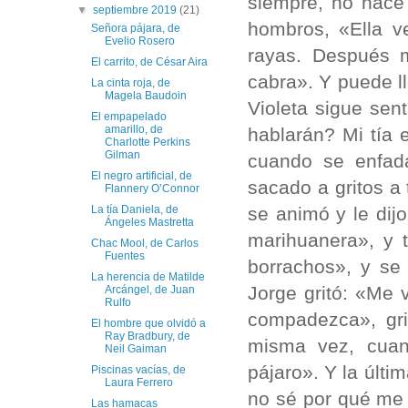
siempre, no hace
▼
septiembre 2019
(21)
hombros, «Ella v
Señora pájara, de
Evelio Rosero
rayas. Después 
El carrito, de César Aira
cabra». Y puede llo
La cinta roja, de
Magela Baudoin
Violeta sigue sen
El empapelado
amarillo, de
hablarán? Mi tía 
Charlotte Perkins
Gilman
cuando se enfad
El negro artificial, de
sacado a gritos a
Flannery O’Connor
se animó y le dij
La tía Daniela, de
Ángeles Mastretta
marihuanera», y t
Chac Mool, de Carlos
Fuentes
borrachos», y se 
La herencia de Matilde
Jorge gritó: «Me 
Arcángel, de Juan
Rulfo
compadezca», gri
El hombre que olvidó a
Ray Bradbury, de
misma vez, cuan
Neil Gaiman
pájaro». Y la últi
Piscinas vacías, de
Laura Ferrero
no sé por qué me v
Las hamacas