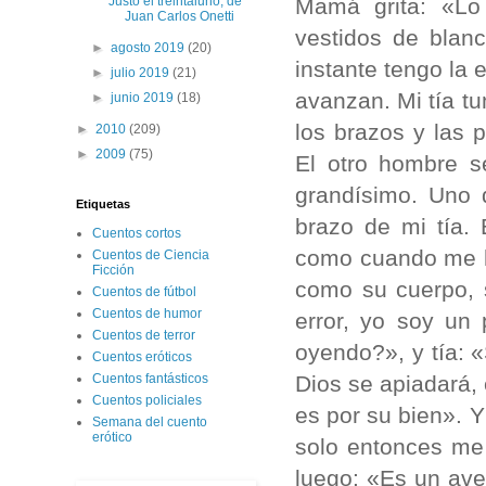
Mamá grita: «Lo
Justo el treintaiuno, de
Juan Carlos Onetti
vestidos de blanc
►
agosto 2019
(20)
instante tengo la
►
julio 2019
(21)
avanzan. Mi tía t
►
junio 2019
(18)
los brazos y las 
►
2010
(209)
►
2009
(75)
El otro hombre s
grandísimo. Uno 
Etiquetas
brazo de mi tía. 
Cuentos cortos
como cuando me h
Cuentos de Ciencia
Ficción
como su cuerpo, 
Cuentos de fútbol
Cuentos de humor
error, yo soy un
Cuentos de terror
oyendo?», y tía: 
Cuentos eróticos
Dios se apiadará, 
Cuentos fantásticos
Cuentos policiales
es por su bien». Y
Semana del cuento
erótico
solo entonces me 
luego: «Es un ave,