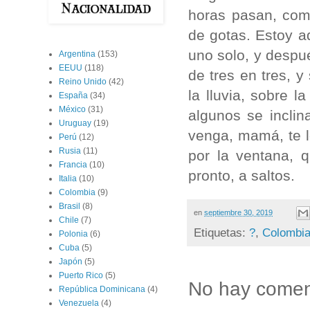
horas pasan, com
de gotas. Estoy a
uno solo, y despu
Argentina
(153)
EEUU
(118)
de tres en tres, y
Reino Unido
(42)
la lluvia, sobre l
España
(34)
México
(31)
algunos se incli
Uruguay
(19)
venga, mamá, te l
Perú
(12)
Rusia
(11)
por la ventana, 
Francia
(10)
pronto, a saltos.
Italia
(10)
Colombia
(9)
Brasil
(8)
en
septiembre 30, 2019
Chile
(7)
Etiquetas:
?
,
Colombi
Polonia
(6)
Cuba
(5)
Japón
(5)
Puerto Rico
(5)
No hay comen
República Dominicana
(4)
Venezuela
(4)