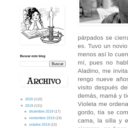
párpados se cierr
es. Tuvo un novio 
menos así lo cuent
Buscar este blog
mí, pues no hab
Aladino, me invit
rengo nueve años
visito después del
demás, mamá y tío
►
2020
(110)
Violeta me ordena
▼
2019
(131)
gordo, tía se co
►
diciembre 2019
(17)
►
noviembre 2019
(19)
cama, la silla y e
►
octubre 2019
(15)