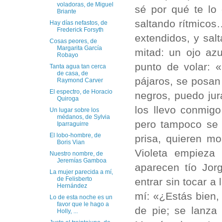
voladoras, de Miguel
sé por qué te lo
Briante
saltando rítmicos…
Hay días nefastos, de
Frederick Forsyth
extendidos, y salt
Cosas peores, de
Margarita García
mitad: un ojo az
Robayo
punto de volar: 
Tanta agua tan cerca
de casa, de
pájaros, se posa
Raymond Carver
El espectro, de Horacio
negros, puedo jur
Quiroga
los llevo conmig
Un lugar sobre los
médanos, de Sylvia
pero tampoco se 
Iparraguirre
El lobo-hombre, de
prisa, quieren mo
Boris Vian
Violeta empieza 
Nuestro nombre, de
Jeremías Gamboa
aparecen tío Jo
La mujer parecida a mí,
de Felisberto
entrar sin tocar a
Hernández
mí: «¿Estás bien,
Lo de esta noche es un
favor que le hago a
de pie; se lanza
Holly, ...