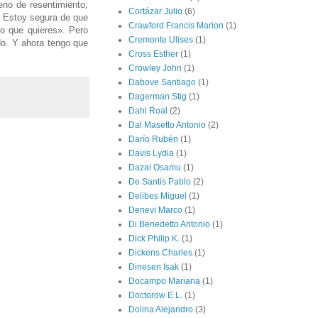
eno de resentimiento,
Cortázar Julio
(6)
. Estoy segura de que
Crawford Francis Marion
(1)
lo que quieres». Pero
Cremonte Ulises
(1)
do. Y ahora tengo que
Cross Esther
(1)
Crowley John
(1)
Dabove Santiago
(1)
Dagerman Stig
(1)
Dahl Roal
(2)
Dal Masetto Antonio
(2)
Darío Rubén
(1)
Davis Lydia
(1)
Dazai Osamu
(1)
De Santis Pablo
(2)
Delibes Miguel
(1)
Denevi Marco
(1)
Di Benedetto Antonio
(1)
Dick Philip K.
(1)
Dickens Charles
(1)
Dinesen Isak
(1)
Docampo Mariana
(1)
Doctorow E.L.
(1)
Dolina Alejandro
(3)