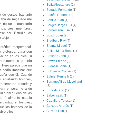
Boffa Alessandro
(1)
Bogado Fernando
(1)
e de gestos bastante
Bolaño Roberto
(1)
rlaba de mí; luego me
Bonilla Juan
(1)
ez no se comunicaría
Borges Jorge Luis
(4)
anos, pies, miembros,
Bornemann Elsa
(1)
ese ser. Estudié los
Bosch Juan
(2)
 alejó.
Bradbury Ray
(4)
Briante Miguel
(2)
stética interpersonal.
Britton María Rosa
(1)
 grotesca rutina con
ación en los pies, si
Brosnan John
(1)
n tercero no obtenía
Brown Fredric
(3)
n. Pero parece que mi
Budassi Sonia
(1)
no podía imaginar qué
Bukowski Charles
(1)
queña que él. Cuando
Bulmer Kenneth
(1)
lí apretando botones,
Burrage Alfred McLelland
ortablemente pesado y
(1)
para empujarme a un
Buzzati Dino
(1)
ludio del Sueño de las
Bábel Isaak
(1)
 finalmente estalla
Caballero Teresa
(1)
e castigo en los pies,
Caicedo Andrés
(1)
ué los botones de la
Calvino Italo
(1)
obre ellos.