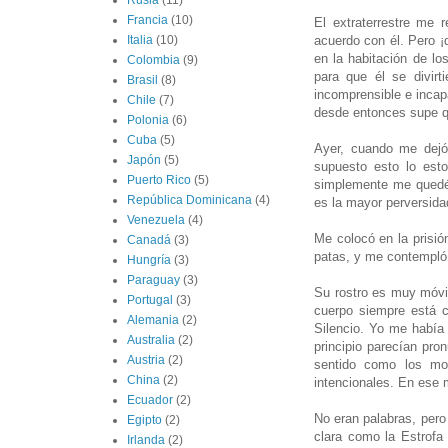
Rusia
(11)
Francia
(10)
El extraterrestre me 
acuerdo con él. Pero ¡
Italia
(10)
en la habitación de lo
Colombia
(9)
para que él se divir
Brasil
(8)
incomprensible e incap
Chile
(7)
desde entonces supe qu
Polonia
(6)
Cuba
(5)
Ayer, cuando me dejó 
Japón
(5)
supuesto esto lo est
Puerto Rico
(5)
simplemente me quedé 
República Dominicana
(4)
es la mayor perversid
Venezuela
(4)
Me colocó en la prisió
Canadá
(3)
patas, y me contempló 
Hungría
(3)
Paraguay
(3)
Su rostro es muy móvil
Portugal
(3)
cuerpo siempre está c
Alemania
(2)
Silencio. Yo me había
Australia
(2)
principio parecían pro
Austria
(2)
sentido como los mo
China
(2)
intencionales. En ese 
Ecuador
(2)
No eran palabras, pero
Egipto
(2)
clara como la Estrofa
Irlanda
(2)