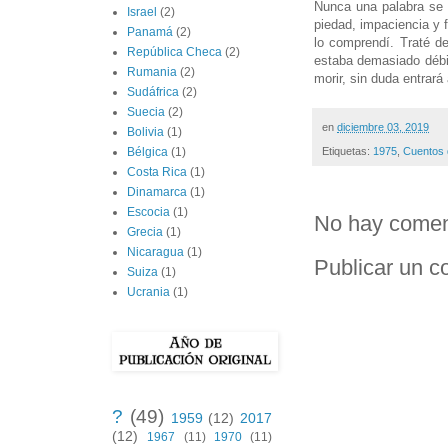
Nunca una palabra se 
Israel
(2)
piedad, impaciencia y 
Panamá
(2)
lo comprendí. Traté d
República Checa
(2)
estaba demasiado débi
Rumania
(2)
morir, sin duda entrará
Sudáfrica
(2)
Suecia
(2)
en
diciembre 03, 2019
Bolivia
(1)
Bélgica
(1)
Etiquetas:
1975
,
Cuentos 
Costa Rica
(1)
Dinamarca
(1)
Escocia
(1)
No hay comen
Grecia
(1)
Nicaragua
(1)
Publicar un c
Suiza
(1)
Ucrania
(1)
?
(49)
1959
(12)
2017
(12)
1967
(11)
1970
(11)