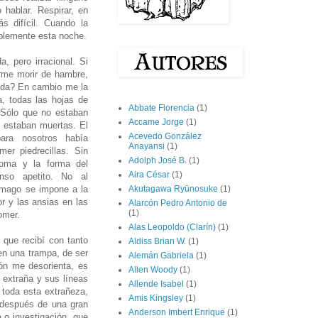
hablar. Respirar, en
s difícil. Cuando la
ablemente esta noche.
a, pero irracional. Si
arme morir de hambre,
mida? En cambio me la
, todas las hojas de
Abbate Florencia
(1)
 Sólo que no estaban
Accame Jorge
(1)
; estaban muertas. El
Acevedo González
ara nosotros había
Anayansi
(1)
er piedrecillas. Sin
Adolph José B.
(1)
roma y la forma del
Aira César
(1)
enso apetito. No al
tómago se impone a la
Akutagawa Ryūnosuke
(1)
r y las ansias en las
Alarcón Pedro Antonio de
(1)
omer.
Alas Leopoldo (Clarín)
(1)
 que recibí con tanto
Aldiss Brian W.
(1)
 en una trampa, de ser
Alemán Gabriela
(1)
ión me desorienta, es
Allen Woody
(1)
 extraña y sus líneas
Allende Isabel
(1)
toda esta extrañeza,
Amis Kingsley
(1)
a después de una gran
Anderson Imbert Enrique
(1)
 o investigación, que