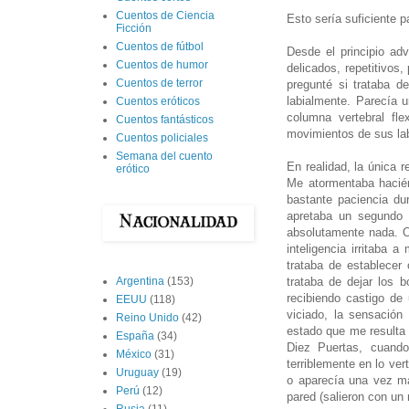
Cuentos de Ciencia
Esto sería suficiente p
Ficción
Cuentos de fútbol
Desde el principio ad
Cuentos de humor
delicados, repetitivos
Cuentos de terror
pregunté si trataba d
labialmente. Parecía 
Cuentos eróticos
columna vertebral fl
Cuentos fantásticos
movimientos de sus lab
Cuentos policiales
Semana del cuento
En realidad, la única 
erótico
Me atormentaba hacién
bastante paciencia du
apretaba un segundo 
absolutamente nada. Ob
inteligencia irritaba 
trataba de establecer
trataba de dejar los 
Argentina
(153)
recibiendo castigo de 
EEUU
(118)
viciado, la sensació
Reino Unido
(42)
estado que me resulta 
España
(34)
Diez Puertas, cuando
México
(31)
terriblemente en lo ver
Uruguay
(19)
o aparecía una vez má
Perú
(12)
pared (salieron con un 