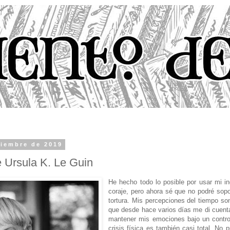
ciembre de 2019
e Ursula K. Le Guin
He hecho todo lo posible por usar mi i
coraje, pero ahora sé que no podré sop
tortura. Mis percepciones del tiempo so
que desde hace varios días me di cuent
mantener mis emociones bajo un control
crisis física es también casi total. No 