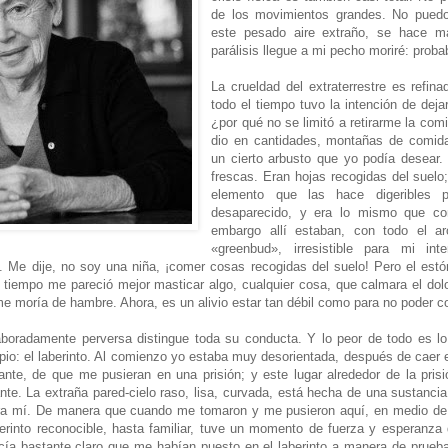
de los movimientos grandes. No puedo 
este pesado aire extraño, se hace má
parálisis llegue a mi pecho moriré: prob
La crueldad del extraterrestre es refinad
todo el tiempo tuvo la intención de dej
¿por qué no se limitó a retirarme la co
dio en cantidades, montañas de comida
un cierto arbusto que yo podía desear.
frescas. Eran hojas recogidas del suelo
elemento que las hace digeribles p
desaparecido, y era lo mismo que com
embargo allí estaban, con todo el a
«greenbud», irresistible para mi int
o. Me dije, no soy una niña, ¡comer cosas recogidas del suelo! Pero el es
iempo me pareció mejor masticar algo, cualquier cosa, que calmara el dolo
me moría de hambre. Ahora, es un alivio estar tan débil como para no poder c
boradamente perversa distingue toda su conducta. Y lo peor de todo es lo
ncipio: el laberinto. Al comienzo yo estaba muy desorientada, después de caer
nte, de que me pusieran en una prisión; y este lugar alrededor de la pris
nte. La extraña pared-cielo raso, lisa, curvada, está hecha de una sustancia
ra mí. De manera que cuando me tomaron y me pusieron aquí, en medio de 
berinto reconocible, hasta familiar, tuve un momento de fuerza y esperanz
ía bastante claro que me habían puesto en el laberinto a manera de prueba