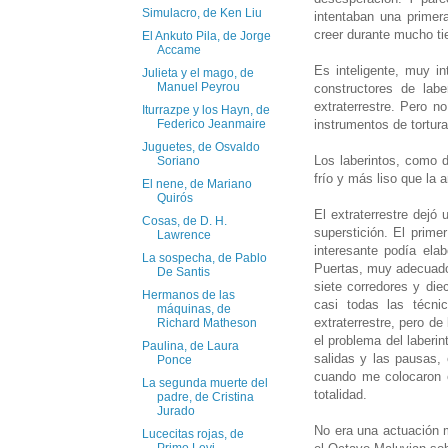
Simulacro, de Ken Liu
intentaban una primer
creer durante mucho tie
El Ankuto Pila, de Jorge
Accame
Es inteligente, muy in
Julieta y el mago, de
Manuel Peyrou
constructores de labe
extraterrestre. Pero n
Iturrazpe y los Hayn, de
instrumentos de tortura
Federico Jeanmaire
Juguetes, de Osvaldo
Los laberintos, como 
Soriano
frío y más liso que la 
El nene, de Mariano
Quirós
El extraterrestre dejó
Cosas, de D. H.
superstición. El prime
Lawrence
interesante podía ela
La sospecha, de Pablo
Puertas, muy adecuado 
De Santis
siete corredores y die
Hermanos de las
casi todas las técni
máquinas, de
extraterrestre, pero d
Richard Matheson
el problema del laberi
Paulina, de Laura
salidas y las pausas,
Ponce
cuando me colocaron e
La segunda muerte del
totalidad.
padre, de Cristina
Jurado
No era una actuación m
Lucecitas rojas, de