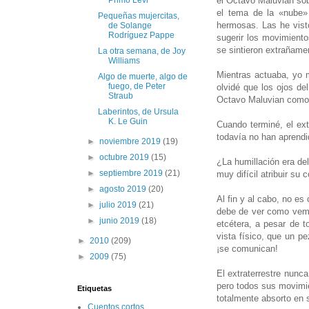
el Octavo Maluvian sob
Primo Levi
el tema de la «nube» 
Pequeñas mujercitas,
hermosas. Las he visto
de Solange
Rodríguez Pappe
sugerir los movimiento
se sintieron extrañame
La otra semana, de Joy
Williams
Mientras actuaba, yo m
Algo de muerte, algo de
fuego, de Peter
olvidé que los ojos del
Straub
Octavo Maluvian como
Laberintos, de Ursula
K. Le Guin
Cuando terminé, el ext
todavía no han aprendi
►
noviembre 2019
(19)
►
octubre 2019
(15)
¿La humillación era de
►
septiembre 2019
(21)
muy difícil atribuir su 
►
agosto 2019
(20)
Al fin y al cabo, no es
►
julio 2019
(21)
debe de ver como vemo
►
junio 2019
(18)
etcétera, a pesar de 
vista físico, que un 
►
2010
(209)
¡se comunican!
►
2009
(75)
El extraterrestre nunc
pero todos sus movimien
Etiquetas
totalmente absorto en 
Cuentos cortos