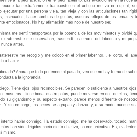
revive a la peor actuación en el peor laberinto. Las evoluciones en la noven
recurre tan extrañamente traspuesto en el antiguo motivo en espiral, son
 ejecutar por una persona vieja, tan vieja y con las articulaciones tan ríg
s, insinuarlos, hacer sombras de gestos, oscuros reflejos de los temas: y 
nte emocionados. No hay afirmación más noble de nuestro ser.
isma me sentí transportada por la potencia de los movimientos y olvidé qu
 extraterrestre me observaban; trascendí los errores del laberinto y mi propia
 nunca antes.
raterrestre me recogió y me colocó en el primer laberinto… el corto, el labe
do a hablar.
liberada? Ahora que todo pertenece al pasado, veo que no hay forma de saber
conducta a la ignorancia.
 ciego. Tiene ojos, ojos reconocibles. Se parecen lo suficiente a nuestros oj
s nosotros. Tiene boca, cuatro patas, puede moverse en dos de ellas, tie
todo su gigantismo y su aspecto extraño, parece menos diferente de nosotr
pez. Y sin embargo, los peces se agrupan y danzan y, a su modo, aunque s
a intentó hablar conmigo. Ha estado conmigo, me ha observado, tocado, mani
tos han sido dirigidos hacia cierto objetivo, no comunicativo. Es, evidenteme
sí mismo.