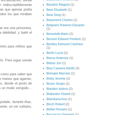
a encatenación, donde
 indescriptiblemente
Baudoin Magela
(1)
idas que apenas podía
Bear Elizabeth
(1)
todos los que miraban
Bear Greg
(1)
Beaumont Charles
(1)
Belgrano Rawson Eduardo
e era una prisionera,
(1)
 debilidad, y bailé el
Benedetti Mario
(2)
Benson Edward Frederic
(1)
Bentley Edmund Clerihew
rinto para niñitos que
(1)
Berlin Lucia
(2)
Bierce Ambrose
(1)
lo. Pero sigue siendo
Bilbao Jon
(1)
Bioy Casares Adolfo
(3)
Birmajer Marcelo
(1)
os como para saber que
ne manos que agarran,
Bixby Jerome
(1)
os, desde el punto de
Bizzio Sergio
(1)
ea un modo estúpido…
Blaisten Isidoro
(2)
Blakeston Oswell
(1)
Blandiana Ana
(1)
pulado, durante días,
Bloch Robert
(2)
nte, un ser solitario,
Bléfari Rosario
(1)
Boccaccio Giovanni
(1)