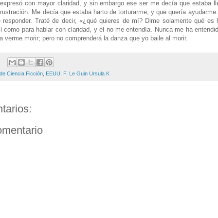
expresó con mayor claridad, y sin embargo ese ser me decía que estaba ll
frustración. Me decía que estaba harto de torturarme, y que quería ayudarme
e responder. Traté de decir, «¿qué quieres de mí? Dime solamente qué es 
l como para hablar con claridad, y él no me entendía. Nunca me ha entendi
 a verme morir; pero no comprenderá la danza que yo baile al morir.
de Ciencia Ficción
,
EEUU
,
F
,
Le Guin Ursula K
tarios:
omentario