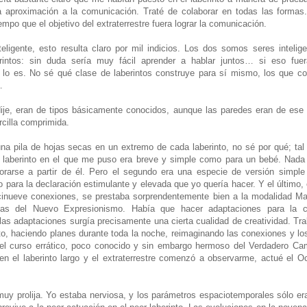
a aproximación a la comunicación. Traté de colaborar en todas las formas
mpo que el objetivo del extraterrestre fuera lograr la comunicación.
teligente, esto resulta claro por mil indicios. Los dos somos seres inteli
rintos: sin duda sería muy fácil aprender a hablar juntos… si eso fuer
o lo es. No sé qué clase de laberintos construye para sí mismo, los que c
.
dije, eran de tipos básicamente conocidos, aunque las paredes eran de ese
arcilla comprimida.
 una pila de hojas secas en un extremo de cada laberinto, no sé por qué; tal
r laberinto en el que me puso era breve y simple como para un bebé. Nada 
borarse a partir de él. Pero el segundo era una especie de versión simple
para la declaración estimulante y elevada que yo quería hacer. Y el último, e
cinueve conexiones, se prestaba sorprendentemente bien a la modalidad Mal
cas del Nuevo Expresionismo. Había que hacer adaptaciones para la c
e las adaptaciones surgía precisamente una cierta cualidad de creatividad. T
nto, haciendo planes durante toda la noche, reimaginando las conexiones y lo
 el curso errático, poco conocido y sin embargo hermoso del Verdadero Cam
n el laberinto largo y el extraterrestre comenzó a observarme, actué el 
uy prolija. Yo estaba nerviosa, y los parámetros espaciotemporales sólo e