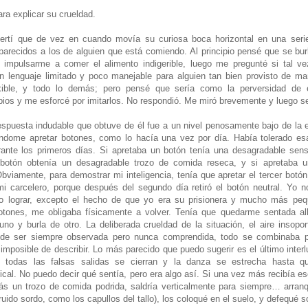
ara explicar su crueldad.
vertí que de vez en cuando movía su curiosa boca horizontal en una seri
, parecidos a los de alguien que está comiendo. Al principio pensé que se bu
e impulsarme a comer el alimento indigerible, luego me pregunté si tal v
un lenguaje limitado y poco manejable para alguien tan bien provisto de m
exible, y todo lo demás; pero pensé que sería como la perversidad de 
ios y me esforcé por imitarlos. No respondió. Me miró brevemente y luego se
respuesta indudable que obtuve de él fue a un nivel penosamente bajo de la e
dome apretar botones, como lo hacía una vez por día. Había tolerado esa
rante los primeros días. Si apretaba un botón tenía una desagradable sens
botón obtenía un desagradable trozo de comida reseca, y si apretaba u
viamente, para demostrar mi inteligencia, tenía que apretar el tercer botó
a mi carcelero, porque después del segundo día retiró el botón neutral. Yo 
 o lograr, excepto el hecho de que yo era su prisionera y mucho más pe
botones, me obligaba físicamente a volver. Tenía que quedarme sentada al
uno y burla de otro. La deliberada crueldad de la situación, el aire insop
n de ser siempre observada pero nunca comprendida, todo se combinaba 
imposible de describir. Lo más parecido que puedo sugerir es el último inter
 todas las falsas salidas se cierran y la danza se estrecha hasta que
tical. No puedo decir qué sentía, pero era algo así. Si una vez más recibía es
s un trozo de comida podrida, saldría verticalmente para siempre… arranq
ruido sordo, como los capullos del tallo), los coloqué en el suelo, y defequé s