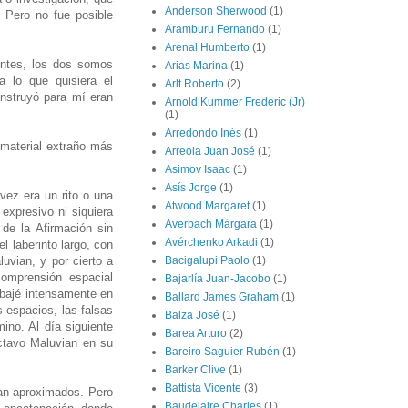
Anderson Sherwood
(1)
. Pero no fue posible
Aramburu Fernando
(1)
Arenal Humberto
(1)
gentes, los dos somos
Arias Marina
(1)
a lo que quisiera el
Arlt Roberto
(2)
onstruyó para mí eran
Arnold Kummer Frederic (Jr)
(1)
Arredondo Inés
(1)
 material extraño más
Arreola Juan José
(1)
Asimov Isaac
(1)
Asís Jorge
(1)
 vez era un rito o una
Atwood Margaret
(1)
expresivo ni siquiera
Averbach Márgara
(1)
 de la Afirmación sin
Avérchenko Arkadi
(1)
l laberinto largo, con
uvian, y por cierto a
Bacigalupi Paolo
(1)
omprensión espacial
Bajarlía Juan-Jacobo
(1)
rabajé intensamente en
Ballard James Graham
(1)
s espacios, las falsas
Balza José
(1)
ino. Al día siguiente
Barea Arturo
(2)
Octavo Maluvian en su
Bareiro Saguier Rubén
(1)
Barker Clive
(1)
Battista Vicente
(3)
ran aproximados. Pero
Baudelaire Charles
(1)