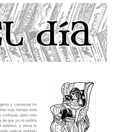
ngenio y conservar mi
ortar más tiempo esta
n confusas, pero creo
a de que ya no podría
 estético, y ahora la
puedo realizar ninguno