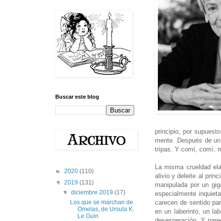
Buscar este blog
principio, por supuest
mente. Después de un t
tripas. Y comí, comí, 
La misma crueldad ela
►
2020
(110)
alivio y deleite al pri
▼
2019
(131)
manipulada por un giga
▼
diciembre 2019
(17)
especialmente inquieta
carecen de sentido pa
Los que se marchan de
Omelas, de Ursula K.
en un laberinto, un la
Le Guin
desesperación. Y parec