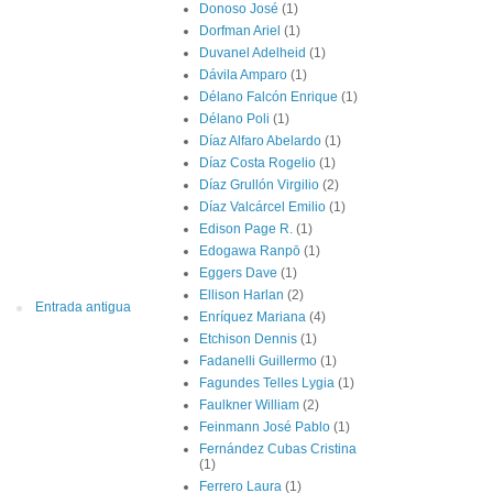
Donoso José
(1)
Dorfman Ariel
(1)
Duvanel Adelheid
(1)
Dávila Amparo
(1)
Délano Falcón Enrique
(1)
Délano Poli
(1)
Díaz Alfaro Abelardo
(1)
Díaz Costa Rogelio
(1)
Díaz Grullón Virgilio
(2)
Díaz Valcárcel Emilio
(1)
Edison Page R.
(1)
Edogawa Ranpō
(1)
Eggers Dave
(1)
Ellison Harlan
(2)
Entrada antigua
Enríquez Mariana
(4)
Etchison Dennis
(1)
Fadanelli Guillermo
(1)
Fagundes Telles Lygia
(1)
Faulkner William
(2)
Feinmann José Pablo
(1)
Fernández Cubas Cristina
(1)
Ferrero Laura
(1)