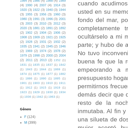
1984
(4)
1986
(4)
1988
(4)
1989
cuando acudimos 
(4)
1990
(4)
2007
(4)
1914
(3)
1920
(3)
1922
(3)
1940
(3)
1944
usted en su memor
(3)
1955
(3)
1956
(3)
1960
(3)
fondo del mar, po
1980
(3)
1991
(3)
1996
(3)
2001
(3)
2003
(3)
2010
(3)
2012
(3)
completamente t
2020
(3)
1881
(2)
1891
(2)
1892
(2)
1902
(2)
1904
(2)
1906
(2)
ocultárselo a mi 
1908
(2)
1909
(2)
1921
(2)
1925
(2)
1928
(2)
1931
(2)
1932
(2)
parte; y hubo de 
1935
(2)
1941
(2)
1945
(2)
1946
(2)
1969
(2)
1974
(2)
1978
(2)
No tuvo inconven
1979
(2)
1998
(2)
2000
(2)
2004
buena fe que la r
(2)
2011
(2)
2013
(2)
1352
(1)
1831
(1)
1835
(1)
1837
(1)
1842
empeorando a m
(1)
1843
(1)
1844
(1)
1869
(1)
1874
(1)
1875
(1)
1877
(1)
1882
presupuesto hogar
(1)
1886
(1)
1890
(1)
1895
(1)
1901
(1)
1903
(1)
1910
(1)
1911
permitirnos frecu
(1)
1912
(1)
1915
(1)
1919
(1)
1923
(1)
1929
(1)
1930
(1)
1934
demás decir que 
(1)
1936
(1)
1942
(1)
1963
(1)
resto de la noc
Género
inmutaba. Al fin 
F
(124)
una silueta de dos
M
(399)
mujer aceptó b