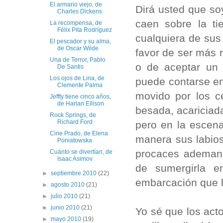
El armario viejo, de
Dirá usted que so
Charles Dickens
caen sobre la ti
La recompensa, de
Félix Pita Rodríguez
cualquiera de sus
El pescador y su alma,
de Oscar Wilde
favor de ser más 
Una de Terror, Pablo
o de aceptar un
De Santis
Los ojos de Lina, de
puede contarse ent
Clemente Palma
movido por los c
Jeffty tiene cinco años,
de Harlan Ellison
besada, acariciad
Rock Springs, de
Richard Ford
pero en la escena
Cine Prado, de Elena
manera sus labios
Poniatowska
procaces ademane
Cuánto se divertían, de
Isaac Asimov
de sumergirla 
►
septiembre 2010
(22)
embarcación que 
►
agosto 2010
(21)
►
julio 2010
(21)
►
junio 2010
(21)
Yo sé que los act
►
mayo 2010
(19)