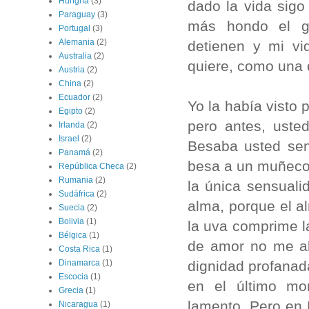
Hungría
(3)
dado la vida sigo
Paraguay
(3)
más hondo el gu
Portugal
(3)
Alemania
(2)
detienen y mi vi
Australia
(2)
quiere, como una 
Austria
(2)
China
(2)
Ecuador
(2)
Yo la había visto 
Egipto
(2)
pero antes, uste
Irlanda
(2)
Israel
(2)
Besaba usted sen
Panamá
(2)
besa a un muñeco 
República Checa
(2)
Rumania
(2)
la única sensuali
Sudáfrica
(2)
alma, porque el a
Suecia
(2)
Bolivia
(1)
la uva comprime l
Bélgica
(1)
de amor no me al
Costa Rica
(1)
dignidad profanad
Dinamarca
(1)
Escocia
(1)
en el último mo
Grecia
(1)
lamento. Pero en
Nicaragua
(1)