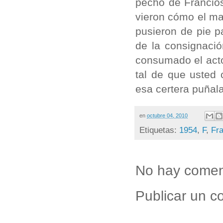
pecho de Francios
vieron cómo el man
pusieron de pie p
de la consignació
consumado el acto
tal de que usted
esa certera puñal
en
octubre 04, 2010
Etiquetas:
1954
,
F
,
Fra
No hay comen
Publicar un c