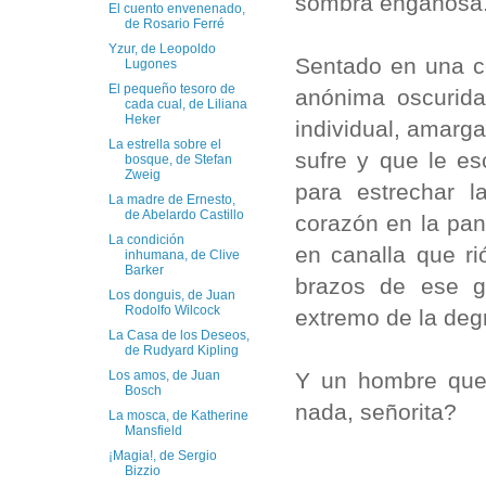
sombra engañosa
El cuento envenenado,
de Rosario Ferré
Yzur, de Leopoldo
Sentado en una có
Lugones
El pequeño tesoro de
anónima oscurida
cada cual, de Liliana
Heker
individual, amarga
La estrella sobre el
sufre y que le e
bosque, de Stefan
Zweig
para estrechar 
La madre de Ernesto,
de Abelardo Castillo
corazón en la pan
La condición
en canalla que ri
inhumana, de Clive
Barker
brazos de ese g
Los donguis, de Juan
Rodolfo Wilcock
extremo de la de
La Casa de los Deseos,
de Rudyard Kipling
Y un hombre que 
Los amos, de Juan
Bosch
nada, señorita?
La mosca, de Katherine
Mansfield
¡Magia!, de Sergio
Bizzio