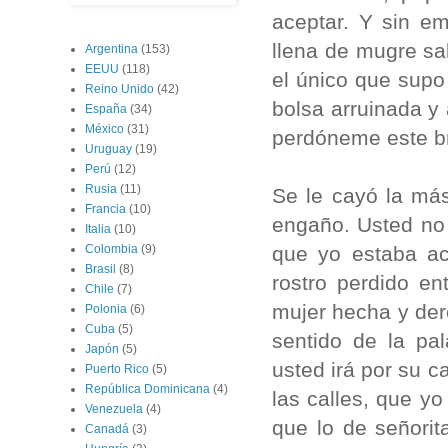
aceptar. Y sin em
llena de mugre sal
Argentina
(153)
EEUU
(118)
el único que sup
Reino Unido
(42)
bolsa arruinada y 
España
(34)
México
(31)
perdóneme este br
Uruguay
(19)
Perú
(12)
Rusia
(11)
Se le cayó la más
Francia
(10)
engaño. Usted no e
Italia
(10)
que yo estaba ac
Colombia
(9)
Brasil
(8)
rostro perdido e
Chile
(7)
mujer hecha y der
Polonia
(6)
Cuba
(5)
sentido de la pa
Japón
(5)
usted irá por su c
Puerto Rico
(5)
República Dominicana
(4)
las calles, que y
Venezuela
(4)
que lo de señori
Canadá
(3)