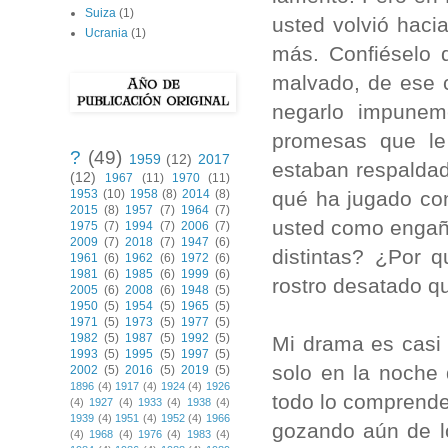
Suiza
(1)
usted volvió haci
Ucrania
(1)
más. Confiéselo 
malvado, de ese c
negarlo impunem
promesas que le
?
(49)
1959
(12)
2017
estaban respaldad
(12)
1967
(11)
1970
(11)
qué ha jugado c
1953
(10)
1958
(8)
2014
(8)
2015
(8)
1957
(7)
1964
(7)
usted como engañ
1975
(7)
1994
(7)
2006
(7)
2009
(7)
2018
(7)
1947
(6)
distintas? ¿Por 
1961
(6)
1962
(6)
1972
(6)
1981
(6)
1985
(6)
1999
(6)
rostro desatado 
2005
(6)
2008
(6)
1948
(5)
1950
(5)
1954
(5)
1965
(5)
1971
(5)
1973
(5)
1977
(5)
1982
(5)
1987
(5)
1992
(5)
Mi drama es casi 
1993
(5)
1995
(5)
1997
(5)
solo en la noche
2002
(5)
2016
(5)
2019
(5)
1896
(4)
1917
(4)
1924
(4)
1926
todo lo comprend
(4)
1927
(4)
1933
(4)
1938
(4)
1939
(4)
1951
(4)
1952
(4)
1966
gozando aún de lo
(4)
1968
(4)
1976
(4)
1983
(4)