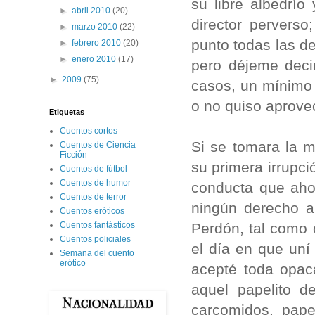
su libre albedrí
►
abril 2010
(20)
director pervers
►
marzo 2010
(22)
punto todas las de
►
febrero 2010
(20)
►
enero 2010
(17)
pero déjeme deci
►
2009
(75)
casos, un mínimo 
o no quiso aprove
Etiquetas
Cuentos cortos
Si se tomara la m
Cuentos de Ciencia
Ficción
su primera irrupci
Cuentos de fútbol
Cuentos de humor
conducta que aho
Cuentos de terror
ningún derecho a
Cuentos eróticos
Perdón, tal como
Cuentos fantásticos
Cuentos policiales
el día en que uní
Semana del cuento
erótico
acepté toda opaca
aquel papelito d
carcomidos, pap