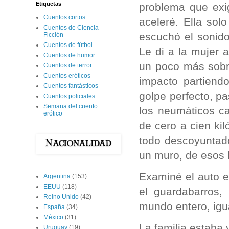
Etiquetas
problema que exig
Cuentos cortos
aceleré. Ella so
Cuentos de Ciencia
escuchó el sonid
Ficción
Cuentos de fútbol
Le di a la mujer a
Cuentos de humor
un poco más sobre
Cuentos de terror
Cuentos eróticos
impacto partiend
Cuentos fantásticos
golpe perfecto, p
Cuentos policiales
Semana del cuento
los neumáticos ca
erótico
de cero a cien ki
todo descoyuntado
un muro, de esos 
Examiné el auto e
Argentina
(153)
EEUU
(118)
el guardabarros,
Reino Unido
(42)
mundo entero, igu
España
(34)
México
(31)
La familia estaba 
Uruguay
(19)