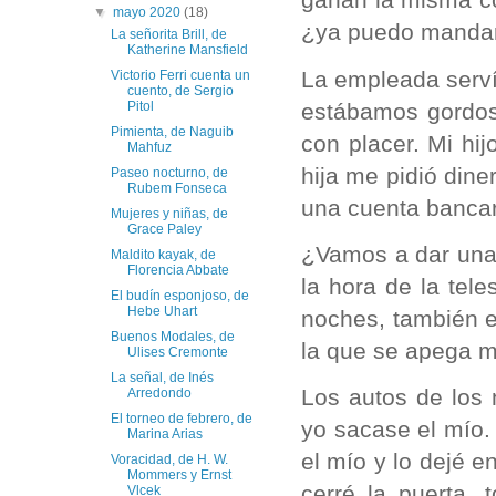
▼
mayo 2020
(18)
¿ya puedo mandar 
La señorita Brill, de
Katherine Mansfield
La empleada servía
Victorio Ferri cuenta un
cuento, de Sergio
estábamos gordos
Pitol
Pimienta, de Naguib
con placer. Mi hi
Mahfuz
hija me pidió dine
Paseo nocturno, de
Rubem Fonseca
una cuenta bancar
Mujeres y niñas, de
Grace Paley
¿Vamos a dar una v
Maldito kayak, de
Florencia Abbate
la hora de la tel
El budín esponjoso, de
Hebe Uhart
noches, también e
Buenos Modales, de
la que se apega m
Ulises Cremonte
La señal, de Inés
Los autos de los 
Arredondo
El torneo de febrero, de
yo sacase el mío. 
Marina Arias
el mío y lo dejé e
Voracidad, de H. W.
Mommers y Ernst
cerré la puerta,
Vlcek