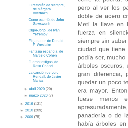
El restorán de siempre,
pero al ver los p
de Márgara
Averbach
doble de acero cr
Cómo ocurrió, de John
Metí la llave en
Gawsworth
Olgoi-Jorjoi, de Iván
fuerza en silenc
Yefrémov
siempre sin saber 
El ganador, de Donald
E. Westlake
ciudad que tiene
Fantasía española, de
Marcelo Cohen
podía ser, mucho 
Fueron testigos, de
árboles oscuros, 
Rosa Chacel
gran diferencia,
La canción de Lord
Rendall, de Javier
Marías
quedar un poco te
►
abril 2020
(20)
era mayor. Enton
►
marzo 2020
(7)
fuese menos em
►
2019
(131)
apresuradamente,
►
2010
(209)
panadería o de la
►
2009
(75)
había árboles en 