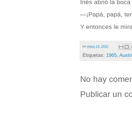
Inés abrió la boca
—¡Papá, papá, ten
Y entonces le mir
en
mayo 14, 2020
Etiquetas:
1965
,
Austr
No hay comen
Publicar un c