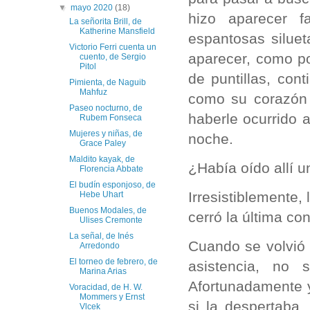
▼
mayo 2020
(18)
hizo aparecer f
La señorita Brill, de
Katherine Mansfield
espantosas siluet
Victorio Ferri cuenta un
aparecer, como po
cuento, de Sergio
Pitol
de puntillas, con
Pimienta, de Naguib
Mahfuz
como su corazón 
Paseo nocturno, de
haberle ocurrido a
Rubem Fonseca
Mujeres y niñas, de
noche.
Grace Paley
Maldito kayak, de
¿Había oído allí u
Florencia Abbate
El budín esponjoso, de
Irresistiblemente,
Hebe Uhart
Buenos Modales, de
cerró la última co
Ulises Cremonte
La señal, de Inés
Cuando se volvió 
Arredondo
El torneo de febrero, de
asistencia, no
Marina Arias
Afortunadamente 
Voracidad, de H. W.
Mommers y Ernst
si la despertaba,
Vlcek