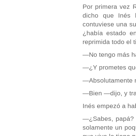
Por primera vez 
dicho que Inés 
contuviese una su
¿había estado en
reprimida todo el 
—No tengo más h
—¿Y prometes que 
—Absolutamente n
—Bien —dijo, y tra
Inés empezó a hab
—¿Sabes, papá? L
solamente un poqu