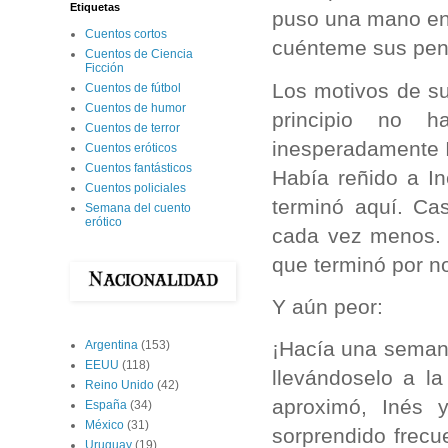
Etiquetas
puso una mano en 
Cuentos cortos
cuénteme sus pen
Cuentos de Ciencia
Ficción
Los motivos de su
Cuentos de fútbol
Cuentos de humor
principio no 
Cuentos de terror
inesperadamente I
Cuentos eróticos
Cuentos fantásticos
Había reñido a I
Cuentos policiales
terminó aquí. Ca
Semana del cuento
erótico
cada vez menos. F
que terminó por n
Y aún peor:
¡Hacía una semana
Argentina
(153)
EEUU
(118)
llevándoselo a l
Reino Unido
(42)
aproximó, Inés 
España
(34)
México
(31)
sorprendido frecu
Uruguay
(19)