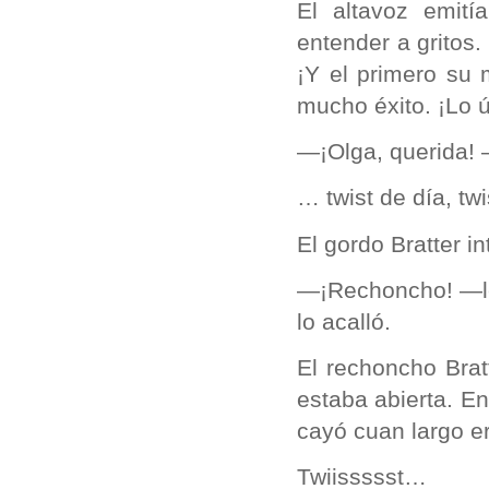
El altavoz emití
entender a gritos
¡Y el primero su 
mucho éxito. ¡Lo ú
—¡Olga, querida!
… twist de día, tw
El gordo Bratter i
—¡Rechoncho! —le 
lo acalló.
El rechoncho Brat
estaba abierta. En
cayó cuan largo er
Twiissssst…