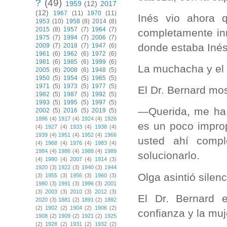
?
(49)
1959
(12)
2017
(12)
1967
(11)
1970
(11)
Inés vio ahora 
1953
(10)
1958
(8)
2014
(8)
2015
(8)
1957
(7)
1964
(7)
completamente inm
1975
(7)
1994
(7)
2006
(7)
donde estaba Inés
2009
(7)
2018
(7)
1947
(6)
1961
(6)
1962
(6)
1972
(6)
1981
(6)
1985
(6)
1999
(6)
La muchacha y el 
2005
(6)
2008
(6)
1948
(5)
1950
(5)
1954
(5)
1965
(5)
1971
(5)
1973
(5)
1977
(5)
El Dr. Bernard mo
1982
(5)
1987
(5)
1992
(5)
1993
(5)
1995
(5)
1997
(5)
—Querida, me ha 
2002
(5)
2016
(5)
2019
(5)
1896
(4)
1917
(4)
1924
(4)
1926
es un poco impro
(4)
1927
(4)
1933
(4)
1938
(4)
1939
(4)
1951
(4)
1952
(4)
1966
usted ahí comp
(4)
1968
(4)
1976
(4)
1983
(4)
1984
(4)
1986
(4)
1988
(4)
1989
solucionarlo.
(4)
1990
(4)
2007
(4)
1914
(3)
1920
(3)
1922
(3)
1940
(3)
1944
Olga asintió silen
(3)
1955
(3)
1956
(3)
1960
(3)
1980
(3)
1991
(3)
1996
(3)
2001
(3)
2003
(3)
2010
(3)
2012
(3)
El Dr. Bernard 
2020
(3)
1881
(2)
1891
(2)
1892
(2)
1902
(2)
1904
(2)
1906
(2)
confianza y la muje
1908
(2)
1909
(2)
1921
(2)
1925
(2)
1928
(2)
1931
(2)
1932
(2)