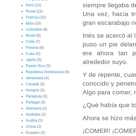
siempre llegaba d
Perú
(12)
Rusia
(11)
Una vez, hacía tr
Francia
(10)
gran escarabajo n
Italia
(10)
Colombia
(9)
Inés se acercó al 
Brasil
(8)
Chile
(7)
puso un pie delan
Polonia
(6)
era ahora tan p
Cuba
(5)
Japón
(5)
alrededor suyo.
Puerto Rico
(5)
República Dominicana
(4)
Y de repente, cua
Venezuela
(4)
conocido y penetr
Canadá
(3)
Hungría
(3)
Algo para comer, m
Paraguay
(3)
Portugal
(3)
¿Qué había que t
Alemania
(2)
Australia
(2)
Ahora se hizo más
Austria
(2)
China
(2)
¡COMER! ¡COMER
Ecuador
(2)