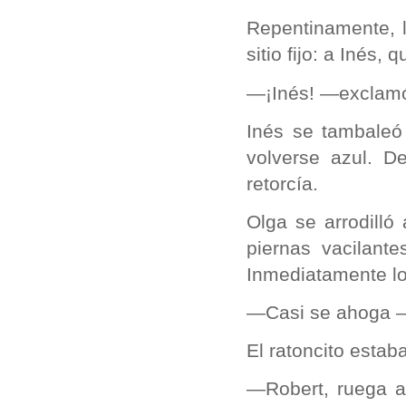
Repentinamente, 
sitio fijo: a Inés,
—¡Inés! —exclamó 
Inés se tambaleó
volverse azul. D
retorcía.
Olga se arrodilló
piernas vacilant
Inmediatamente lo
—Casi se ahoga —d
El ratoncito estab
—Robert, ruega a