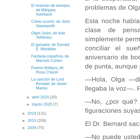
El restorán de siempre,
problemas de Olga
de Márgara
Averbach
Esta noche había
Cómo ocurrió, de John
Gawsworth
clase de pensa
Olgoi-Jorjoi, de Iván
simplemente perm
Yefrémov
El ganador, de Donald
conciliar el su
E. Westlake
aniversario de bo
Fantasía española, de
Marcelo Cohen
de punta, aunque p
Fueron testigos, de
Rosa Chacel
—Hola, Olga —dij
La canción de Lord
Rendall, de Javier
llegaba la voz—. 
Marías
►
abril 2020
(20)
—No, ¿por qué? 
►
marzo 2020
(7)
figuraciones suya
►
2019
(131)
►
2010
(209)
El Dr. Bernard sac
►
2009
(75)
—No puede usted 