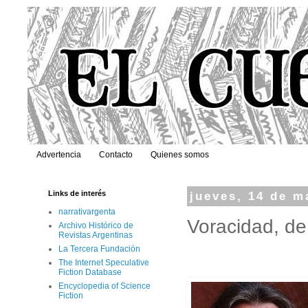
Advertencia
Contacto
Quienes somos
Links de interés
jueves, 14 de m
narrativargenta
Voracidad, de
Archivo Histórico de
Revistas Argentinas
La Tercera Fundación
The Internet Speculative
Fiction Database
Encyclopedia of Science
Fiction