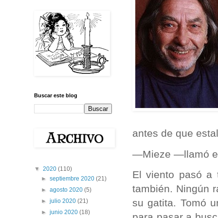
Buscar este blog
antes de que estal
—Mieze —llamó en 
▼
2020
(110)
El viento pasó a 
►
septiembre 2020
(21)
también. Ningún r
►
agosto 2020
(5)
su gatita. Tomó u
►
julio 2020
(21)
►
junio 2020
(18)
para pasar a busc