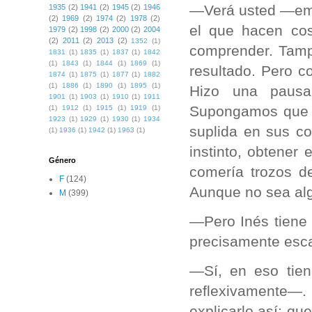
—Verá usted —emp
1935
(2)
1941
(2)
1945
(2)
1946
(2)
1969
(2)
1974
(2)
1978
(2)
el que hacen cos
1979
(2)
1998
(2)
2000
(2)
2004
(2)
2011
(2)
2013
(2)
1352
(1)
comprender. Tamp
1831
(1)
1835
(1)
1837
(1)
1842
(1)
1843
(1)
1844
(1)
1869
(1)
resultado. Pero c
1874
(1)
1875
(1)
1877
(1)
1882
(1)
1886
(1)
1890
(1)
1895
(1)
Hizo una paus
1901
(1)
1903
(1)
1910
(1)
1911
Supongamos que su
(1)
1912
(1)
1915
(1)
1919
(1)
1923
(1)
1929
(1)
1930
(1)
1934
suplida en sus c
(1)
1936
(1)
1942
(1)
1963
(1)
instinto, obtener
Género
comería trozos d
F
(124)
Aunque no sea alg
M
(399)
—Pero Inés tiene
precisamente esc
—Sí, en eso tie
reflexivamente—
explicarlo así: qu