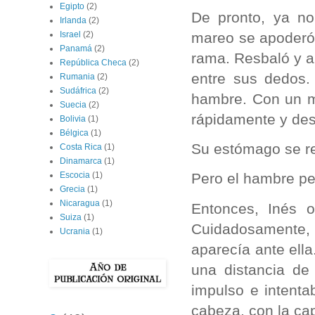
Egipto
(2)
De pronto, ya no
Irlanda
(2)
mareo se apoderó
Israel
(2)
Panamá
(2)
rama. Resbaló y a
República Checa
(2)
entre sus dedos.
Rumania
(2)
Sudáfrica
(2)
hambre. Con un m
Suecia
(2)
rápidamente y des
Bolivia
(1)
Bélgica
(1)
Su estómago se re
Costa Rica
(1)
Dinamarca
(1)
Escocia
(1)
Pero el hambre per
Grecia
(1)
Nicaragua
(1)
Entonces, Inés 
Suiza
(1)
Cuidadosamente,
Ucrania
(1)
aparecía ante ell
una distancia de
impulso e intenta
cabeza, con la cap