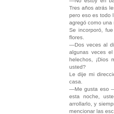
—No estoy en ban
Tres años atrás l
pero eso es todo
agregó como una r
Se incorporó, fu
flores.
—Dos veces al dí
algunas veces el
helechos, ¡Dios 
usted?
Le dije mi direcc
casa.
—Me gusta eso —d
esta noche, ust
arrollarlo, y sie
mencionar las esc