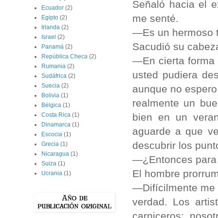
Señaló hacia el e
Ecuador
(2)
me senté.
Egipto
(2)
Irlanda
(2)
—Es un hermoso tr
Israel
(2)
Sacudió su cabez
Panamá
(2)
República Checa
(2)
—En cierta forma 
Rumania
(2)
usted pudiera des
Sudáfrica
(2)
Suecia
(2)
aunque no espero 
Bolivia
(1)
realmente un bue
Bélgica
(1)
bien en un veran
Costa Rica
(1)
Dinamarca
(1)
aguarde a que ve
Escocia
(1)
descubrir los punt
Grecia
(1)
Nicaragua
(1)
—¿Entonces para
Suiza
(1)
El hombre prorrum
Ucrania
(1)
—Difícilmente me c
verdad. Los arti
carniceros; nosot