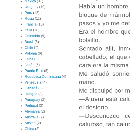
México
(31)
Había un hombre 
Uruguay
(19)
Perú
(12)
bloque de mármol
Rusia
(11)
pasos y yo me de
Francia
(10)
Era el hombre que
Italia
(10)
Colombia
(9)
bolsillo.
Brasil
(8)
Sentado allí, in
Chile
(7)
Polonia
(6)
cabelludo, el que
Cuba
(5)
cara era la misma
Japón
(5)
Puerto Rico
(5)
Me saludó sonrie
República Dominicana
(4)
mano.
Venezuela
(4)
Canadá
(3)
Me disculpé por mi
Hungría
(3)
—Afuera está cal
Paraguay
(3)
Portugal
(3)
el desierto.
Alemania
(2)
—Desconozco ce
Australia
(2)
caluroso, tan calu
Austria
(2)
China
(2)