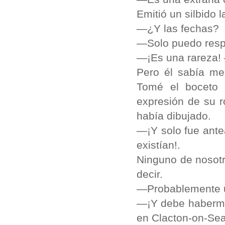
Emitió un silbido 
—¿Y las fechas?
—Solo puedo respo
—¡Es una rareza!
Pero él sabía me
Tomé el boceto d
expresión de su 
había dibujado.
—¡Y solo fue ante
existían!.
Ninguno de nosotr
decir.
—Probablemente u
—¡Y debe haberme 
en Clacton-on-Sea