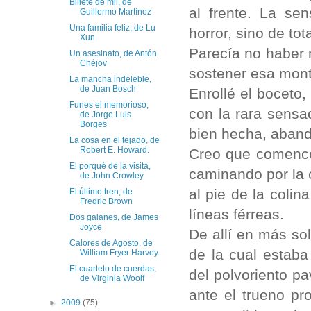
Billete de mil, de
al frente. La se
Guillermo Martínez
Una familia feliz, de Lu
horror, sino de to
Xun
Parecía no haber 
Un asesinato, de Antón
Chéjov
sostener esa mon
La mancha indeleble,
de Juan Bosch
Enrollé el boceto,
Funes el memorioso,
con la rara sensa
de Jorge Luis
Borges
bien hecha, aban
La cosa en el tejado, de
Robert E. Howard.
Creo que comencé
El porqué de la visita,
caminando por la c
de John Crowley
al pie de la coli
El último tren, de
Fredric Brown
líneas férreas.
Dos galanes, de James
Joyce
De allí en más so
Calores de Agosto, de
de la cual estaba
William Fryer Harvey
El cuarteto de cuerdas,
del polvoriento p
de Virginia Woolf
ante el trueno p
►
2009
(75)