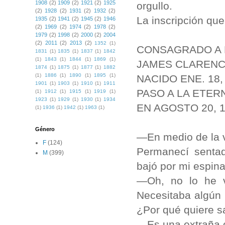
1908
(2)
1909
(2)
1921
(2)
1925
orgullo.
(2)
1928
(2)
1931
(2)
1932
(2)
La inscripción que
1935
(2)
1941
(2)
1945
(2)
1946
(2)
1969
(2)
1974
(2)
1978
(2)
1979
(2)
1998
(2)
2000
(2)
2004
(2)
2011
(2)
2013
(2)
1352
(1)
CONSAGRADO A 
1831
(1)
1835
(1)
1837
(1)
1842
(1)
1843
(1)
1844
(1)
1869
(1)
JAMES CLAREN
1874
(1)
1875
(1)
1877
(1)
1882
(1)
1886
(1)
1890
(1)
1895
(1)
NACIDO ENE. 18,
1901
(1)
1903
(1)
1910
(1)
1911
PASO A LA ETE
(1)
1912
(1)
1915
(1)
1919
(1)
1923
(1)
1929
(1)
1930
(1)
1934
EN AGOSTO 20, 
(1)
1936
(1)
1942
(1)
1963
(1)
Género
—En medio de la 
F
(124)
Permanecí sentad
M
(399)
bajó por mi espin
—Oh, no lo he v
Necesitaba algún 
¿Por qué quiere 
—Es una extraña c