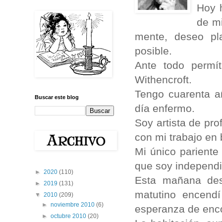
Hoy h
de mi
mente, deseo pl
posible.
Ante todo permí
Withencroft.
Tengo cuarenta a
Buscar este blog
día enfermo.
Soy artista de pro
con mi trabajo en
Mi único pariente
que soy independ
►
2020
(110)
Esta mañana des
►
2019
(131)
matutino encend
▼
2010
(209)
►
noviembre 2010
(6)
esperanza de enc
►
octubre 2010
(20)