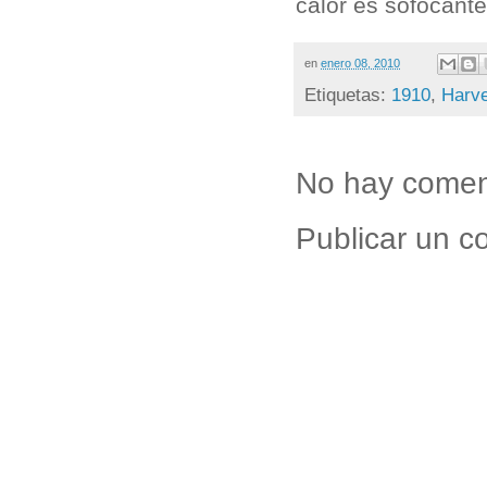
calor es sofocante
en
enero 08, 2010
Etiquetas:
1910
,
Harve
No hay comen
Publicar un c