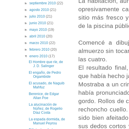
La habitación, au
►
septiembre 2010
(22)
opresivamente ca
►
agosto 2010
(21)
sitio más fresco 
►
julio 2010
(21)
►
junio 2010
(21)
de la piscina públ
►
mayo 2010
(19)
►
abril 2010
(20)
Comencé a dibuj
►
marzo 2010
(22)
almuerzo sin tocar
►
febrero 2010
(20)
▼
enero 2010
(17)
las cuatro.
El Hombre que ríe, de
J. D. Salinger
El resultado fina
El engaño, de Pedro
que había hecho 
Orgambide
Mostraba a un cri
El acusado, de Naguib
Mahfuz
había pronunciad
Berenice, de Edgar
Allan Poe
gordo. Rollos de 
La alucinación de
rechoncho cuello.
Núñez, de Rogelio
Díaz Costa
sido bien afeitad
La espada dormida, de
Manuel Peyrou
sus dedos cortos 