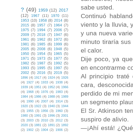
sabe usted.
?
(49)
1959
(12)
2017
Continuó habland
(12)
1967
(11)
1970
(11)
1953
(10)
1958
(8)
2014
(8)
viento y la lluvia,
2015
(8)
1957
(7)
1964
(7)
1975
(7)
1994
(7)
2006
(7)
y una nueva varie
2009
(7)
2018
(7)
1947
(6)
1961
(6)
1962
(6)
1972
(6)
minuto tiraría sus
1981
(6)
1985
(6)
1999
(6)
el calor.
2005
(6)
2008
(6)
1948
(5)
1950
(5)
1954
(5)
1965
(5)
Dije poco, ya que
1971
(5)
1973
(5)
1977
(5)
1982
(5)
1987
(5)
1992
(5)
en encontrarme c
1993
(5)
1995
(5)
1997
(5)
2002
(5)
2016
(5)
2019
(5)
Al principio trat
1896
(4)
1917
(4)
1924
(4)
1926
(4)
1927
(4)
1933
(4)
1938
(4)
cara, desconocid
1939
(4)
1951
(4)
1952
(4)
1966
perdido de mi me
(4)
1968
(4)
1976
(4)
1983
(4)
1984
(4)
1986
(4)
1988
(4)
1989
un segmento plau
(4)
1990
(4)
2007
(4)
1914
(3)
1920
(3)
1922
(3)
1940
(3)
1944
El Sr. Atkinson te
(3)
1955
(3)
1956
(3)
1960
(3)
1980
(3)
1991
(3)
1996
(3)
2001
suspiro de alivio.
(3)
2003
(3)
2010
(3)
2012
(3)
2020
(3)
1881
(2)
1891
(2)
1892
—¡Ahí está! ¿Qué
(2)
1902
(2)
1904
(2)
1906
(2)