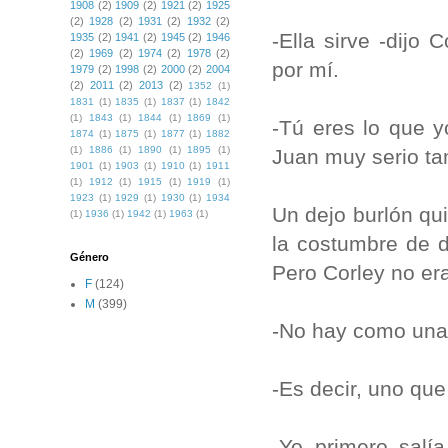
1908
(2)
1909
(2)
1921
(2)
1925
(2)
1928
(2)
1931
(2)
1932
(2)
-Ella sirve -dijo 
1935
(2)
1941
(2)
1945
(2)
1946
(2)
1969
(2)
1974
(2)
1978
(2)
por mí.
1979
(2)
1998
(2)
2000
(2)
2004
(2)
2011
(2)
2013
(2)
1352
(1)
1831
(1)
1835
(1)
1837
(1)
1842
(1)
1843
(1)
1844
(1)
1869
(1)
-Tú eres lo que y
1874
(1)
1875
(1)
1877
(1)
1882
(1)
1886
(1)
1890
(1)
1895
(1)
Juan muy serio t
1901
(1)
1903
(1)
1910
(1)
1911
(1)
1912
(1)
1915
(1)
1919
(1)
1923
(1)
1929
(1)
1930
(1)
1934
Un dejo burlón qu
(1)
1936
(1)
1942
(1)
1963
(1)
la costumbre de d
Género
Pero Corley no er
F
(124)
M
(399)
-No hay como una b
-Es decir, uno que
-Yo primero salí