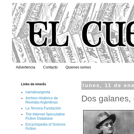
Advertencia
Contacto
Quienes somos
Links de interés
lunes, 11 de en
narrativargenta
Dos galanes,
Archivo Histórico de
Revistas Argentinas
La Tercera Fundación
The Internet Speculative
Fiction Database
Encyclopedia of Science
Fiction