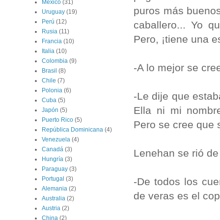
México
(31)
puros más buenos 
Uruguay
(19)
Perú
(12)
caballero... Yo q
Rusia
(11)
Pero, ¡tiene una 
Francia
(10)
Italia
(10)
Colombia
(9)
-A lo mejor se cre
Brasil
(8)
Chile
(7)
Polonia
(6)
-Le dije que estab
Cuba
(5)
Ella ni mi nombr
Japón
(5)
Puerto Rico
(5)
Pero se cree que 
República Dominicana
(4)
Venezuela
(4)
Canadá
(3)
Lenehan se rió de
Hungría
(3)
Paraguay
(3)
Portugal
(3)
-De todos los cue
Alemania
(2)
de veras es el co
Australia
(2)
Austria
(2)
China
(2)