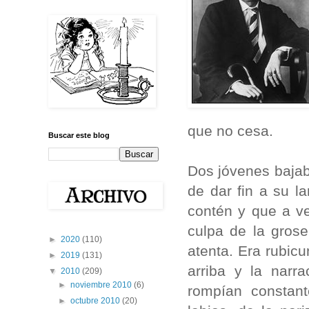
que no cesa.
Buscar este blog
Dos jóvenes bajab
de dar fin a su l
contén y que a ve
culpa de la gros
►
2020
(110)
atenta. Era rubicu
►
2019
(131)
arriba y la narr
▼
2010
(209)
►
noviembre 2010
(6)
rompían constan
►
octubre 2010
(20)