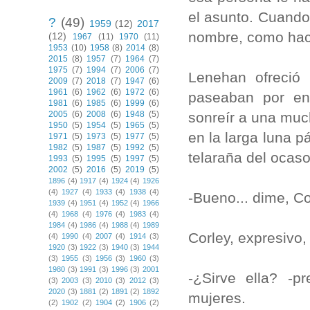
el asunto. Cuando 
?
(49)
1959
(12)
2017
nombre, como hací
(12)
1967
(11)
1970
(11)
1953
(10)
1958
(8)
2014
(8)
2015
(8)
1957
(7)
1964
(7)
1975
(7)
1994
(7)
2006
(7)
Lenehan ofreció 
2009
(7)
2018
(7)
1947
(6)
1961
(6)
1962
(6)
1972
(6)
paseaban por ent
1981
(6)
1985
(6)
1999
(6)
sonreír a una muc
2005
(6)
2008
(6)
1948
(5)
1950
(5)
1954
(5)
1965
(5)
en la larga luna p
1971
(5)
1973
(5)
1977
(5)
1982
(5)
1987
(5)
1992
(5)
telaraña del ocaso
1993
(5)
1995
(5)
1997
(5)
2002
(5)
2016
(5)
2019
(5)
1896
(4)
1917
(4)
1924
(4)
1926
(4)
1927
(4)
1933
(4)
1938
(4)
-Bueno... dime, C
1939
(4)
1951
(4)
1952
(4)
1966
(4)
1968
(4)
1976
(4)
1983
(4)
1984
(4)
1986
(4)
1988
(4)
1989
Corley, expresivo,
(4)
1990
(4)
2007
(4)
1914
(3)
1920
(3)
1922
(3)
1940
(3)
1944
(3)
1955
(3)
1956
(3)
1960
(3)
1980
(3)
1991
(3)
1996
(3)
2001
-¿Sirve ella? -
(3)
2003
(3)
2010
(3)
2012
(3)
2020
(3)
1881
(2)
1891
(2)
1892
mujeres.
(2)
1902
(2)
1904
(2)
1906
(2)