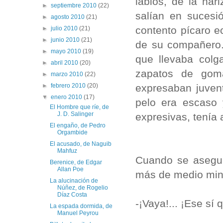
labios, de la nar
►
septiembre 2010
(22)
salían en sucesi
►
agosto 2010
(21)
contento pícaro 
►
julio 2010
(21)
►
junio 2010
(21)
de su compañero.
►
mayo 2010
(19)
que llevaba col
►
abril 2010
(20)
zapatos de gom
►
marzo 2010
(22)
expresaban juvent
►
febrero 2010
(20)
▼
enero 2010
(17)
pelo era escaso 
El Hombre que ríe, de
J. D. Salinger
expresivas, tenía
El engaño, de Pedro
Orgambide
El acusado, de Naguib
Mahfuz
Cuando se asegur
Berenice, de Edgar
Allan Poe
más de medio minu
La alucinación de
Núñez, de Rogelio
Díaz Costa
-¡Vaya!... ¡Ese sí
La espada dormida, de
Manuel Peyrou