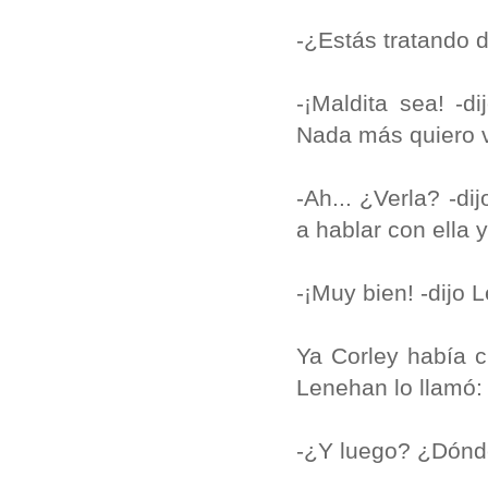
-¿Estás tratando d
-¡Maldita sea! -
Nada más quiero v
-Ah... ¿Verla? -d
a hablar con ella 
-¡Muy bien! -dijo
Ya Corley había 
Lenehan lo llamó
-¿Y luego? ¿Dón