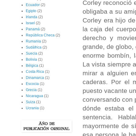
Corley reconoció 
Ecuador
(2)
obligaba a su amig
Egipto
(2)
Irlanda
(2)
Corley era hijo d
Israel
(2)
la caja del cuer
Panamá
(2)
República Checa
(2)
derecho y movie
Rumania
(2)
grande, de globo,
Sudáfrica
(2)
Suecia
(2)
enorme bombín, l
Bolivia
(1)
La vista siempre a
Bélgica
(1)
mirar a alguien e
Costa Rica
(1)
Dinamarca
(1)
caderas. Por el 
Escocia
(1)
puesto vacante un
Grecia
(1)
Nicaragua
(1)
conversando con p
Suiza
(1)
dónde estaba el
Ucrania
(1)
sentencia. Hab
mayormente de sí
esa persona le ha