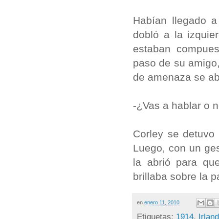
Habían llegado a
dobló a la izquie
estaban compues
paso de su amigo,
de amenaza se ab
-¿Vas a hablar o n
Corley se detuvo 
Luego, con un ges
la abrió para qu
brillaba sobre la 
en
enero 11, 2010
Etiquetas:
1914
,
Irlan