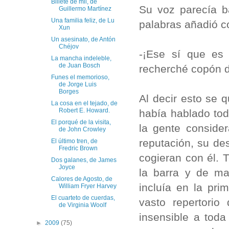
Billete de mil, de
Su voz parecía ba
Guillermo Martínez
Una familia feliz, de Lu
palabras añadió 
Xun
Un asesinato, de Antón
Chéjov
-¡Ese sí que es 
La mancha indeleble,
de Juan Bosch
recherché copón d
Funes el memorioso,
de Jorge Luis
Borges
Al decir esto se 
La cosa en el tejado, de
Robert E. Howard.
había hablado tod
El porqué de la visita,
la gente conside
de John Crowley
reputación, su de
El último tren, de
Fredric Brown
cogieran con él. 
Dos galanes, de James
Joyce
la barra y de ma
Calores de Agosto, de
incluía en la pr
William Fryer Harvey
El cuarteto de cuerdas,
vasto repertorio
de Virginia Woolf
insensible a tod
►
2009
(75)