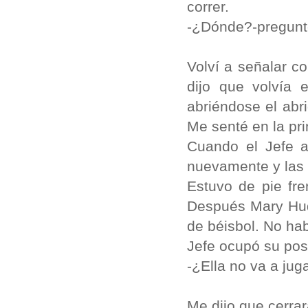
correr.
-¿Dónde?-pregun
Volví a señalar c
dijo que volvía 
abriéndose el abr
Me senté en la pr
Cuando el Jefe 
nuevamente y las
Estuvo de pie fre
Después Mary Hud
de béisbol. No ha
Jefe ocupó su posi
-¿Ella no va a juga
Me dijo que cerra