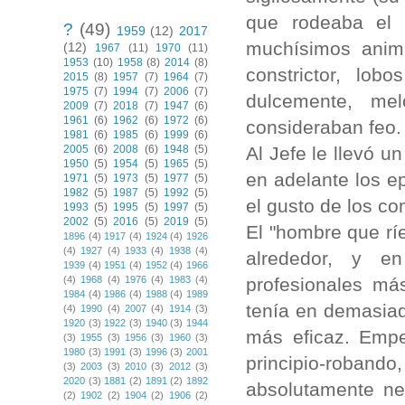
que rodeaba el 
?
(49)
1959
(12)
2017
muchísimos anima
(12)
1967
(11)
1970
(11)
1953
(10)
1958
(8)
2014
(8)
constrictor, lo
2015
(8)
1957
(7)
1964
(7)
1975
(7)
1994
(7)
2006
(7)
dulcemente, me
2009
(7)
2018
(7)
1947
(6)
1961
(6)
1962
(6)
1972
(6)
consideraban feo
1981
(6)
1985
(6)
1999
(6)
Al Jefe le llevó u
2005
(6)
2008
(6)
1948
(5)
1950
(5)
1954
(5)
1965
(5)
en adelante los e
1971
(5)
1973
(5)
1977
(5)
1982
(5)
1987
(5)
1992
(5)
el gusto de los c
1993
(5)
1995
(5)
1997
(5)
2002
(5)
2016
(5)
2019
(5)
El "hombre que rí
1896
(4)
1917
(4)
1924
(4)
1926
(4)
1927
(4)
1933
(4)
1938
(4)
alrededor, y e
1939
(4)
1951
(4)
1952
(4)
1966
profesionales má
(4)
1968
(4)
1976
(4)
1983
(4)
1984
(4)
1986
(4)
1988
(4)
1989
tenía en demasiad
(4)
1990
(4)
2007
(4)
1914
(3)
1920
(3)
1922
(3)
1940
(3)
1944
más eficaz. Empe
(3)
1955
(3)
1956
(3)
1960
(3)
1980
(3)
1991
(3)
1996
(3)
2001
principio-roba
(3)
2003
(3)
2010
(3)
2012
(3)
2020
(3)
1881
(2)
1891
(2)
1892
absolutamente ne
(2)
1902
(2)
1904
(2)
1906
(2)