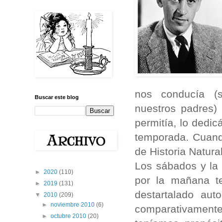
nos conducía (
Buscar este blog
nuestros padres) 
permitía, lo dedic
temporada. Cuando
de Historia Natura
Los sábados y la 
►
2020
(110)
por la mañana t
►
2019
(131)
destartalado au
▼
2010
(209)
►
noviembre 2010
(6)
comparativamente
►
octubre 2010
(20)