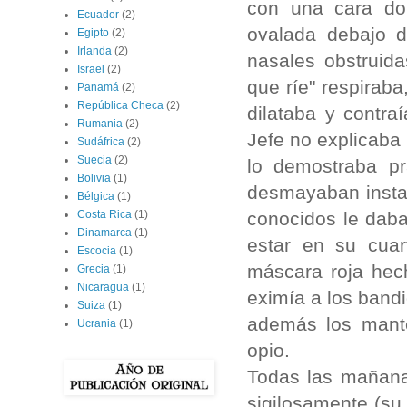
con una cara do
Ecuador
(2)
ovalada debajo d
Egipto
(2)
Irlanda
(2)
nasales obstruid
Israel
(2)
que ríe" respiraba
Panamá
(2)
República Checa
(2)
dilataba y contra
Rumania
(2)
Jefe no explicaba 
Sudáfrica
(2)
Suecia
(2)
lo demostraba pr
Bolivia
(1)
desmayaban instan
Bélgica
(1)
conocidos le daba
Costa Rica
(1)
Dinamarca
(1)
estar en su cuar
Escocia
(1)
máscara roja hec
Grecia
(1)
Nicaragua
(1)
eximía a los bandi
Suiza
(1)
además los mant
Ucrania
(1)
opio.
Todas las mañana
sigilosamente (su