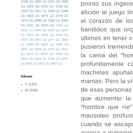
1908
(2)
1909
(2)
1921
(2)
1925
pronto sus ingeni
(2)
1928
(2)
1931
(2)
1932
(2)
afición al juego 
1935
(2)
1941
(2)
1945
(2)
1946
(2)
1969
(2)
1974
(2)
1978
(2)
el corazón de lo
1979
(2)
1998
(2)
2000
(2)
2004
(2)
2011
(2)
2013
(2)
1352
(1)
bandidos que ori
1831
(1)
1835
(1)
1837
(1)
1842
(1)
1843
(1)
1844
(1)
1869
(1)
últimos en tener 
1874
(1)
1875
(1)
1877
(1)
1882
(1)
1886
(1)
1890
(1)
1895
(1)
pusieron tremend
1901
(1)
1903
(1)
1910
(1)
1911
la cama del "hom
(1)
1912
(1)
1915
(1)
1919
(1)
1923
(1)
1929
(1)
1930
(1)
1934
profundamente c
(1)
1936
(1)
1942
(1)
1963
(1)
machetes apuñal
Género
mantas. Pero la ví
F
(124)
de esas personas
M
(399)
que aumentar la
"hombre que ríe"
mausoleo profun
cuando se escapa
avenía a matarlos