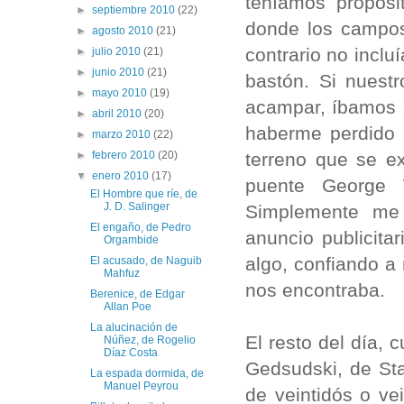
teníamos propósi
►
septiembre 2010
(22)
donde los campos
►
agosto 2010
(21)
contrario no inclu
►
julio 2010
(21)
►
junio 2010
(21)
bastón. Si nuest
►
mayo 2010
(19)
acampar, íbamos 
►
abril 2010
(20)
haberme perdido 
►
marzo 2010
(22)
terreno que se ex
►
febrero 2010
(20)
▼
enero 2010
(17)
puente George 
El Hombre que ríe, de
J. D. Salinger
Simplemente me
El engaño, de Pedro
anuncio publicita
Orgambide
algo, confiando a
El acusado, de Naguib
Mahfuz
nos encontraba.
Berenice, de Edgar
Allan Poe
La alucinación de
El resto del día,
Núñez, de Rogelio
Díaz Costa
Gedsudski, de Sta
La espada dormida, de
Manuel Peyrou
de veintidós o ve