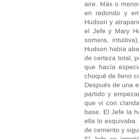
aire. Más o menos 
en redondo y em
Hudson y atrapand
el Jefe y Mary H
somera, intuitiv
Hudson había aba
de certeza total, 
que hacía especi
choqué de lleno c
Después de una en
partido y empeza
que vi con clarid
base. El Jefe la 
ella lo esquivaba
de cemento y sigu
El Jefe no intent