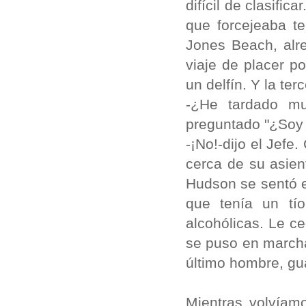
difícil de clasifi
que forcejeaba te
Jones Beach, alr
viaje de placer p
un delfín. Y la te
-¿He tardado mu
preguntado "¿Soy
-¡No!-dijo el Jef
cerca de su asien
Hudson se sentó e
que tenía un tí
alcohólicas. Le c
se puso en marcha
último hombre, gu
Mientras volvíam