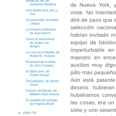
Billete de mil, de
de Nueva York, 
Guillermo Martínez
Una familia feliz, de Lu
vista. No intenta
Xun
diré de paso que 
Un asesinato, de Antón
Chéjov
selección nacion
La mancha indeleble,
de Juan Bosch
habían invitado m
Funes el memorioso,
equipo de béisbo
de Jorge Luis
Borges
imperturbable en
La cosa en el tejado, de
Robert E. Howard.
maestro en ence
El porqué de la visita,
auxilios muy dig
de John Crowley
pillo más pequeño
El último tren, de
Fredric Brown
Aún está patente
Dos galanes, de James
Joyce
deseos hubieran
Calores de Agosto, de
hubiéramos conve
William Fryer Harvey
El cuarteto de cuerdas,
las cosas, era un 
de Virginia Woolf
siete y uno sesen
►
2009
(75)