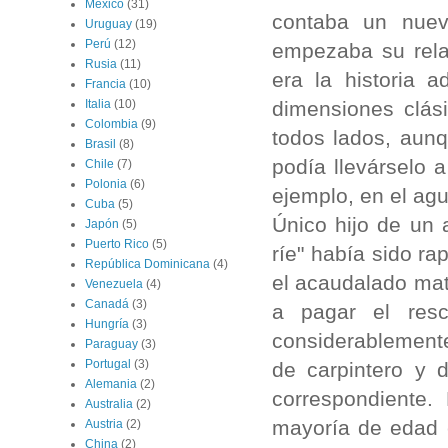
México
(31)
contaba un nuev
Uruguay
(19)
Perú
(12)
empezaba su relat
Rusia
(11)
era la historia
Francia
(10)
dimensiones clás
Italia
(10)
Colombia
(9)
todos lados, aunq
Brasil
(8)
podía llevárselo 
Chile
(7)
Polonia
(6)
ejemplo, en el ag
Cuba
(5)
Único hijo de un
Japón
(5)
Puerto Rico
(5)
ríe" había sido r
República Dominicana
(4)
el acaudalado mat
Venezuela
(4)
Canadá
(3)
a pagar el resc
Hungría
(3)
considerablemente
Paraguay
(3)
Portugal
(3)
de carpintero y 
Alemania
(2)
correspondiente.
Australia
(2)
mayoría de edad 
Austria
(2)
China
(2)