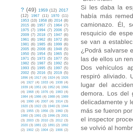
Si les daba la es
?
(49)
1959
(12)
2017
había más remedi
(12)
1967
(11)
1970
(11)
1953
(10)
1958
(8)
2014
(8)
camionazo. Él, 
2015
(8)
1957
(7)
1964
(7)
1975
(7)
1994
(7)
2006
(7)
resquicio de espe
2009
(7)
2018
(7)
1947
(6)
1961
(6)
1962
(6)
1972
(6)
se van a establec
1981
(6)
1985
(6)
1999
(6)
¿Podrá salvarse 
2005
(6)
2008
(6)
1948
(5)
1950
(5)
1954
(5)
1965
(5)
las de ellos un re
1971
(5)
1973
(5)
1977
(5)
1982
(5)
1987
(5)
1992
(5)
Dos vehículos ap
1993
(5)
1995
(5)
1997
(5)
2002
(5)
2016
(5)
2019
(5)
respiró aliviado.
1896
(4)
1917
(4)
1924
(4)
1926
(4)
1927
(4)
1933
(4)
1938
(4)
lugar del accide
1939
(4)
1951
(4)
1952
(4)
1966
demora. Los del g
(4)
1968
(4)
1976
(4)
1983
(4)
1984
(4)
1986
(4)
1988
(4)
1989
delicadamente y l
(4)
1990
(4)
2007
(4)
1914
(3)
1920
(3)
1922
(3)
1940
(3)
1944
más se fueron por 
(3)
1955
(3)
1956
(3)
1960
(3)
1980
(3)
1991
(3)
1996
(3)
2001
el inspector proce
(3)
2003
(3)
2010
(3)
2012
(3)
2020
(3)
1881
(2)
1891
(2)
1892
se volvió al hombr
(2)
1902
(2)
1904
(2)
1906
(2)