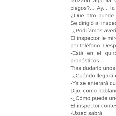
lanzado aquella 
ciegos?... Ay... 
¿Qué otro puede 
Se dirigió al inspe
-¿Podríamos averi
El inspector le m
por teléfono. Desp
-Está en el quir
pronósticos...
Tras dudarlo uno
-¿Cuándo llegará e
-Ya se enterará cu
Dijo, como hablan
-¿Cómo puede uno 
El inspector conte
-Usted sabrá.