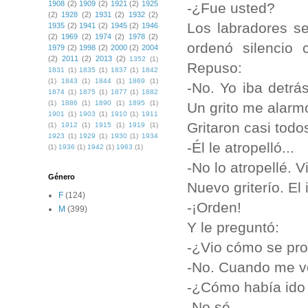
1908
(2)
1909
(2)
1921
(2)
1925
-¿Fue usted?
(2)
1928
(2)
1931
(2)
1932
(2)
Los labradores se
1935
(2)
1941
(2)
1945
(2)
1946
(2)
1969
(2)
1974
(2)
1978
(2)
ordenó silencio
1979
(2)
1998
(2)
2000
(2)
2004
(2)
2011
(2)
2013
(2)
1352
(1)
Repuso:
1831
(1)
1835
(1)
1837
(1)
1842
(1)
1843
(1)
1844
(1)
1869
(1)
-No. Yo iba detrá
1874
(1)
1875
(1)
1877
(1)
1882
(1)
1886
(1)
1890
(1)
1895
(1)
Un grito me alarmó
1901
(1)
1903
(1)
1910
(1)
1911
Gritaron casi todo
(1)
1912
(1)
1915
(1)
1919
(1)
1923
(1)
1929
(1)
1930
(1)
1934
-Él le atropelló...
(1)
1936
(1)
1942
(1)
1963
(1)
-No lo atropellé. 
Género
Nuevo griterío. El 
F
(124)
-¡Orden!
M
(399)
Y le preguntó:
-¿Vio cómo se prod
-No. Cuando me vol
-¿Cómo había ido 
-No sé.