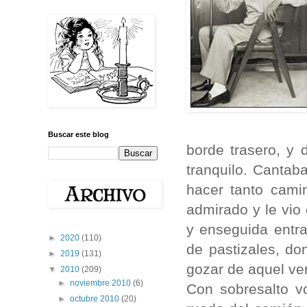
Buscar este blog
borde trasero, y
tranquilo. Canta
hacer tanto cami
admirado y le vio
y enseguida entr
►
2020
(110)
de pastizales, d
►
2019
(131)
gozar de aquel ver
▼
2010
(209)
►
noviembre 2010
(6)
Con sobresalto v
►
octubre 2010
(20)