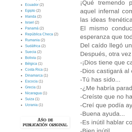
¡Qué tremendo p
Ecuador
(2)
aquel infernal co
Egipto
(2)
Irlanda
(2)
las ideas frenét
Israel
(2)
El mismo conduc
Panamá
(2)
República Checa
(2)
esperanza que todo
Rumania
(2)
Del caído llegó u
Sudáfrica
(2)
Suecia
(2)
Después, otra vez 
Bolivia
(1)
-¡Dios tiene que ca
Bélgica
(1)
-Dios castigará al 
Costa Rica
(1)
Dinamarca
(1)
-Tú has sido...
Escocia
(1)
-¿Me habría parad
Grecia
(1)
Nicaragua
(1)
-Creíste que no ha
Suiza
(1)
-Creí que podía ay
Ucrania
(1)
-Buena ayuda...
-Es inútil hablar c
-Bien inútil.