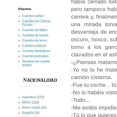
había cerrado to
pero tampoco habí
Etiquetas
carrera y, finalme
Cuentos cortos
Cuentos de Ciencia
una mirada torva
Ficción
Cuentos de fútbol
desventaja de enc
Cuentos de humor
oscuro, hosco, su
Cuentos de terror
torno a los garr
Cuentos eróticos
Cuentos fantásticos
clavados en el asf
Cuentos policiales
-¿Piensas matarn
Semana del cuento
erótico
-Yo no lo he mata
camión cisterna.
-Fue tu coche... tú.
-No lo habéis visto
Argentina
(153)
-Todo...
EEUU
(118)
-Me estáis impidie
Reino Unido
(42)
España
(34)
-Tú lo que quieres 