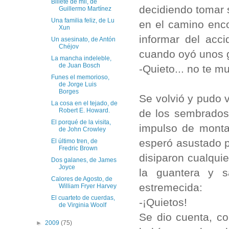
Billete de mil, de
decidiendo tomar s
Guillermo Martínez
Una familia feliz, de Lu
en el camino enco
Xun
informar del acc
Un asesinato, de Antón
Chéjov
cuando oyó unos g
La mancha indeleble,
de Juan Bosch
-Quieto... no te m
Funes el memorioso,
de Jorge Luis
Borges
Se volvió y pudo 
La cosa en el tejado, de
Robert E. Howard.
de los sembrados.
El porqué de la visita,
impulso de monta
de John Crowley
esperó asustado po
El último tren, de
Fredric Brown
disiparon cualqui
Dos galanes, de James
Joyce
la guantera y s
Calores de Agosto, de
estremecida:
William Fryer Harvey
El cuarteto de cuerdas,
-¡Quietos!
de Virginia Woolf
Se dio cuenta, co
►
2009
(75)