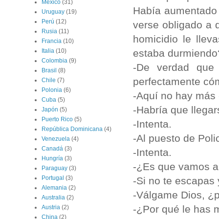
México
(31)
Había aumentado 
Uruguay
(19)
Perú
(12)
verse obligado a 
Rusia
(11)
homicidio le llev
Francia
(10)
estaba durmiendo
Italia
(10)
Colombia
(9)
-De verdad que 
Brasil
(8)
perfectamente cóm
Chile
(7)
Polonia
(6)
-Aquí no hay más c
Cuba
(5)
-Habría que llegar
Japón
(5)
Puerto Rico
(5)
-Intenta.
República Dominicana
(4)
-Al puesto de Polic
Venezuela
(4)
Canadá
(3)
-Intenta.
Hungría
(3)
-¿Es que vamos a 
Paraguay
(3)
Portugal
(3)
-Si no te escapas 
Alemania
(2)
-Válgame Dios, ¿p
Australia
(2)
-¿Por qué le has
Austria
(2)
China
(2)