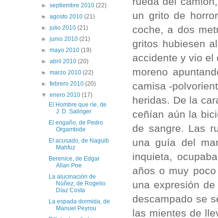
rueda del camión, 
►
septiembre 2010
(22)
un grito de horro
►
agosto 2010
(21)
coche, a dos metr
►
julio 2010
(21)
►
junio 2010
(21)
gritos hubiesen a
►
mayo 2010
(19)
accidente y vio el
►
abril 2010
(20)
moreno apuntand
►
marzo 2010
(22)
camisa -polvorient
►
febrero 2010
(20)
▼
enero 2010
(17)
heridas. De la car
El Hombre que ríe, de
J. D. Salinger
ceñían aún la bici
El engaño, de Pedro
de sangre. Las ru
Orgambide
una guía del mani
El acusado, de Naguib
Mahfuz
inquieta, ocupab
Berenice, de Edgar
Allan Poe
años o muy poco m
La alucinación de
una expresión de
Núñez, de Rogelio
Díaz Costa
descampado se sen
La espada dormida, de
Manuel Peyrou
las mientes de lle