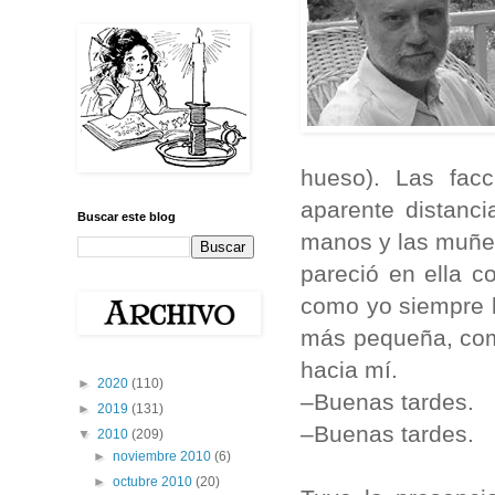
hueso). Las facc
aparente distanc
Buscar este blog
manos y las muñeca
pareció en ella 
como yo siempre l
más pequeña, como
hacia mí.
►
2020
(110)
–Buenas tardes.
►
2019
(131)
–Buenas tardes.
▼
2010
(209)
►
noviembre 2010
(6)
►
octubre 2010
(20)