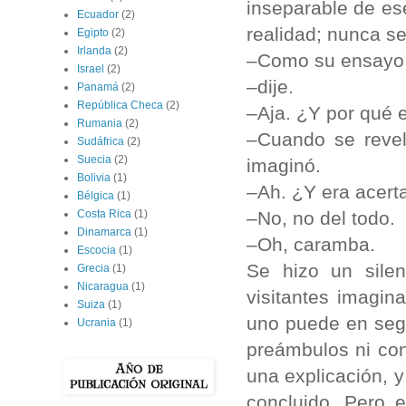
inseparable de es
Ecuador
(2)
realidad; nunca se
Egipto
(2)
Irlanda
(2)
–Como su ensayo 
Israel
(2)
–dije.
Panamá
(2)
República Checa
(2)
–Aja. ¿Y por qué 
Rumania
(2)
–Cuando se revela
Sudáfrica
(2)
Suecia
(2)
imaginó.
Bolivia
(1)
–Ah. ¿Y era acert
Bélgica
(1)
–No, no del todo.
Costa Rica
(1)
Dinamarca
(1)
–Oh, caramba.
Escocia
(1)
Se hizo un silenc
Grecia
(1)
Nicaragua
(1)
visitantes imagin
Suiza
(1)
uno puede en segu
Ucrania
(1)
preámbulos ni con
una explicación, y
concluido. Pero 