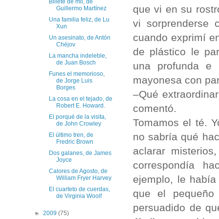
Billete de mil, de
que vi en su rost
Guillermo Martínez
Una familia feliz, de Lu
vi sorprenderse 
Xun
cuando exprimí en
Un asesinato, de Antón
Chéjov
de plástico le p
La mancha indeleble,
de Juan Bosch
una profunda e i
Funes el memorioso,
mayonesa con pan
de Jorge Luis
Borges
–Qué extraordinar
La cosa en el tejado, de
Robert E. Howard.
comentó.
El porqué de la visita,
Tomamos el té. Yo 
de John Crowley
no sabría qué hac
El último tren, de
Fredric Brown
aclarar misterio
Dos galanes, de James
Joyce
correspondía hac
Calores de Agosto, de
ejemplo, le habí
William Fryer Harvey
El cuarteto de cuerdas,
que el pequeño 
de Virginia Woolf
persuadido de qu
►
2009
(75)