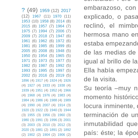
embarazoso, con
?
(49)
1959
(12)
2017
explicado, o pas
(12)
1967
(11)
1970
(11)
1953
(10)
1958
(8)
2014
(8)
reclinó, el mimb
2015
(8)
1957
(7)
1964
(7)
1975
(7)
1994
(7)
2006
(7)
hermosa mano en e
2009
(7)
2018
(7)
1947
(6)
1961
(6)
1962
(6)
1972
(6)
estaba empezando 
1981
(6)
1985
(6)
1999
(6)
de las medias de s
2005
(6)
2008
(6)
1948
(5)
1950
(5)
1954
(5)
1965
(5)
igual al brillo de 
1971
(5)
1973
(5)
1977
(5)
1982
(5)
1987
(5)
1992
(5)
Ella había empez
1993
(5)
1995
(5)
1997
(5)
2002
(5)
2016
(5)
2019
(5)
de la visita.
1896
(4)
1917
(4)
1924
(4)
1926
(4)
1927
(4)
1933
(4)
1938
(4)
Su teoría –muy n
1939
(4)
1951
(4)
1952
(4)
1966
momento histórico
(4)
1968
(4)
1976
(4)
1983
(4)
1984
(4)
1986
(4)
1988
(4)
1989
locura inminente, 
(4)
1990
(4)
2007
(4)
1914
(3)
1920
(3)
1922
(3)
1940
(3)
1944
terminación de u
(3)
1955
(3)
1956
(3)
1960
(3)
1980
(3)
1991
(3)
1996
(3)
2001
inmutabilidad que
(3)
2003
(3)
2010
(3)
2012
(3)
2020
(3)
1881
(2)
1891
(2)
1892
país: éste; la ép
(2)
1902
(2)
1904
(2)
1906
(2)