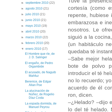
Tuve la presenci
►
septiembre 2010
(22)
cortesía (como e
►
agosto 2010
(21)
repente, hubiese i
►
julio 2010
(21)
►
junio 2010
(21)
embarazosa e inev
►
mayo 2010
(19)
nosotros. Le ofr
►
abril 2010
(20)
siguió a la cocin
►
marzo 2010
(22)
(un habitáculo n
►
febrero 2010
(20)
▼
enero 2010
(17)
quedaba té instan
El Hombre que ríe, de
J. D. Salinger
–Sabe mejor helad
El engaño, de Pedro
bote de polvo p
Orgambide
introducir el té he
El acusado, de Naguib
Mahfuz
no lo recuerdo; y
Berenice, de Edgar
Allan Poe
acuerdo de él co
La alucinación de
ron, dicen.
Núñez, de Rogelio
Díaz Costa
–¿Helado? –dijo e
La espada dormida, de
Manuel Peyrou
lo del té helado.