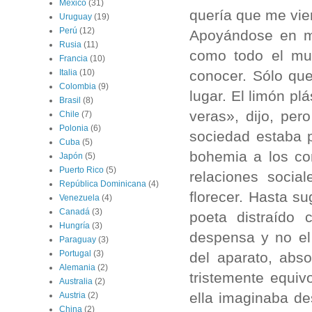
México
(31)
quería que me vie
Uruguay
(19)
Perú
(12)
Apoyándose en mi
Rusia
(11)
como todo el mu
Francia
(10)
conocer. Sólo qu
Italia
(10)
Colombia
(9)
lugar. El limón pl
Brasil
(8)
veras», dijo, per
Chile
(7)
Polonia
(6)
sociedad estaba p
Cuba
(5)
bohemia a los con
Japón
(5)
Puerto Rico
(5)
relaciones socia
República Dominicana
(4)
florecer. Hasta su
Venezuela
(4)
Canadá
(3)
poeta distraído
Hungría
(3)
despensa y no el
Paraguay
(3)
Portugal
(3)
del aparato, abs
Alemania
(2)
tristemente equiv
Australia
(2)
ella imaginaba de
Austria
(2)
China
(2)