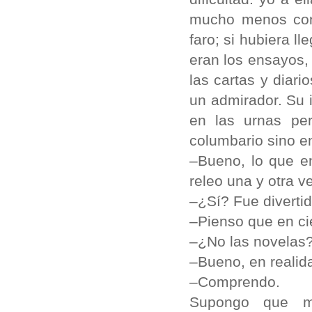
mucho menos cono
faro; si hubiera l
eran los ensayos,
las cartas y diari
un admirador. Su i
en las urnas pe
columbario sino e
–Bueno, lo que e
releo una y otra v
–¿Sí? Fue divertid
–Pienso que en cie
–¿No las novelas
–Bueno, en realid
–Comprendo.
Supongo que me