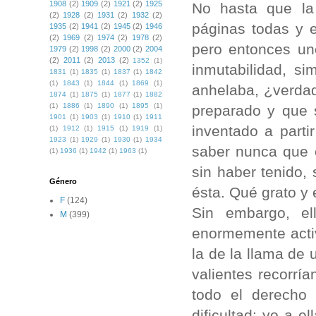
1908
(2)
1909
(2)
1921
(2)
1925
No hasta que la
(2)
1928
(2)
1931
(2)
1932
(2)
páginas todas y 
1935
(2)
1941
(2)
1945
(2)
1946
(2)
1969
(2)
1974
(2)
1978
(2)
pero entonces un
1979
(2)
1998
(2)
2000
(2)
2004
(2)
2011
(2)
2013
(2)
1352
(1)
inmutabilidad, s
1831
(1)
1835
(1)
1837
(1)
1842
(1)
1843
(1)
1844
(1)
1869
(1)
anhelaba, ¿verdad
1874
(1)
1875
(1)
1877
(1)
1882
(1)
1886
(1)
1890
(1)
1895
(1)
preparado y que 
1901
(1)
1903
(1)
1910
(1)
1911
inventado a partir
(1)
1912
(1)
1915
(1)
1919
(1)
1923
(1)
1929
(1)
1930
(1)
1934
saber nunca que 
(1)
1936
(1)
1942
(1)
1963
(1)
sin haber tenido,
Género
ésta. Qué grato y 
F
(124)
Sin embargo, e
M
(399)
enormemente acti
la de la llama de
valientes recorría
todo el derecho 
dificultad: yo a e