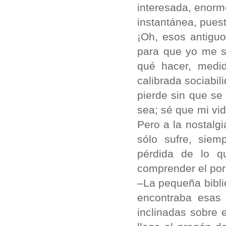
interesada, enor
instantánea, puesta
¡Oh, esos antigu
para que yo me si
qué hacer, medid
calibrada sociabil
pierde sin que se 
sea; sé que mi vi
Pero a la nostalg
sólo sufre, siem
pérdida de lo q
comprender el porq
–La pequeña biblio
encontraba esas 
inclinadas sobre 