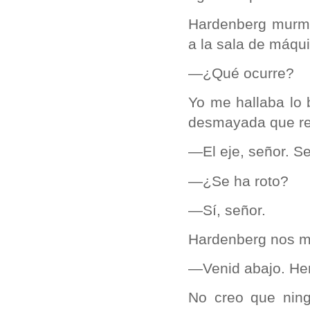
Hardenberg murmur
a la sala de máqu
—¿Qué ocurre?
Yo me hallaba lo 
desmayada que re
—El eje, señor. S
—¿Se ha roto?
—Sí, señor.
Hardenberg nos mi
—Venid abajo. He
No creo que ning