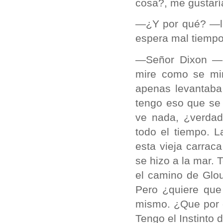
cosa?, me gustaría
—¿Y por qué? —le
espera mal tiemp
—Señor Dixon —
mire como se mi
apenas levantaba
tengo eso que se 
ve nada, ¿verda
todo el tiempo. L
esta vieja carrac
se hizo a la mar. 
el camino de Glo
Pero ¿quiere que
mismo. ¿Que por q
Tengo el Instinto 