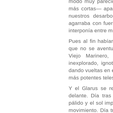
modo muy parecid
más cortas— apart
nuestros desarb
agarraba con fue
interponía entre mí
Pues al fin habí
que no se aventu
Viejo Marinero
inexplorado, ign
dando vueltas en 
más potentes tele
Y el Glarus se r
delante. Día tras
pálido y el sol im
movimiento. Día t