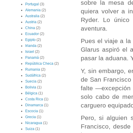
sobre la mesa d
Portugal
(3)
quiera volver a i
Alemania
(2)
Australia
(2)
Ryder. Lo único
Austria
(2)
aventura.
China
(2)
Ecuador
(2)
Pues el viaje a la
Egipto
(2)
Irlanda
(2)
Glarus aspiró el 
Israel
(2)
pasar la aduana. Y
Panamá
(2)
República Checa
(2)
Y, sin embargo, e
Rumania
(2)
Sudáfrica
(2)
de San Francisco 
Suecia
(2)
falte —excepción
Bolivia
(1)
Bélgica
(1)
solo cabo de meno
Costa Rica
(1)
carguero equipado
Dinamarca
(1)
Escocia
(1)
Pero, si alguien
Grecia
(1)
Nicaragua
(1)
Francisco, desde
Suiza
(1)