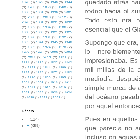
quedado atrás hac
1920
(3)
1922
(3)
1940
(3)
1944
(3)
1955
(3)
1956
(3)
1960
(3)
rodeo hacia el su
1980
(3)
1991
(3)
1996
(3)
2001
(3)
2003
(3)
2010
(3)
2012
(3)
Todo esto era p
2020
(3)
1881
(2)
1891
(2)
1892
(2)
1902
(2)
1904
(2)
1906
(2)
esencial que el Gl
1908
(2)
1909
(2)
1921
(2)
1925
(2)
1928
(2)
1931
(2)
1932
(2)
Supongo que era, 
1935
(2)
1941
(2)
1945
(2)
1946
(2)
1969
(2)
1974
(2)
1978
(2)
lo increíblemen
1979
(2)
1998
(2)
2000
(2)
2004
(2)
2011
(2)
2013
(2)
1352
(1)
impresionaba. Es
1831
(1)
1835
(1)
1837
(1)
1842
(1)
1843
(1)
1844
(1)
1869
(1)
mil millas de la 
1874
(1)
1875
(1)
1877
(1)
1882
mediodía despué
(1)
1886
(1)
1890
(1)
1895
(1)
1901
(1)
1903
(1)
1910
(1)
1911
simple marca de a
(1)
1912
(1)
1915
(1)
1919
(1)
1923
(1)
1929
(1)
1930
(1)
1934
del océano pesaba
(1)
1936
(1)
1942
(1)
1963
(1)
por aquel entonce
Género
Pues en aquellos
F
(124)
M
(399)
que parecía no s
Incluso en aguas