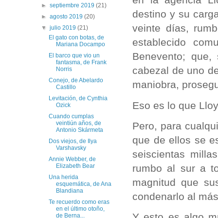
►
septiembre 2019
(21)
destino y su carg
►
agosto 2019
(20)
veinte días, rum
▼
julio 2019
(21)
El gato con botas, de
establecido com
Mariana Docampo
Benevento; que, 
El barco que vio un
fantasma, de Frank
cabezal de uno de
Norris
Conejo, de Abelardo
maniobra, prosegu
Castillo
Levitación, de Cynthia
Eso es lo que Lloy
Ozick
Cuando cumplas
veintiún años, de
Pero, para cualqu
Antonio Skármeta
que de ellos se e
Dos viejos, de Ilya
Varshavsky
seiscientas milla
Annie Webber, de
rumbo al sur a t
Elizabeth Bear
Una herida
magnitud que su
esquemática, de Ana
Blandiana
condenarlo al más
Te recuerdo como eras
en el último otoño,
Y esto es algo m
de Berna...