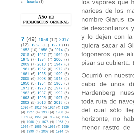
los vapores que h
Ucrania
(1)
narices de los m
nombre Glarus, to
de desconfianza y
y lo dejen con la
?
(49)
1959
(12)
2017
quiera sacar al G
(12)
1967
(11)
1970
(11)
1953
(10)
1958
(8)
2014
(8)
fogoneros que al
2015
(8)
1957
(7)
1964
(7)
1975
(7)
1994
(7)
2006
(7)
pisar su cubierta.
2009
(7)
2018
(7)
1947
(6)
1961
(6)
1962
(6)
1972
(6)
Ocurrió en nuestr
1981
(6)
1985
(6)
1999
(6)
2005
(6)
2008
(6)
1948
(5)
cabo de unos dí
1950
(5)
1954
(5)
1965
(5)
1971
(5)
1973
(5)
1977
(5)
Hardenberg, nues
1982
(5)
1987
(5)
1992
(5)
1993
(5)
1995
(5)
1997
(5)
toda ruta de nav
2002
(5)
2016
(5)
2019
(5)
1896
(4)
1917
(4)
1924
(4)
1926
del cual sólo ll
(4)
1927
(4)
1933
(4)
1938
(4)
horizonte, no ha
1939
(4)
1951
(4)
1952
(4)
1966
(4)
1968
(4)
1976
(4)
1983
(4)
menor rastro de
1984
(4)
1986
(4)
1988
(4)
1989
(4)
1990
(4)
2007
(4)
1914
(3)