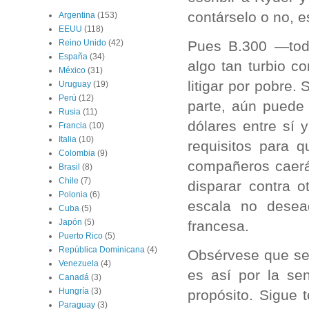
contárselo o no, 
Argentina
(153)
EEUU
(118)
Pues B.300 —tod
Reino Unido
(42)
España
(34)
algo tan turbio 
México
(31)
litigar por pobre.
Uruguay
(19)
Perú
(12)
parte, aún puede 
Rusia
(11)
dólares entre sí 
Francia
(10)
Italia
(10)
requisitos para 
Colombia
(9)
compañeros caerá
Brasil
(8)
Chile
(7)
disparar contra o
Polonia
(6)
escala no desead
Cuba
(5)
Japón
(5)
francesa.
Puerto Rico
(5)
República Dominicana
(4)
Obsérvese que se
Venezuela
(4)
es así por la se
Canadá
(3)
Hungría
(3)
propósito. Sigue 
Paraguay
(3)