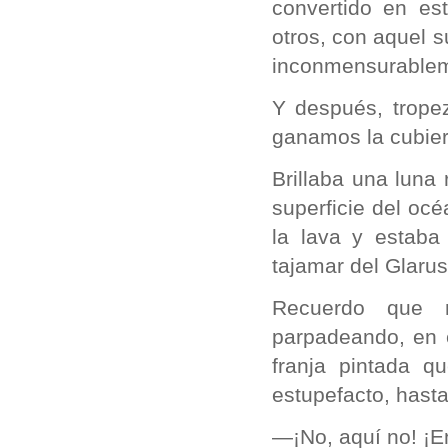
convertido en e
otros, con aquel 
inconmensurablem
Y después, trope
ganamos la cubier
Brillaba una luna
superficie del oc
la lava y estaba
tajamar del Glarus
Recuerdo que 
parpadeando, en e
franja pintada q
estupefacto, hast
—¡No, aquí no! ¡E