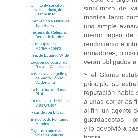
Un intento sencillo y
sinnúmero de va
voluntarioso, de
Elizabeth M...
mentira tanto co
Bienvenido a Marte, de
una simple evasi
Tom Hanks
Los ojos de Celina, de
menor lapso de «
Bernardo Kordon
rendimiento e intui
El anticipador, de
Morley Roberts
armadores, oficia
Tini, de Eduardo Wilde
verán obligados a 
Lección de cocina, de
Rosario Castellanos
Y el Glarus esta
Vida sexual angélica,
de Pedro Gómez
principio su estr
Valderrama
La Pantera, de Sergio
reputación había 
Pitol
a unas correrías f
La enemiga, de Virgilio
Díaz Grullón
al fin, un agente 
Rata, de Jon Bilbao
guardacostas— pro
El negro, de Fernando
Morales
y lo devolvió a ca
Pájaros a punto de
volar, de Patricia
honra.