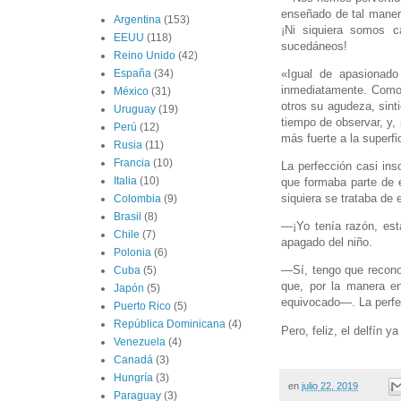
enseñado de tal manera
Argentina
(153)
¡Ni siquiera somos c
EEUU
(118)
sucedáneos!
Reino Unido
(42)
«Igual de apasionado
España
(34)
inmediatamente. Como s
México
(31)
otros su agudeza, sinti
Uruguay
(19)
tiempo de observar, y, 
Perú
(12)
más fuerte a la superfi
Rusia
(11)
Francia
(10)
La perfección casi ins
Italia
(10)
que formaba parte de e
siquiera se trataba de 
Colombia
(9)
Brasil
(8)
—¡Yo tenía razón, está
Chile
(7)
apagado del niño.
Polonia
(6)
—Sí, tengo que recono
Cuba
(5)
que, por la manera e
Japón
(5)
equivocado—. La perf
Puerto Rico
(5)
República Dominicana
(4)
Pero, feliz, el delfín 
Venezuela
(4)
Canadá
(3)
Hungría
(3)
en
julio 22, 2019
Paraguay
(3)