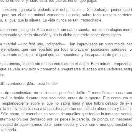
hecho en serie, y, claro está, los padres tienen que pagar.
observó rigurosa la pedante voz del principio—. Sin embargo, pienso que t
para ser el de un animal verdadero. La cola, sobre todo, respeta estricta
a, al igual que la silueta. La vida nunca es tan irreprochable.
ía sentirme halagado. A su manera, sin darse cuenta, me hacen elogios incre
co cansado ya de la situación y sin la dicha que creía haber descubierto.
na mierda! —vociferó uno, indignado—. Han improvisado un buen molde para
jemplares, que han repartido por toda la playa en posiciones naturales. S
 inventario del litoral al igual que las mecedoras y los aparatos de gimnasia.
era único», ironizó sin mucho entusiasmo el delfín. Bien mirado, empezaba 
que se veía envuelto y comenzó a preguntarse si acaso esta verborrea estu
te.
fín verdadero! ¡Mira, está herido!
a de autenticidad, no está mal», pensó el delfín. Y recordó, como una sens
ra él la herida durante unos segundos, antes de la muerte. Fue como una re
 resplandeciente sobre el que no sabía nada y que había cesado de exis
o, la inmovilidad blanca a la que dio paso fue demasiado absorbente y fascin
 Sólo ahora, al escuchar las voces de aquellos que tenían la inmensa ventaj
ntemplación, ser devorado por los peces le parecía, de pronto, un inesperado 
revedad de aquel intenso dolor, conmovedor y vivo, como una oportunidad q
ovecharla.