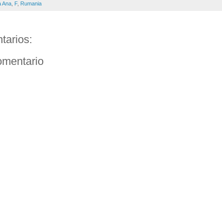
a Ana
,
F
,
Rumania
tarios:
omentario