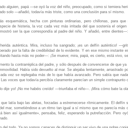
do alguien, papá —se oyó la voz del niño, preocupado, como si temiera herir
eado solo —añadió, todavía más triste, como una conclusión para sí mismo.
s esquemática, hecha con pinturas ordinarias, pero chillonas, para qu
specie de histeria, la voz cada vez más irritada del que sostenía el origen i
ostró ser la que correspondía al padre del niño. Y añadió, entre dientes—:
erida auténtica. Mira, incluso ha sangrado; ¡es un delfín auténtico! —gri
perado por la falta de credibilidad de lo evidente. Y en ese mismo instante es
gritando hasta más no poder—: ¡Se mueve; mira, papá, es cierto, está vivo, 
mento la contrarréplica del padre, y sólo después de convencerse de que ya n
inmovilidad. Había sido devuelto al mar. Se alejaba lentamente, arrastrado p
 cada vez se replegaba más de lo que había avanzado. Pero sabía que nad
. Las voces que todavía percibía claramente parecían un simple contrapunto 
lo dije yo! ¡No me habéis creído! —triunfaba el niño—. ¡Mira cómo bate la ola
 que latía bajo las aletas, forzadas a estremecerse rítmicamente. El delfín s
del mar, sometiéndose a un ritmo tan igual a sí mismo que no parecía más q
tá bien así igualmente», pensaba, feliz, esperando la putrefacción. Pero oyó
gnado.
del todo. Ya no somos capaces de distinguir un ser vivo de una pobre copia