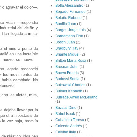
Boffa Alessandro
(1)
 o agravar el dolor—.
Bogado Fernando
(1)
Bolaño Roberto
(1)
e se vean —respondió
Bonilla Juan
(1)
ndustrial del delfín y
Borges Jorge Luis
(4)
 Han llegado a imitar
Bornemann Elsa
(1)
Bosch Juan
(2)
tó el niño a punto de
Bradbury Ray
(4)
talló en una increíble
Briante Miguel
(2)
se mueve, se mueve!
Britton María Rosa
(1)
Brosnan John
(1)
o llegaría, reconoció
Brown Fredric
(3)
or los movimientos de
Budassi Sonia
(1)
a había cambiado. No
Bukowski Charles
(1)
ofensivo.
Bulmer Kenneth
(1)
 con las aletas, mira,
Burrage Alfred McLelland
(1)
Buzzati Dino
(1)
e dejaba llevar por la
Bábel Isaak
(1)
ue otra hipóstasis de
Caballero Teresa
(1)
 la voz baja, todavía
Caicedo Andrés
(1)
Calvino Italo
(1)
 de plástico. Nos han