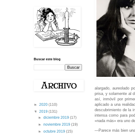
Buscar este blog
alargado, aureolado p
prisa, y solamente al 
así, inmóvil por prim
aplicado a una realida
►
2020
(110)
descubrimiento de la i
▼
2019
(131)
intensa como para pode
►
diciembre 2019
(17)
«nada más» era uno de
►
noviembre 2019
(19)
—Parece más bien una
►
octubre 2019
(15)