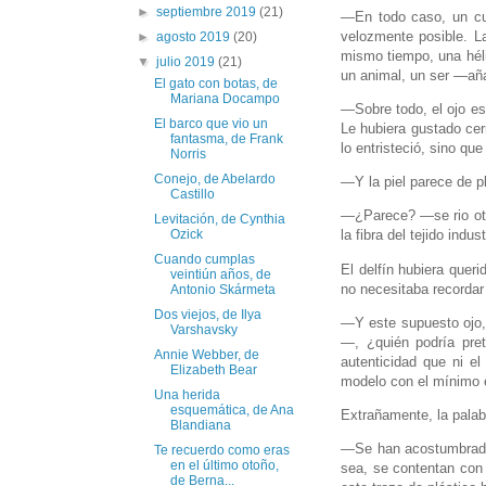
►
septiembre 2019
(21)
—En todo caso, un cu
velozmente posible. La
►
agosto 2019
(20)
mismo tiempo, una hélic
▼
julio 2019
(21)
un animal, un ser —aña
El gato con botas, de
Mariana Docampo
—Sobre todo, el ojo es 
El barco que vio un
Le hubiera gustado cer
fantasma, de Frank
lo entristeció, sino que
Norris
Conejo, de Abelardo
—Y la piel parece de p
Castillo
—¿Parece? —se rio otro
Levitación, de Cynthia
Ozick
la fibra del tejido indus
Cuando cumplas
El delfín hubiera queri
veintiún años, de
no necesitaba recordar
Antonio Skármeta
Dos viejos, de Ilya
—Y este supuesto ojo,
Varshavsky
—, ¿quién podría pret
Annie Webber, de
autenticidad que ni e
Elizabeth Bear
modelo con el mínimo e
Una herida
esquemática, de Ana
Extrañamente, la palab
Blandiana
—Se han acostumbrado a
Te recuerdo como eras
en el último otoño,
sea, se contentan con
de Berna...