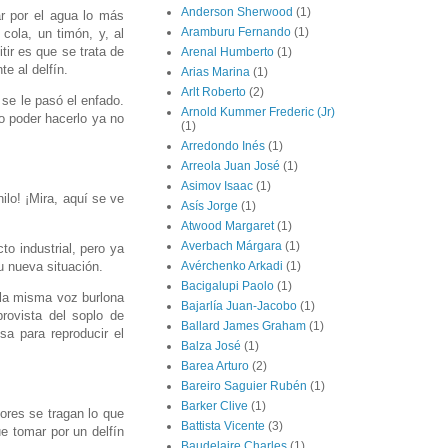
Anderson Sherwood
(1)
r por el agua lo más
Aramburu Fernando
(1)
cola, un timón, y, al
tir es que se trata de
Arenal Humberto
(1)
e al delfín.
Arias Marina
(1)
Arlt Roberto
(2)
 se le pasó el enfado.
Arnold Kummer Frederic (Jr)
o poder hacerlo ya no
(1)
Arredondo Inés
(1)
Arreola Juan José
(1)
Asimov Isaac
(1)
ilo! ¡Mira, aquí se ve
Asís Jorge
(1)
Atwood Margaret
(1)
Averbach Márgara
(1)
to industrial, pero ya
u nueva situación.
Avérchenko Arkadi
(1)
Bacigalupi Paolo
(1)
 la misma voz burlona
Bajarlía Juan-Jacobo
(1)
rovista del soplo de
Ballard James Graham
(1)
sa para reproducir el
Balza José
(1)
Barea Arturo
(2)
Bareiro Saguier Rubén
(1)
Barker Clive
(1)
ores se tragan lo que
Battista Vicente
(3)
e tomar por un delfín
Baudelaire Charles
(1)