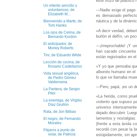
este trozo de plástico 
Un intento sencillo y
—Nadie exige el pago —
voluntarioso, de
Elizabeth M...
es demasiado perfecto 
náutica y de la dinámic
Bienvenido a Marte, de
Tom Hanks
«A decir verdad, deber
Los ojos de Celina, de
burlón el delfín, un po
Bernardo Kordon
El anticipador, de
—¡Irreprochable! ¡Y u
Morley Roberts
han sacado cincuenta e
Tini, de Eduardo Wilde
están registrados en el
Lección de cocina, de
«Y yo que pensaba que 
Rosario Castellanos
alboroto humano en el 
Vida sexual angélica,
lo que se llamaba muer
de Pedro Gómez
Valderrama
—Pero, papá, ¡es un del
La Pantera, de Sergio
Pitol
«La herida, como prueb
La enemiga, de Virgilio
violento que supuso pa
Díaz Grullón
universo intensamente
Rata, de Jon Bilbao
dejado descubrir. Lueg
lamentos y nostalgias.
El negro, de Fernando
Morales
(frente a esta ávida co
recordó con pesar la b
Pájaros a punto de
volar, de Patricia
estúpidamente, sin apr