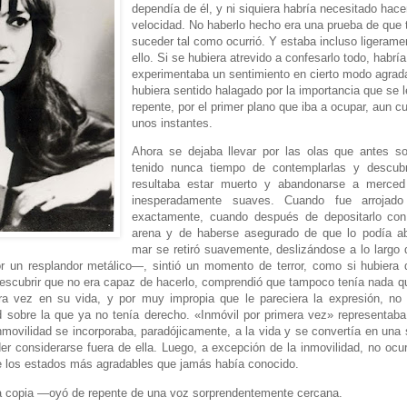
dependía de él, y ni siquiera habría necesitado hace
velocidad. No haberlo hecho era una prueba de que 
suceder tal como ocurrió. Y estaba incluso ligeram
ello. Si se hubiera atrevido a confesarlo todo, habrí
experimentaba un sentimiento en cierto modo agrad
hubiera sentido halagado por la importancia que se 
repente, por el primer plano que iba a ocupar, aun c
unos instantes.
Ahora se dejaba llevar por las olas que antes so
tenido nunca tiempo de contemplarlas y descubr
resultaba estar muerto y abandonarse a merce
inesperadamente suaves. Cuando fue arrojad
exactamente, cuando después de depositarlo con
arena y de haberse asegurado de que lo podía aba
mar se retiró suavemente, deslizándose a lo largo 
or un resplandor metálico—, sintió un momento de terror, como si hubiera 
descubrir que no era capaz de hacerlo, comprendió que tampoco tenía nada 
era vez en su vida, y por muy impropia que le pareciera la expresión, no
d sobre la que ya no tenía derecho. «Inmóvil por primera vez» representaba 
nmovilidad se incorporaba, paradójicamente, a la vida y se convertía en un
r considerarse fuera de ella. Luego, a excepción de la inmovilidad, no ocu
 los estados más agradables que jamás había conocido.
 copia —oyó de repente de una voz sorprendentemente cercana.