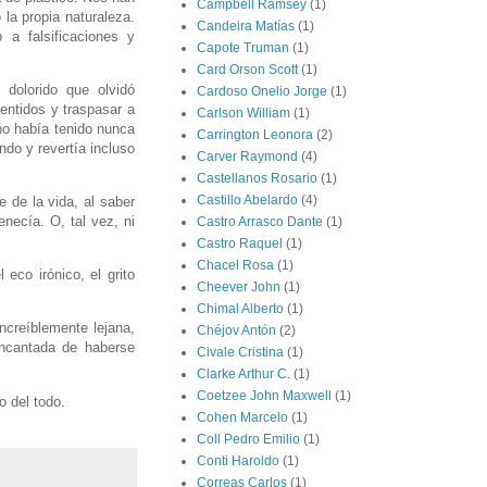
Campbell Ramsey
(1)
la propia naturaleza.
Candeira Matías
(1)
a falsificaciones y
Capote Truman
(1)
Card Orson Scott
(1)
dolorido que olvidó
Cardoso Onelio Jorge
(1)
entidos y traspasar a
Carlson William
(1)
 no había tenido nunca
Carrington Leonora
(2)
ndo y revertía incluso
Carver Raymond
(4)
Castellanos Rosario
(1)
Castillo Abelardo
(4)
e de la vida, al saber
necía. O, tal vez, ni
Castro Arrasco Dante
(1)
Castro Raquel
(1)
Chacel Rosa
(1)
eco irónico, el grito
Cheever John
(1)
Chimal Alberto
(1)
creíblemente lejana,
Chéjov Antón
(2)
encantada de haberse
Civale Cristina
(1)
Clarke Arthur C.
(1)
Coetzee John Maxwell
(1)
o del todo.
Cohen Marcelo
(1)
Coll Pedro Emilio
(1)
Conti Haroldo
(1)
Correas Carlos
(1)