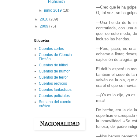
Highsmith
—Creo que le ha golpea
►
junio 2019
(18)
O, tal vez, se ha golp
►
2010
(209)
—Una herida de lo má
►
2009
(75)
contrariada, con una e
que, de este modo, dem
incluso las heridas.
Etiquetas
—Pero, papá, es una h
Cuentos cortos
echarse a llorar, deses
Cuentos de Ciencia
Ficción
explosión de alegría, 
Cuentos de fútbol
El delfín esperó un mo
Cuentos de humor
también el cese de la 
Cuentos de terror
vaivén de la ola, que
Cuentos eróticos
era él el que se movía
Cuentos fantásticos
—¡Ya os lo dije, ya os 
Cuentos policiales
mira!
Semana del cuento
erótico
De hecho, era la ola la
superficie encrespada 
la inmovilidad. «Se es
furiosa, del padre indi
—Nos hemos pervertido 