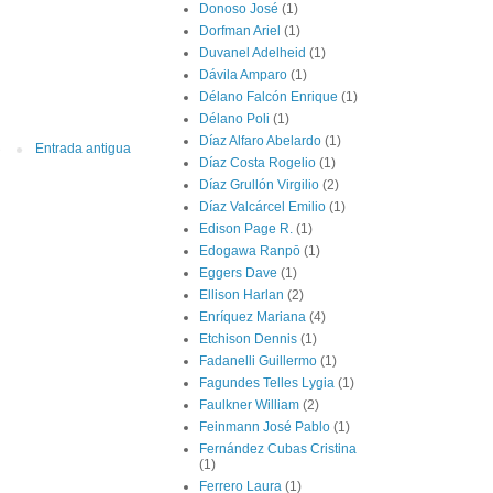
Donoso José
(1)
Dorfman Ariel
(1)
Duvanel Adelheid
(1)
Dávila Amparo
(1)
Délano Falcón Enrique
(1)
Délano Poli
(1)
Díaz Alfaro Abelardo
(1)
Entrada antigua
Díaz Costa Rogelio
(1)
Díaz Grullón Virgilio
(2)
Díaz Valcárcel Emilio
(1)
Edison Page R.
(1)
Edogawa Ranpō
(1)
Eggers Dave
(1)
Ellison Harlan
(2)
Enríquez Mariana
(4)
Etchison Dennis
(1)
Fadanelli Guillermo
(1)
Fagundes Telles Lygia
(1)
Faulkner William
(2)
Feinmann José Pablo
(1)
Fernández Cubas Cristina
(1)
Ferrero Laura
(1)