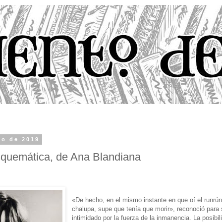
io de 2019
squemática, de Ana Blandiana
«De hecho, en el mismo instante en que oí el runrún 
chalupa, supe que tenía que morir», reconoció para sí
intimidado por la fuerza de la inmanencia. La posibil