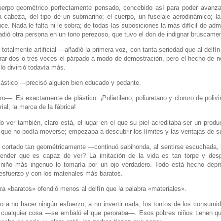
erpo geométrico perfectamente pensado, concebido así para poder avanza
 cabeza, del tipo de un submarino; el cuerpo, un fuselaje aerodinámico; la 
e. Nada le falta ni le sobra; de todas las suposiciones la más difícil de admi
dió otra persona en un tono perezoso, que tuvo el don de indignar bruscament
totalmente artificial —añadió la primera voz, con tanta seriedad que al delfín
rar dos o tres veces el párpado a modo de demostración, pero el hecho de n
 lo divirtió todavía más.
lástico —precisó alguien bien educado y pedante.
—. Es exactamente de plástico. ¡Polietileno, poliuretano y cloruro de polivin
trial, la marca de la fábrica!
do ver también, claro está, el lugar en el que su piel acreditaba ser un produc
 que no podía moverse; empezaba a descubrir los límites y las ventajas de s
 cortado tan geométricamente —continuó sabihonda, al sentirse escuchada,
ender que es capaz de ver? La imitación de la vida es tan torpe y desp
l niño más ingenuo lo tomaría por un ojo verdadero. Todo está hecho depri
sfuerzo y con los materiales más baratos.
ra «baratos» ofendió menos al delfín que la palabra «materiales».
 no hacer ningún esfuerzo, a no invertir nada, los tontos de los consumid
 cualquier cosa —se embaló el que peroraba—. Esos pobres niños tienen qu