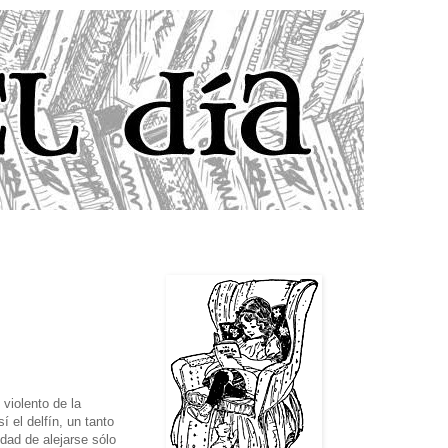
violento de la
 el delfín, un tanto
idad de alejarse sólo