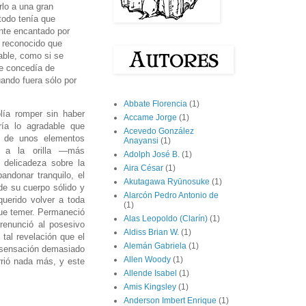
rlo a una gran
todo tenía que
ente encantado por
a reconocido que
able, como si se
le concedía de
uando fuera sólo por
Abbate Florencia
(1)
lía romper sin haber
Accame Jorge
(1)
ía lo agradable que
Acevedo González
d de unos elementos
Anayansi
(1)
o a la orilla —más
Adolph José B.
(1)
 delicadeza sobre la
Aira César
(1)
ndonar tranquilo, el
Akutagawa Ryūnosuke
(1)
de su cuerpo sólido y
Alarcón Pedro Antonio de
querido volver a toda
(1)
que temer. Permaneció
Alas Leopoldo (Clarín)
(1)
 renunció al posesivo
Aldiss Brian W.
(1)
tal revelación que el
Alemán Gabriela
(1)
a sensación demasiado
Allen Woody
(1)
rrió nada más, y este
Allende Isabel
(1)
Amis Kingsley
(1)
Anderson Imbert Enrique
(1)