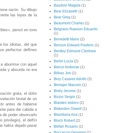
Baudoin Magela
(1)
iene razón. Su dibujo
Bear Elizabeth
(1)
mente las leyes de la
Bear Greg
(1)
Beaumont Charles
(1)
Belgrano Rawson Eduardo
íbles», pensó en tono
(1)
Benedetti Mario
(2)
 los idiotas, del que
Benson Edward Frederic
(1)
us perfectos delfines
Bentley Edmund Clerihew
(1)
Berlin Lucia
(2)
a aburrirse con aquel
Bierce Ambrose
(1)
pida y absurda no era
Bilbao Jon
(1)
Bioy Casares Adolfo
(3)
Birmajer Marcelo
(1)
Bixby Jerome
(1)
ación grata, el dolor
Bizzio Sergio
(1)
velación brutal de un
Blaisten Isidoro
(2)
tir antes de haberse
Blakeston Oswell
(1)
ante para dar cabida a
a de poder observarlo
Blandiana Ana
(1)
privilegio), el delfín
Bloch Robert
(2)
ue había dejado pasar
Bléfari Rosario
(1)
Boccaccio Giovanni
(1)