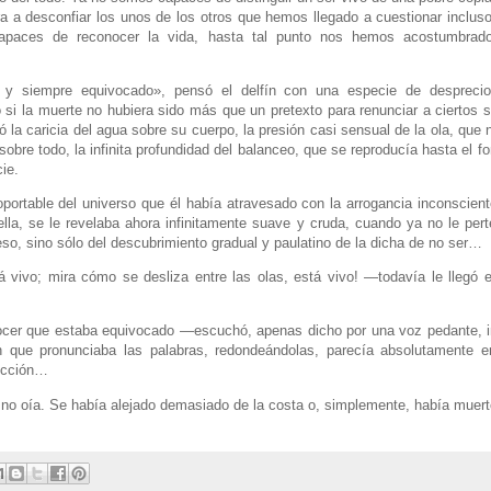
 a desconfiar los unos de los otros que hemos llegado a cuestionar incluso 
apaces de reconocer la vida, hasta tal punto nos hemos acostumbrado 
 y siempre equivocado», pensó el delfín con una especie de desprecio 
i la muerte no hubiera sido más que un pretexto para renunciar a ciertos s
ó la caricia del agua sobre su cuerpo, la presión casi sensual de la ola, que
sobre todo, la infinita profundidad del balanceo, que se reproducía hasta el fo
cie.
oportable del universo que él había atravesado con la arrogancia inconscient
lla, se le revelaba ahora infinitamente suave y cruda, cuando ya no le perte
eso, sino sólo del descubrimiento gradual y paulatino de la dicha de no ser…
 vivo; mira cómo se desliza entre las olas, está vivo! —todavía le llegó el 
cer que estaba equivocado —escuchó, apenas dicho por una voz pedante, in
n que pronunciaba las palabras, redondeándolas, parecía absolutamente 
ección…
ya no oía. Se había alejado demasiado de la costa o, simplemente, había muert