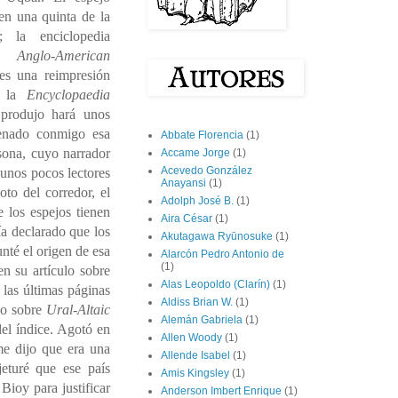
en una quinta de la
 la enciclopedia
he
Anglo-American
s una reimpresión
e la
Encyclopaedia
produjo hará unos
enado conmigo esa
Abbate Florencia
(1)
sona, cuyo narrador
Accame Jorge
(1)
Acevedo González
 unos pocos lectores
Anayansi
(1)
to del corredor, el
Adolph José B.
(1)
 los espejos tienen
Aira César
(1)
a declarado que los
Akutagawa Ryūnosuke
(1)
nté el origen de esa
Alarcón Pedro Antonio de
(1)
en su artículo sobre
Alas Leopoldo (Clarín)
(1)
las últimas páginas
Aldiss Brian W.
(1)
no sobre
Ural-Altaic
Alemán Gabriela
(1)
del índice. Agotó en
Allen Woody
(1)
me dijo que era una
Allende Isabel
(1)
eturé que ese país
Amis Kingsley
(1)
ioy para justificar
Anderson Imbert Enrique
(1)