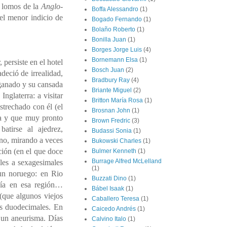
s lomos de la
Anglo-
Boffa Alessandro
(1)
l menor indicio de
Bogado Fernando
(1)
Bolaño Roberto
(1)
Bonilla Juan
(1)
Borges Jorge Luis
(4)
Bornemann Elsa
(1)
persiste en el hotel
Bosch Juan
(2)
deció de irrealidad,
Bradbury Ray
(4)
sganado y su cansada
Briante Miguel
(2)
Inglaterra: a visitar
Britton María Rosa
(1)
strechado con él (el
Brosnan John
(1)
ia y que muy pronto
Brown Fredric
(3)
atirse al ajedrez,
Budassi Sonia
(1)
ano, mirando a veces
Bukowski Charles
(1)
ción (en el que doce
Bulmer Kenneth
(1)
Burrage Alfred McLelland
les a sexagesimales
(1)
 un noruego: en Rio
Buzzati Dino
(1)
ía en esa región…
Bábel Isaak
(1)
que algunos viejos
Caballero Teresa
(1)
es duodecimales. En
Caicedo Andrés
(1)
 un aneurisma. Días
Calvino Italo
(1)