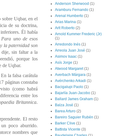
Anderson Sherwood
(1)
Aramburu Fernando
(1)
Arenal Humberto
(1)
o sobre Uqbar, en el
Arias Marina
(1)
cia de su doctrina,
Arlt Roberto
(2)
inferiores. Él había
Arnold Kummer Frederic (Jr)
 Para uno de esos
(1)
Arredondo Inés
(1)
 y la paternidad son
Arreola Juan José
(1)
 dije, sin faltar a la
Asimov Isaac
(1)
rendió, porque los
Asís Jorge
(1)
e de Uqbar.
Atwood Margaret
(1)
Averbach Márgara
(1)
. En la falsa carátula
Avérchenko Arkadi
(1)
917 páginas constaba
Bacigalupi Paolo
(1)
evisto (como habrá
Bajarlía Juan-Jacobo
(1)
iferencia entre los
Ballard James Graham
(1)
opaedia Britannica
.
Balza José
(1)
Barea Arturo
(2)
Bareiro Saguier Rubén
(1)
rprendente. El resto
Barker Clive
(1)
 un poco aburrido.
Battista Vicente
(3)
catorce nombres que
Baudelaire Charles
(1)