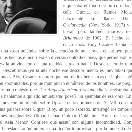
inquietaba el fondo de un corredor 
calle Gaona, en Ramos Mejía;
falazmente se llama T
Cyclopaedía
(New York, 1917) y e
literal, pero también morosa, d
Britannica
de 1902. El hecho se 
cinco años. Bioy Casares había c
una vasta polémica sobre la ejecución de una novela en primera per
a los hechos e incurriera en diversas contradicciones, que permitieran a
s- la adivinación de una realidad atroz o banal. Desde el fondo remo
 Descubrimos (en la alta noche ese descubrimiento es inevitable) que
onces Bioy Casares recordó que uno de los heresiarcas de Uqbar habí
son abominables, porque multiplican el número de los hombres. Le pregu
a y me contestó que
The Anglo-American Cyclopaedia
la registraba, 
e habíamos alquilado amueblada) poseía un ejemplar de esa obra. En 
mos con un artículo sobre Upsala; en las primeras del XLVII, con u
 una palabra sobre Uqbar. Bioy, un poco azorado, interrogó los tomos 
iones imaginables: Ukbar, Ucbar, Ookbar, Oukbahr… Antes de irse, 
del Asia Menor. Confieso que asentí con alguna incomodidad. Conj
heresiarca anónimo eran una ficción improvisada por la modestia de B