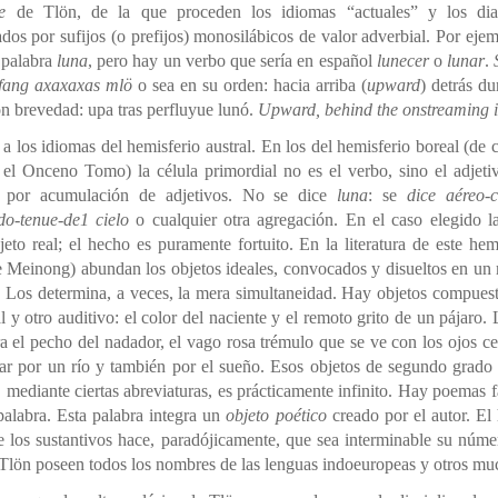
e
de Tlön, de la que proceden los idiomas “actuales” y los dia
ados por sufijos (o prefijos) monosilábicos de valor adverbial. Por eje
 palabra
luna
, pero hay un verbo que sería en español
lunecer
o
lunar
.
 fang axaxaxas mlö
o sea en su orden: hacia arriba (
upward
) detrás du
on brevedad: upa tras perfluyue lunó.
Upward, behind the onstreaming 
e a los idiomas del hemisferio austral. En los del hemisferio boreal (de
el Onceno Tomo) la célula primordial no es el verbo, sino el adjeti
a por acumulación de adjetivos. No se dice
luna
: se
dice aéreo-
do-tenue-de1 cielo
o cualquier otra agregación. En el caso elegido l
eto real; el hecho es puramente fortuito. En la literatura de este he
 Meinong) abundan los objetos ideales, convocados y disueltos en un
. Los determina, a veces, la mera simultaneidad. Hay objetos compuest
l y otro auditivo: el color del naciente y el remoto grito de un pájaro
ra el pecho del nadador, el vago rosa trémulo que se ve con los ojos ce
var por un río y también por el sueño. Esos objetos de segundo grad
o, mediante ciertas abreviaturas, es prácticamente infinito. Hay poema
alabra. Esta palabra integra un
objeto poético
creado por el autor. El
de los sustantivos hace, paradójicamente, que sea interminable su núm
 Tlön poseen todos los nombres de las lenguas indoeuropeas y otros m