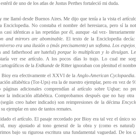
estéril de uno de los atlas de Justus Perthes fortaleció mi duda.
y me llamó desde Buenos Aires. Me dijo que tenía a la vista el artícul
Enciclopedia. No constaba el nombre del heresiarca, pero sí la noti
 casi idénticas a las repetidas por él, aunque -tal vez- literariamente 
on and mirrors are abominable
. El texto de la Enciclopedia decía
:
 universo era una ilusión o (más precisamente) un sofisma. Los espejos
 and fatherhood are hateful)
porque lo multiplican y lo divulgan
. Le
aría ver ese artículo. A los pocos días lo trajo. Lo cual me sorp
cartográficos de la
Erdkunde
de Ritter ignoraban con plenitud el nombr
o Bioy era efectivamente el XXVI de la
Anglo-American Cyclopaedia
cación alfabética (Tor-Ups) era la de nuestro ejemplar, pero en vez de 
o páginas adicionales comprendían al artículo sobre Uqbar; no pr
 por la indicación alfabética. Comprobamos después que no hay otra d
(según creo haber indicado) son reimpresiones de la décima
Encycl
 su ejemplar en uno de tantos remates.
dado el artículo. El pasaje recordado por Bioy era tal vez el único so
mil, muy ajustado al tono general de la obra y (como es natural)
rimos bajo su rigurosa escritura una fundamental vaguedad. De los 