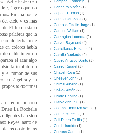
yor. Ashe lo dejó en
Campbell Ramsey
(1)
Candeira Matías
(1)
ado y ligero que no
Capote Truman
(1)
ertius. En una noche
Card Orson Scott
(1)
 del cielo y es más
Cardoso Onelio Jorge
(1)
entí. El libro estaba
Carlson William
(1)
osas palabras que la
Carrington Leonora
(2)
ación de fecha ni de
Carver Raymond
(4)
as en colores había
Castellanos Rosario
(1)
a descubierto en un
Castillo Abelardo
(4)
paraba el azar algo
Castro Arrasco Dante
(1)
istoria total de un
Castro Raquel
(1)
Chacel Rosa
(1)
s y el rumor de sus
Cheever John
(1)
con su álgebra y su
Chimal Alberto
(1)
e propósito doctrinal
Chéjov Antón
(2)
Civale Cristina
(1)
arra, en un artículo
Clarke Arthur C.
(1)
Coetzee John Maxwell
(1)
 y Drieu La Rochelle
Cohen Marcelo
(1)
 diligentes han sido
Coll Pedro Emilio
(1)
onso Reyes, harto de
Conti Haroldo
(1)
 de reconstruir los
Correas Carlos
(1)