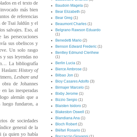
lados en el texto de
Baudoin Magela
(1)
 invocado más bien
Bear Elizabeth
(1)
ntos de referencias
Bear Greg
(1)
s de Tsai Jaldún y el
Beaumont Charles
(1)
os salvajes. Eso, al
Belgrano Rawson Eduardo
(1)
e las persecuciones
Benedetti Mario
(2)
avía sus obeliscos y
Benson Edward Frederic
(1)
eve. Un solo rasgo
Bentley Edmund Clerihew
as y sus leyendas no
(1)
ön… La bibliografía
Berlin Lucia
(2)
Bierce Ambrose
(1)
as Haslam:
History of
Bilbao Jon
(1)
rimero,
Lesbare und
Bioy Casares Adolfo
(3)
 obra de Johannes
Birmajer Marcelo
(1)
 en las inesperadas
Bixby Jerome
(1)
ólogo alemán que a
Bizzio Sergio
(1)
s luego fundaron, a
Blaisten Isidoro
(2)
Blakeston Oswell
(1)
Blandiana Ana
(1)
rios de sociedades
Bloch Robert
(2)
índice general de la
Bléfari Rosario
(1)
i (a quien yo había
Boccaccio Giovanni
(1)