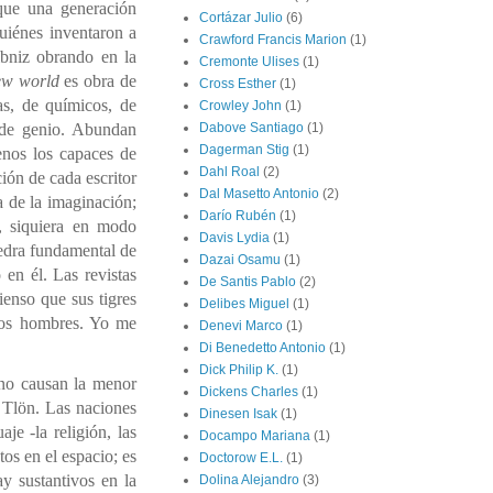
 que una generación
Cortázar Julio
(6)
uiénes inventaron a
Crawford Francis Marion
(1)
ibniz obrando en la
Cremonte Ulises
(1)
ew world
es obra de
Cross Esther
(1)
as, de químicos, de
Crowley John
(1)
e de genio. Abundan
Dabove Santiago
(1)
Dagerman Stig
(1)
enos los capaces de
Dahl Roal
(2)
ción de cada escritor
Dal Masetto Antonio
(2)
a de la imaginación;
Darío Rubén
(1)
, siquiera en modo
Davis Lydia
(1)
edra fundamental de
Dazai Osamu
(1)
 en él. Las revistas
De Santis Pablo
(2)
ienso que sus tigres
Delibes Miguel
(1)
 los hombres. Yo me
Denevi Marco
(1)
Di Benedetto Antonio
(1)
Dick Philip K.
(1)
no causan la menor
Dickens Charles
(1)
n Tlön. Las naciones
Dinesen Isak
(1)
je -la religión, las
Docampo Mariana
(1)
tos en el espacio; es
Doctorow E.L.
(1)
y sustantivos en la
Dolina Alejandro
(3)