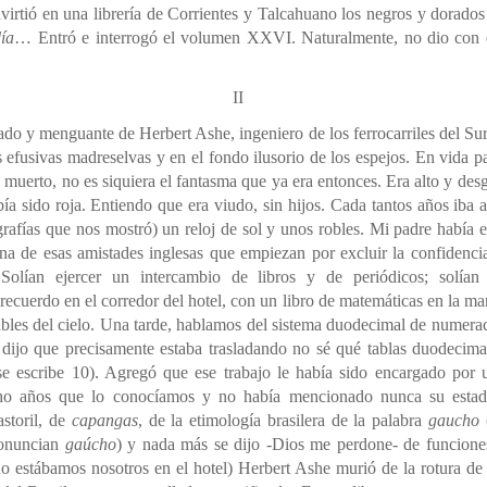
dvirtió en una librería de Corrientes y Talcahuano los negros y dorado
ía
… Entró e interrogó el volumen XXVI. Naturalmente, no dio con e
II
do y menguante de Herbert Ashe, ingeniero de los ferrocarriles del Sur, 
 efusivas madreselvas y en el fondo ilusorio de los espejos. En vida pa
 muerto, no es siquiera el fantasma que ya era entonces. Era alto y de
ía sido roja. Entiendo que era viudo, sin hijos. Cada tantos años iba a 
rafías que nos mostró) un reloj de sol y unos robles. Mi padre había e
na de esas amistades inglesas que empiezan por excluir la confidenc
Solían ejercer un intercambio de libros y de periódicos; solían b
ecuerdo en el corredor del hotel, con un libro de matemáticas en la m
rables del cielo. Una tarde, hablamos del sistema duodecimal de numera
 dijo que precisamente estaba trasladando no sé qué tablas duodecima
 se escribe 10). Agregó que ese trabajo le había sido encargado por
o años que lo conocíamos y no había mencionado nunca su estad
storil, de
capangas
, de la etimología brasilera de la palabra
gaucho
(
ronuncian
gaúcho
) y nada más se dijo -Dios me perdone- de funcion
o estábamos nosotros en el hotel) Herbert Ashe murió de la rotura de