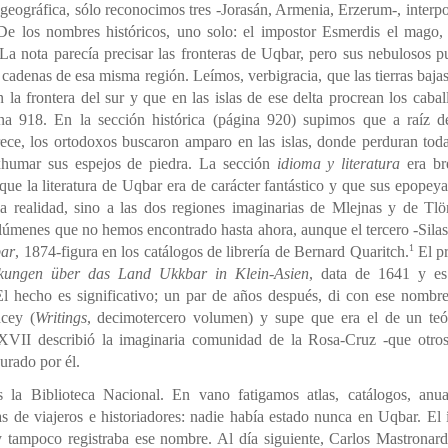
 geográfica, sólo reconocimos tres -Jorasán, Armenia, Erzerum-, interpo
 los nombres históricos, uno solo: el impostor Esmerdis el mago,
a nota parecía precisar las fronteras de Uqbar, pero sus nebulosos pu
y cadenas de esa misma región. Leímos, verbigracia, que las tierras baja
 la frontera del sur y que en las islas de ese delta procrean los caball
ina 918. En la sección histórica (página 920) supimos que a raíz d
 trece, los ortodoxos buscaron amparo en las islas, donde perduran tod
xhumar sus espejos de piedra. La sección
idioma y literatura
era br
ue la literatura de Uqbar era de carácter fantástico y que sus epopey
la realidad, sino a las dos regiones imaginarias de Mlejnas y de Tl
úmenes que no hemos encontrado hasta ahora, aunque el tercero -Sil
1
bar
, 1874-figura en los catálogos de librería de Bernard Quaritch.
El p
kungen über das Land Ukkbar in Klein-Asien
, data de 1641 y es
l hecho es significativo; un par de años después, di con ese nombre
cey (
Writings
, decimotercero volumen) y supe que era el de un te
o XVII describió la imaginaria comunidad de la Rosa-Cruz -que otro
gurado por él.
 la Biblioteca Nacional. En vano fatigamos atlas, catálogos, anua
s de viajeros e historiadores: nadie había estado nunca en Uqbar. El 
 tampoco registraba ese nombre. Al día siguiente, Carlos Mastronard