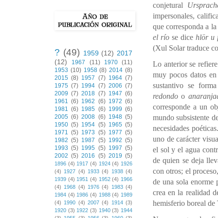
conjetural
Ursprach
impersonales, calific
que corresponda a la
el río
se dice
hlör u
(Xul Solar traduce c
?
(49)
1959
(12)
2017
(12)
1967
(11)
1970
(11)
Lo anterior se refier
1953
(10)
1958
(8)
2014
(8)
muy pocos datos en 
2015
(8)
1957
(7)
1964
(7)
sustantivo se form
1975
(7)
1994
(7)
2006
(7)
2009
(7)
2018
(7)
1947
(6)
redondo
o
anaranja
1961
(6)
1962
(6)
1972
(6)
corresponde a un obj
1981
(6)
1985
(6)
1999
(6)
mundo subsistente de
2005
(6)
2008
(6)
1948
(5)
1950
(5)
1954
(5)
1965
(5)
necesidades poéticas
1971
(5)
1973
(5)
1977
(5)
uno de carácter visua
1982
(5)
1987
(5)
1992
(5)
1993
(5)
1995
(5)
1997
(5)
el sol y el agua cont
2002
(5)
2016
(5)
2019
(5)
de quien se deja lle
1896
(4)
1917
(4)
1924
(4)
1926
con otros; el proces
(4)
1927
(4)
1933
(4)
1938
(4)
1939
(4)
1951
(4)
1952
(4)
1966
de una sola enorme p
(4)
1968
(4)
1976
(4)
1983
(4)
crea en la realidad 
1984
(4)
1986
(4)
1988
(4)
1989
hemisferio boreal de
(4)
1990
(4)
2007
(4)
1914
(3)
1920
(3)
1922
(3)
1940
(3)
1944