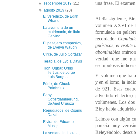
una frase. El examen 
►
septiembre 2019
(21)
▼
agosto 2019
(20)
El Veredicto, de Edith
Al día siguiente, Bio
Wharton
volumen XXVI de la 
La aventura de un
formulada en palabras
matrimonio, de Italo
Calvino
recordado:
Copulati
El pasajero compasivo,
gnósticos, el visible
de Evelyn Waugh
abominables
(mirrors
Circe, de Julio Cortázar
verdad, que me gust
Terapia, de Lydia Davis
escrupulosas índices 
Tlön, Uqbar, Orbis
Tertius, de Jorge
El volumen que traj
Luis Borges
y en el lomo, la indi
Fénix, de Chuck
Palahniuk
de 921. Esas cuatr
advertido el lector)
Baby
Götterdämmerung,
volúmenes. Los dos 
de Ariel Urquiza
Bioy había adquirido
Repudiados, de Osamu
Dazai
Leímos con algún cui
Elvira, de Eduardo
parecía muy verosí
Muslip
Releyéndolo, descub
La ventana indiscreta,