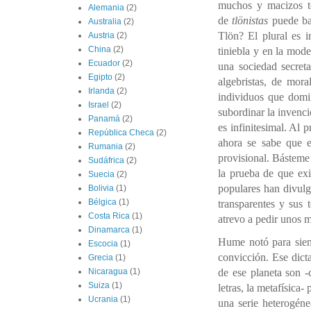
muchos y macizos t
Alemania
(2)
de
tlönistas
puede bas
Australia
(2)
Tlön? El plural es i
Austria
(2)
China
(2)
tiniebla y en la mod
Ecuador
(2)
una sociedad secreta
Egipto
(2)
algebristas, de mor
Irlanda
(2)
individuos que domi
Israel
(2)
subordinar la invenci
Panamá
(2)
es infinitesimal. Al 
República Checa
(2)
ahora se sabe que e
Rumania
(2)
provisional. Básteme
Sudáfrica
(2)
la prueba de que exi
Suecia
(2)
populares han divulg
Bolivia
(1)
Bélgica
(1)
transparentes y sus 
Costa Rica
(1)
atrevo a pedir unos m
Dinamarca
(1)
Hume notó para siem
Escocia
(1)
convicción. Ese dicta
Grecia
(1)
de ese planeta son -c
Nicaragua
(1)
Suiza
(1)
letras, la metafísica
Ucrania
(1)
una serie heterogéne