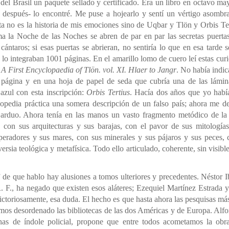
 del Brasil un paquete sellado y certificado. Era un libro en octavo ma
 después- lo encontré. Me puse a hojearlo y sentí un vértigo asombr
sta no es la historia de mis emociones sino de Uqbar y Tlön y Orbis T
ma la Noche de las Noches se abren de par en par las secretas puertas
cántaros; si esas puertas se abrieran, no sentiría lo que en esa tarde s
 lo integraban 1001 páginas. En el amarillo lomo de cuero leí estas curi
:
A First Encyclopaedia of Tlön. vol. XI. Hlaer to Jangr
. No había indic
a página y en una hoja de papel de seda que cubría una de las lámin
azul con esta inscripción:
Orbis Tertius
. Hacía dos años que yo habí
lopedia práctica una somera descripción de un falso país; ahora me de
arduo. Ahora tenía en las manos un vasto fragmento metódico de la h
 con sus arquitecturas y sus barajas, con el pavor de sus mitología
eradores y sus mares, con sus minerales y sus pájaros y sus peces, 
ersia teológica y metafísica. Todo ello articulado, coherente, sin visibl
de que hablo hay alusiones a tomos ulteriores y precedentes. Néstor Ib
R. F., ha negado que existen esos aláteres; Ezequiel Martínez Estrada
ictoriosamente, esa duda. El hecho es que hasta ahora las pesquisas más
emos desordenado las bibliotecas de las dos Américas y de Europa. Alf
rnas de índole policial, propone que entre todos acometamos la obra