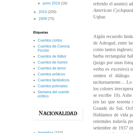
referido el asunto) a
►
junio 2019
(18)
American Cyclopaed
►
2010
(209)
Uqbar.
►
2009
(75)
Etiquetas
Algún recuerdo limita
Cuentos cortos
de Adrogué, entre las
Cuentos de Ciencia
como tantos ingleses;
Ficción
barba rectangular hab
Cuentos de fútbol
(juzgo por unas fotog
Cuentos de humor
Cuentos de terror
verbo es excesivo) u
Cuentos eróticos
omiten el diálogo. 
Cuentos fantásticos
taciturnamente… Lo r
Cuentos policiales
los colores irrecupe
Semana del cuento
se escribe 10). Ashe
erótico
(en las que sesenta
Grande do Sul. Och
Hablamos de vida pa
orientales todavía p
setiembre de 1937 (n
Argentina
(153)