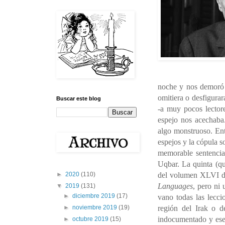
noche y nos demoró 
omitiera o desfigurar
Buscar este blog
-a muy pocos lectore
espejo nos acechaba.
algo monstruoso. Ent
espejos y la cópula 
memorable sentenci
Uqbar. La quinta (qu
del volumen XLVI di
►
2020
(110)
Languages
, pero ni
▼
2019
(131)
►
diciembre 2019
(17)
vano todas las lecc
región del Irak o 
►
noviembre 2019
(19)
indocumentado y ese 
►
octubre 2019
(15)