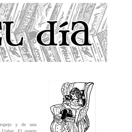
espejo y de una
e Uqbar. El espejo