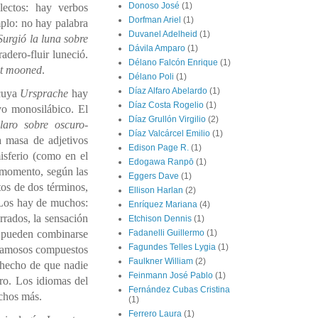
Donoso José
(1)
lectos: hay verbos
Dorfman Ariel
(1)
mplo: no hay palabra
Duvanel Adelheid
(1)
Surgió la luna
sobre
Dávila Amparo
(1)
radero-fluir luneció.
Délano Falcón Enrique
(1)
it mooned
.
Délano Poli
(1)
Díaz Alfaro Abelardo
(1)
 cuya
Ursprache
hay
Díaz Costa Rogelio
(1)
vo monosilábico. El
Díaz Grullón Virgilio
(2)
claro sobre oscuro-
Díaz Valcárcel Emilio
(1)
a masa de adjetivos
Edison Page R.
(1)
misferio (como en el
Edogawa Ranpō
(1)
 momento, según las
Eggers Dave
(1)
os de dos términos,
Ellison Harlan
(2)
. Los hay de muchos:
Enríquez Mariana
(4)
rrados, la sensación
Etchison Dennis
(1)
o pueden combinarse
Fadanelli Guillermo
(1)
Fagundes Telles Lygia
(1)
s famosos compuestos
Faulkner William
(2)
 hecho de que nadie
Feinmann José Pablo
(1)
ero. Los idiomas del
Fernández Cubas Cristina
uchos más.
(1)
Ferrero Laura
(1)