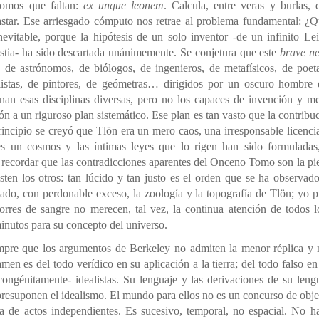
omos que faltan:
ex ungue leonem
. Calcula, entre veras y burlas,
tar. Ese arriesgado cómputo nos retrae al problema fundamental: ¿Q
nevitable, porque la hipótesis de un solo inventor -de un infinito Le
estia- ha sido descartada unánimemente. Se conjetura que este
brave n
 de astrónomos, de biólogos, de ingenieros, de metafísicos, de poet
alistas, de pintores, de geómetras… dirigidos por un oscuro hombr
nan esas disciplinas diversas, pero no los capaces de invención y m
ón a un riguroso plan sistemático. Ese plan es tan vasto que la contribu
principio se creyó que Tlön era un mero caos, una irresponsable licenci
s un cosmos y las íntimas leyes que lo rigen han sido formuladas
 recordar que las contradicciones aparentes del Onceno Tomo son la pi
sten los otros: tan lúcido y tan justo es el orden que se ha observado
ado, con perdonable exceso, la zoología y la topografía de Tlön; yo p
torres de sangre no merecen, tal vez, la continua atención de todos
inutos para su concepto del universo.
pre que los argumentos de Berkeley no admiten la menor réplica y 
men es del todo verídico en su aplicación a la tierra; del todo falso e
ongénitamente- idealistas. Su lenguaje y las derivaciones de su lengua
- presuponen el idealismo. El mundo para ellos no es un concurso de obje
a de actos independientes. Es sucesivo, temporal, no espacial. No ha