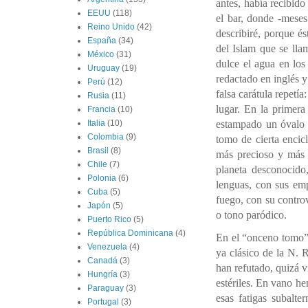
antes, había recibido
EEUU
(118)
el bar, donde -meses
Reino Unido
(42)
describiré, porque é
España
(34)
del Islam que se lla
México
(31)
dulce el agua en los 
Uruguay
(19)
redactado en inglés y
Perú
(12)
falsa carátula repetía
Rusia
(11)
lugar. En la primer
Francia
(10)
estampado un óvalo 
Italia
(10)
Colombia
(9)
tomo de cierta encic
Brasil
(8)
más precioso y más 
Chile
(7)
planeta desconocido,
Polonia
(6)
lenguas, con sus emp
Cuba
(5)
fuego, con su controv
Japón
(5)
o tono paródico.
Puerto Rico
(5)
República Dominicana
(4)
En el “onceno tomo” 
Venezuela
(4)
ya clásico de la N. 
Canadá
(3)
han refutado, quizá v
Hungría
(3)
estériles. En vano h
Paraguay
(3)
esas fatigas subalte
Portugal
(3)