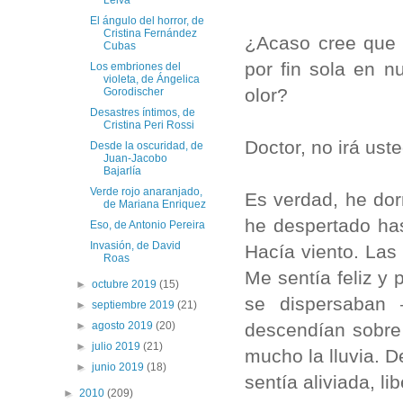
Leiva
El ángulo del horror, de
Cristina Fernández
¿Acaso cree que 
Cubas
por fin sola en n
Los embriones del
violeta, de Ángelica
olor?
Gorodischer
Desastres íntimos, de
Cristina Peri Rossi
Doctor, no irá us
Desde la oscuridad, de
Juan-Jacobo
Bajarlía
Verde rojo anaranjado,
Es verdad, he do
de Mariana Enriquez
he despertado ha
Eso, de Antonio Pereira
Invasión, de David
Hacía viento. Las 
Roas
Me sentía feliz y
►
octubre 2019
(15)
se dispersaban
►
septiembre 2019
(21)
descendían sobre 
►
agosto 2019
(20)
►
julio 2019
(21)
mucho la lluvia. 
►
junio 2019
(18)
sentía aliviada, 
►
2010
(209)