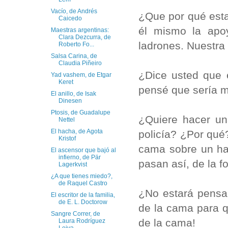
Vacío, de Andrés
¿Que por qué esta
Caicedo
él mismo la apo
Maestras argentinas:
Clara Dezcurra, de
ladrones. Nuestra 
Roberto Fo...
Salsa Carina, de
Claudia Piñeiro
¿Dice usted que 
Yad vashem, de Etgar
Keret
pensé que sería m
El anillo, de Isak
Dinesen
Ptosis, de Guadalupe
¿Quiere hacer un
Nettel
El hacha, de Agota
policía? ¿Por qué
Kristof
cama sobre un ha
El ascensor que bajó al
infierno, de Pär
pasan así, de la f
Lagerkvist
¿A que tienes miedo?,
de Raquel Castro
¿No estará pensa
El escritor de la familia,
de E. L. Doctorow
de la cama para 
Sangre Correr, de
de la cama!
Laura Rodríguez