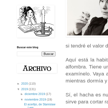
si tendré el valor d
Buscar este blog
Aquí está la habi
alfombra. Tiene u
examínelo. Vaya 
mientras dormía y
►
2020
(110)
▼
2019
(131)
Sí, el hacha es nu
►
diciembre 2019
(17)
▼
noviembre 2019
(19)
sirve para cortar 
El acertijo, de Stanislaw
Lem