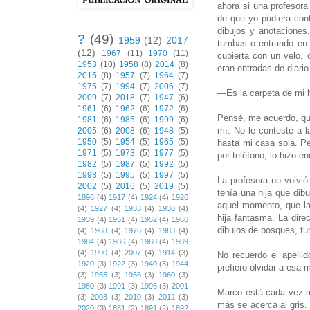
ahora si una profesor
de que yo pudiera cont
dibujos y anotaciones
?
(49)
1959
(12)
2017
tumbas o entrando en 
(12)
1967
(11)
1970
(11)
cubierta con un velo,
1953
(10)
1958
(8)
2014
(8)
eran entradas de diari
2015
(8)
1957
(7)
1964
(7)
1975
(7)
1994
(7)
2006
(7)
—Es la carpeta de mi h
2009
(7)
2018
(7)
1947
(6)
1961
(6)
1962
(6)
1972
(6)
Pensé, me acuerdo, que
1981
(6)
1985
(6)
1999
(6)
mí. No le contesté a 
2005
(6)
2008
(6)
1948
(5)
1950
(5)
1954
(5)
1965
(5)
hasta mi casa sola. Pe
1971
(5)
1973
(5)
1977
(5)
por teléfono, lo hizo e
1982
(5)
1987
(5)
1992
(5)
1993
(5)
1995
(5)
1997
(5)
La profesora no volvió
2002
(5)
2016
(5)
2019
(5)
tenía una hija que dib
1896
(4)
1917
(4)
1924
(4)
1926
aquel momento, que la 
(4)
1927
(4)
1933
(4)
1938
(4)
hija fantasma. La dire
1939
(4)
1951
(4)
1952
(4)
1966
dibujos de bosques, tu
(4)
1968
(4)
1976
(4)
1983
(4)
1984
(4)
1986
(4)
1988
(4)
1989
(4)
1990
(4)
2007
(4)
1914
(3)
No recuerdo el apelli
1920
(3)
1922
(3)
1940
(3)
1944
prefiero olvidar a esa 
(3)
1955
(3)
1956
(3)
1960
(3)
1980
(3)
1991
(3)
1996
(3)
2001
Marco está cada vez me
(3)
2003
(3)
2010
(3)
2012
(3)
más se acerca al gris.
2020
(3)
1881
(2)
1891
(2)
1892