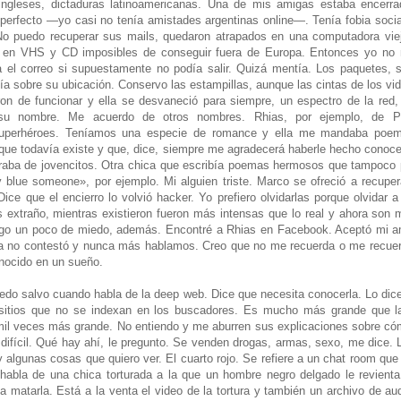
 ingleses, dictaduras latinoamericanas. Una de mis amigas estaba encerr
 perfecto —yo casi no tenía amistades argentinas online—. Tenía fobia socia
No puedo recuperar sus mails, quedaron atrapados en una computadora vi
 en VHS y CD imposibles de conseguir fuera de Europa. Entonces yo no
a el correo si supuestamente no podía salir. Quizá mentía. Los paquetes, 
a sobre su ubicación. Conservo las estampillas, aunque las cintas de los vid
on de funcionar y ella se desvaneció para siempre, un espectro de la red
su nombre. Me acuerdo de otros nombres. Rhias, por ejemplo, de Por
superhéroes. Teníamos una especie de romance y ella me mandaba poe
, que todavía existe y que, dice, siempre me agradecerá haberle hecho conoc
aba de jovencitos. Otra chica que escribía poemas hermosos que tampoco p
blue someone», por ejemplo. Mi alguien triste. Marco se ofreció a recuper
ice que el encierro lo volvió hacker. Yo prefiero olvidarlas porque olvidar 
 extraño, mientras existieron fueron más intensas que lo real y ahora son 
go un poco de miedo, además. Encontré a Rhias en Facebook. Aceptó mi am
la no contestó y nunca más hablamos. Creo que no me recuerda o me recue
nocido en un sueño.
o salvo cuando habla de la deep web. Dice que necesita conocerla. Lo dice 
sitios que no se indexan en los buscadores. Es mucho más grande que la
il veces más grande. No entiendo y me aburren sus explicaciones sobre cóm
difícil. Qué hay ahí, le pregunto. Se venden drogas, armas, sexo, me dice.
ay algunas cosas que quiero ver. El cuarto rojo. Se refiere a un chat room qu
habla de una chica torturada a la que un hombre negro delgado le revienta
a matarla. Está a la venta el video de la tortura y también un archivo de au