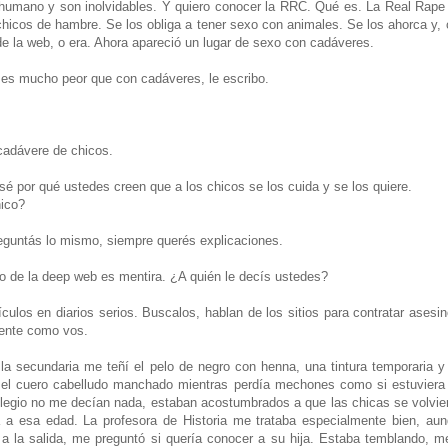
humano y son inolvidables. Y quiero conocer la RRC. Qué es. La Real Rape
chicos de hambre. Se los obliga a tener sexo con animales. Se los ahorca y, c
de la web, o era. Ahora apareció un lugar de sexo con cadáveres.
 es mucho peor que con cadáveres, le escribo.
cadávere de chicos.
sé por qué ustedes creen que a los chicos se los cuida y se los quiere.
hico?
guntás lo mismo, siempre querés explicaciones.
 de la deep web es mentira. ¿A quién le decís ustedes?
ículos en diarios serios. Buscalos, hablan de los sitios para contratar ases
gente como vos.
la secundaria me teñí el pelo de negro con henna, una tintura temporaria
el cuero cabelludo manchado mientras perdía mechones como si estuviera 
olegio no me decían nada, estaban acostumbrados a que las chicas se volvie
 a esa edad. La profesora de Historia me trataba especialmente bien, au
 a la salida, me preguntó si quería conocer a su hija. Estaba temblando, 