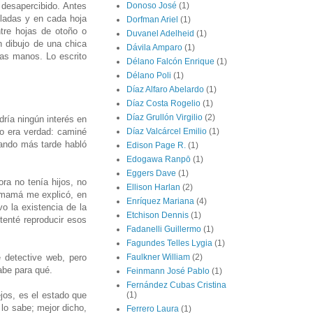
 desapercibido. Antes
Donoso José
(1)
lladas y en cada hoja
Dorfman Ariel
(1)
tre hojas de otoño o
Duvanel Adelheid
(1)
n dibujo de una chica
Dávila Amparo
(1)
las manos. Lo escrito
Délano Falcón Enrique
(1)
Délano Poli
(1)
Díaz Alfaro Abelardo
(1)
Díaz Costa Rogelio
(1)
Díaz Grullón Virgilio
(2)
ría ningún interés en
No era verdad: caminé
Díaz Valcárcel Emilio
(1)
uando más tarde habló
Edison Page R.
(1)
Edogawa Ranpō
(1)
Eggers Dave
(1)
ora no tenía hijos, no
Ellison Harlan
(2)
i mamá me explicó, en
Enríquez Mariana
(4)
o la existencia de la
Etchison Dennis
(1)
tenté reproducir esos
Fadanelli Guillermo
(1)
Fagundes Telles Lygia
(1)
e detective web, pero
Faulkner William
(2)
abe para qué.
Feinmann José Pablo
(1)
Fernández Cubas Cristina
jos, es el estado que
(1)
lo sabe; mejor dicho,
Ferrero Laura
(1)