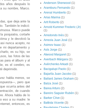
Anderson Sherwood
(1)
 dos años después lo
Aramburu Fernando
(1)
sa su nombre, Marco.
Arenal Humberto
(1)
Arias Marina
(1)
idas, que deja ante la
Arlt Roberto
(2)
to. También le indicó:
Arnold Kummer Frederic (Jr)
nstruosa. Marco puede
(1)
a psiquiatra, cortarle
Arredondo Inés
(1)
stima y le devolvió la
Arreola Juan José
(1)
casi nunca acepto, no
Asimov Isaac
(1)
de mi departamento y
Asís Jorge
(1)
harlo, es su hijo, se
Atwood Margaret
(1)
usos, las fotos de las
Averbach Márgara
(1)
as para el álbum y al
Avérchenko Arkadi
(1)
e, es el cerebro, es
té deprimido.
Bacigalupi Paolo
(1)
Bajarlía Juan-Jacobo
(1)
 vez habla menos, se
Ballard James Graham
(1)
 respuesta—, pero que
Balza José
(1)
 que ocurría antes del
Barea Arturo
(2)
centración, de cuando
Bareiro Saguier Rubén
(1)
re. Ahora habla de lo
Barker Clive
(1)
go eso a su madre: le
Battista Vicente
(3)
internet, entonces, es
Baudelaire Charles
(1)