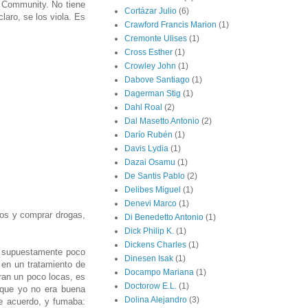
 Community. No tiene
Cortázar Julio
(6)
laro, se los viola. Es
Crawford Francis Marion
(1)
Cremonte Ulises
(1)
Cross Esther
(1)
Crowley John
(1)
Dabove Santiago
(1)
Dagerman Stig
(1)
Dahl Roal
(2)
Dal Masetto Antonio
(2)
Darío Rubén
(1)
Davis Lydia
(1)
Dazai Osamu
(1)
De Santis Pablo
(2)
Delibes Miguel
(1)
Denevi Marco
(1)
inos y comprar drogas,
Di Benedetto Antonio
(1)
Dick Philip K.
(1)
Dickens Charles
(1)
 y supuestamente poco
Dinesen Isak
(1)
en un tratamiento de
Docampo Mariana
(1)
ran un poco locas, es
Doctorow E.L.
(1)
nque yo no era buena
Dolina Alejandro
(3)
me acuerdo, y fumaba: