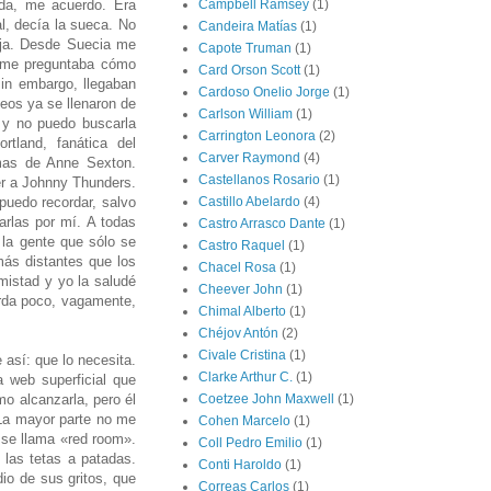
ada, me acuerdo. Era
Campbell Ramsey
(1)
l, decía la sueca. No
Candeira Matías
(1)
eja. Desde Suecia me
Capote Truman
(1)
 me preguntaba cómo
Card Orson Scott
(1)
sin embargo, llegaban
Cardoso Onelio Jorge
(1)
eos ya se llenaron de
Carlson William
(1)
, y no puedo buscarla
Carrington Leonora
(2)
tland, fanática del
Carver Raymond
(4)
mas de Anne Sexton.
Castellanos Rosario
(1)
er a Johnny Thunders.
uedo recordar, salvo
Castillo Abelardo
(4)
arlas por mí. A todas
Castro Arrasco Dante
(1)
a la gente que sólo se
Castro Raquel
(1)
más distantes que los
Chacel Rosa
(1)
istad y yo la saludé
Cheever John
(1)
rda poco, vagamente,
Chimal Alberto
(1)
Chéjov Antón
(2)
Civale Cristina
(1)
así: que lo necesita.
Clarke Arthur C.
(1)
 web superficial que
o alcanzarla, pero él
Coetzee John Maxwell
(1)
 La mayor parte no me
Cohen Marcelo
(1)
e se llama «red room».
Coll Pedro Emilio
(1)
 las tetas a patadas.
Conti Haroldo
(1)
dio de sus gritos, que
Correas Carlos
(1)