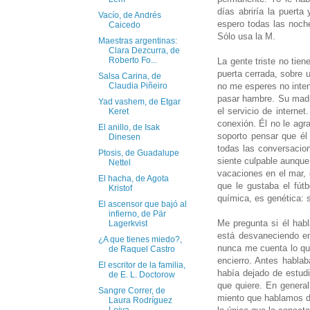
días abriría la puert
Vacío, de Andrés
espero todas las noch
Caicedo
Sólo usa la M.
Maestras argentinas:
Clara Dezcurra, de
Roberto Fo...
La gente triste no tie
puerta cerrada, sobre 
Salsa Carina, de
no me esperes no inten
Claudia Piñeiro
pasar hambre. Su madre
Yad vashem, de Etgar
el servicio de interne
Keret
conexión. Él no le agr
El anillo, de Isak
soporto pensar que é
Dinesen
todas las conversacion
Ptosis, de Guadalupe
siente culpable aunque 
Nettel
vacaciones en el mar, 
El hacha, de Agota
que le gustaba el fút
Kristof
química, es genética: s
El ascensor que bajó al
infierno, de Pär
Me pregunta si él hab
Lagerkvist
está desvaneciendo en
¿A que tienes miedo?,
nunca me cuenta lo que
de Raquel Castro
encierro. Antes habla
El escritor de la familia,
había dejado de estudi
de E. L. Doctorow
que quiere. En general
Sangre Correr, de
miento que hablamos de 
Laura Rodríguez