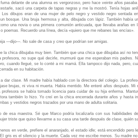
a fuma delante de una alumna es vergonzoso, pero hace veinte años pasaba
estarle, sacó una carpeta de tapas negras y me la mostró. Tenía hojas ani
. Los dibujos eran de una mujer de pelo negro y vestido negro sentada en
un bosque. Una bruja hermosa y alta, dibujada con lápiz. También había u
 como una novia o una primera comunión anticuada, que llevaba arañas en 
o o poemas. Recuerdo una línea, decía «quiero que me rebanes las encías».
ija —dijo—. No sale de casa y creo que podrían ser amigas.
 la chica dibujaba muy bien. También que una chica que dibujaba así no tend
la profesora, no supe qué decirle, murmuré que me esperaban mis padres. 
ro, cuando llegué, se lo conté a mi mamá. Ella tampoco dijo nada, pero, c
ncerrada en su habitación.
 a dar clase. Mi madre había hablado con la directora del colegio. La profes
ujase brujas, ni viva ni muerta. Había mentido. Me enteré años después. M
profesora se había tomado licencia para cuidar de su hija enferma. Mantuv
ctora también lo hizo. Yo creí en la chica encerrada durante años y hasta in
mbas y vestidos negros trazados por una mano de adulta solitaria.
do de esa maestra. Sé que Marco podría localizarla con sus habilidades d
mujer triste que quiso llevarme a su casa una tarde después de clase, quién s
nos en verde, prefiere el anaranjado, el estado idle; está encendido pero le
 El gris es el silencio y la muerte. Cada vez me escribe menos. Su madre no 