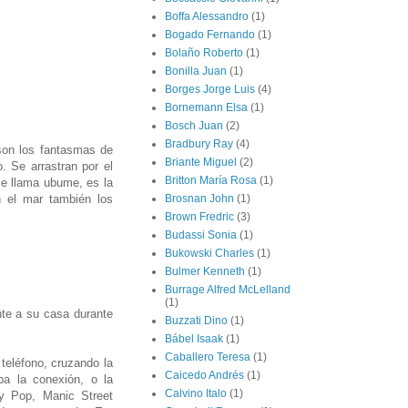
Boffa Alessandro
(1)
Bogado Fernando
(1)
Bolaño Roberto
(1)
Bonilla Juan
(1)
Borges Jorge Luis
(4)
Bornemann Elsa
(1)
Bosch Juan
(2)
Bradbury Ray
(4)
son los fantasmas de
Briante Miguel
(2)
 Se arrastran por el
Britton María Rosa
(1)
se llama ubume, es la
n el mar también los
Brosnan John
(1)
Brown Fredric
(3)
Budassi Sonia
(1)
Bukowski Charles
(1)
Bulmer Kenneth
(1)
Burrage Alfred McLelland
(1)
nte a su casa durante
Buzzati Dino
(1)
Bábel Isaak
(1)
Caballero Teresa
(1)
teléfono, cruzando la
Caicedo Andrés
(1)
a la conexión, o la
Calvino Italo
(1)
gy Pop, Manic Street