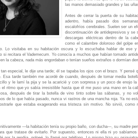
las manos demasiado grandes y las uñas
Antes de cerrar la puerta de su habita
adentro, había pasado dos semana
escalofríos cerebrales. Suelen ser un ef
discontinuación de antidepresivos y se 
descargas eléctricas dentro de la cabe
como el calambre doloroso del golpe en
o. Lo visitaba en su habitación oscura y lo escuchaba hablar de ese y 
o si recitara el Vademecum. Yo conocía a muchos que habían tomado antide
os en la cabeza, nada más engordaban o tenían sueños extraños o dormían de
tan especial, le dije una tarde; él se tapaba los ojos con el brazo. Y pensé 
ro. Esa tarde también me acordé de cuando, después de tomar media botella
cillo y le lamí la pija y se la acaricié y con sorpresa y un poco de enojo l
el ritmo que yo sabía irresistible hasta que él me puso una mano en la ca
iosa, después de tirar la botella de vino tinto sobre las sábanas, y no vol
s de lo que había pasado, nunca vi rastros de una mancha roja. Ya no est
strarle que estaba exagerando esa tristeza sin motivo. No sirvió, como n
initivamente —la habitación tenía su propio baño, con ducha—, su madre pe
ra que tratase de evitarlo. Por supuesto, entonces ni ella ni yo sabíamos 
é por la rendija, golpeé, lo llamé por teléfono. Lo mismo hizo su psiquiat