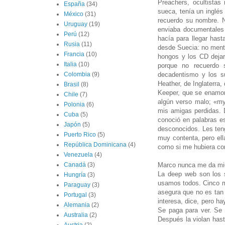
Preachers, ocultistas
España
(34)
sueca, tenía un inglés
México
(31)
recuerdo su nombre. 
Uruguay
(19)
enviaba documentales
Perú
(12)
hacía para llegar hast
Rusia
(11)
desde Suecia: no mentí
Francia
(10)
hongos y los CD dejar
Italia
(10)
porque no recuerdo 
decadentismo y los 
Colombia
(9)
Heather, de Inglaterra
Brasil
(8)
Keeper, que se enamor
Chile
(7)
algún verso malo; «my 
Polonia
(6)
mis amigas perdidas. D
Cuba
(5)
conoció en palabras es
Japón
(5)
desconocidos. Les ten
Puerto Rico
(5)
muy contenta, pero el
República Dominicana
(4)
como si me hubiera co
Venezuela
(4)
Marco nunca me da mied
Canadá
(3)
La deep web son los 
Hungría
(3)
usamos todos. Cinco m
Paraguay
(3)
asegura que no es tan 
Portugal
(3)
interesa, dice, pero h
Alemania
(2)
Se paga para ver. Se 
Australia
(2)
Después la violan hast