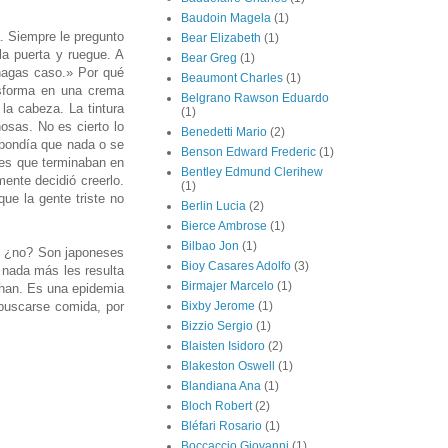
Baudoin Magela
(1)
a. Siempre le pregunto
Bear Elizabeth
(1)
la puerta y ruegue. A
Bear Greg
(1)
 hagas caso.» Por qué
Beaumont Charles
(1)
ansforma en una crema
Belgrano Rawson Eduardo
la cabeza. La tintura
(1)
osas. No es cierto lo
Benedetti Mario
(2)
spondía que nada o se
Benson Edward Frederic
(1)
ues que terminaban en
Bentley Edmund Clerihew
mente decidió creerlo.
(1)
que la gente triste no
Berlin Lucia
(2)
Bierce Ambrose
(1)
Bilbao Jon
(1)
n, ¿no? Son japoneses
Bioy Casares Adolfo
(3)
 nada más les resulta
Birmajer Marcelo
(1)
echan. Es una epidemia
 buscarse comida, por
Bixby Jerome
(1)
Bizzio Sergio
(1)
Blaisten Isidoro
(2)
Blakeston Oswell
(1)
Blandiana Ana
(1)
Bloch Robert
(2)
Bléfari Rosario
(1)
Boccaccio Giovanni
(1)