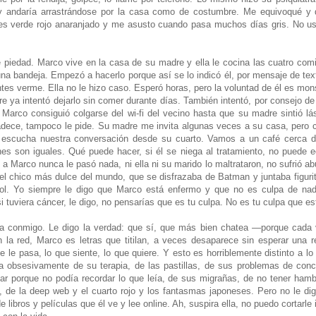
a y andaría arrastrándose por la casa como de costumbre. Me equivoqué y
es verde rojo anaranjado y me asusto cuando pasa muchos días gris. No u
ne piedad. Marco vive en la casa de su madre y ella le cocina las cuatro com
una bandeja. Empezó a hacerlo porque así se lo indicó él, por mensaje de tex
tes verme. Ella no le hizo caso. Esperó horas, pero la voluntad de él es mo
 ya intentó dejarlo sin comer durante días. También intentó, por consejo de l
t. Marco consiguió colgarse del wi-fi del vecino hasta que su madre sintió lá
adece, tampoco le pide. Su madre me invita algunas veces a su casa, pero 
l escucha nuestra conversación desde su cuarto. Vamos a un café cerca 
es son iguales. Qué puede hacer, si él se niega al tratamiento, no puede ec
a Marco nunca le pasó nada, ni ella ni su marido lo maltrataron, no sufrió ab
el chico más dulce del mundo, que se disfrazaba de Batman y juntaba figurit
bol. Yo siempre le digo que Marco está enfermo y que no es culpa de nadi
i tuviera cáncer, le digo, no pensarías que es tu culpa. No es tu culpa que es
la conmigo. Le digo la verdad: que sí, que más bien chatea —porque cada
 la red, Marco es letras que titilan, a veces desaparece sin esperar una
 le pasa, lo que siente, lo que quiere. Y esto es horriblemente distinto a lo
ba obsesivamente de su terapia, de las pastillas, de sus problemas de con
ar porque no podía recordar lo que leía, de sus migrañas, de no tener hamb
, de la deep web y el cuarto rojo y los fantasmas japoneses. Pero no le di
libros y películas que él ve y lee online. Ah, suspira ella, no puedo cortarle 