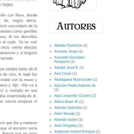
 largas.
ción con llave, desde
s de, según decía,
ecto secundario de la
sienten como gentiles
za; él los describía
 el codo. Yo no creí
Abbate Florencia
(1)
otros veinte efectos
Accame Jorge
(1)
presivos y a ninguno
Acevedo González
masiado.
Anayansi
(1)
Adolph José B.
(1)
que estaba harta de él
Aira César
(1)
 de vino, le bajé los
a rodeé con la mano y
Akutagawa Ryūnosuke
(1)
beza y dijo: «No va a
Alarcón Pedro Antonio de
(1)
ví a visitarlo en una
aba enamorada de él,
Alas Leopoldo (Clarín)
(1)
o servía enojarse ni
Aldiss Brian W.
(1)
Alemán Gabriela
(1)
Allen Woody
(1)
Allende Isabel
(1)
nsó que iba a matarse
Amis Kingsley
(1)
que el encierro sería
Anderson Imbert Enrique
(1)
ra. Pensé que en unos