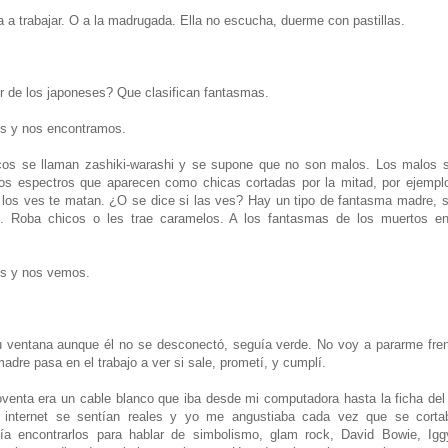
a trabajar. O a la madrugada. Ella no escucha, duerme con pastillas.
r de los japoneses? Que clasifican fantasmas.
ís y nos encontramos.
cos se llaman zashiki-warashi y se supone que no son malos. Los malos 
s espectros que aparecen como chicas cortadas por la mitad, por ejemplo.
i los ves te matan. ¿O se dice si las ves? Hay un tipo de fantasma madre, 
o. Roba chicos o les trae caramelos. A los fantasmas de los muertos e
ís y nos vemos.
u ventana aunque él no se desconectó, seguía verde. No voy a pararme fre
adre pasa en el trabajo a ver si sale, prometí, y cumplí.
oventa era un cable blanco que iba desde mi computadora hasta la ficha del 
internet se sentían reales y yo me angustiaba cada vez que se cortab
día encontrarlos para hablar de simbolismo, glam rock, David Bowie, Ig