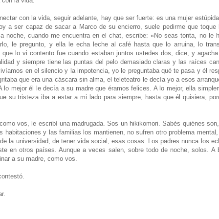
 con la vida.
nectar con la vida, seguir adelante, hay que ser fuerte: es una mujer estúpid
oy a ser capaz de sacar a Marco de su encierro, suele pedirme que toque 
 la noche, cuando me encuentra en el chat, escribe: «No seas tonta, no le
lo, le pregunto, y ella le echa leche al café hasta que lo arruina, lo tr
z que lo vi contento fue cuando estaban juntos ustedes dos, dice, y agacha 
idad y siempre tiene las puntas del pelo demasiado claras y las raíces can
ivíamos en el silencio y la impotencia, yo le preguntaba qué te pasa y él re
ritaba que era una cáscara sin alma, el teleteatro le decía yo a esos arranq
A lo mejor él le decía a su madre que éramos felices. A lo mejor, ella simple
ue su tristeza iba a estar a mi lado para siempre, hasta que él quisiera, por
e como vos, le escribí una madrugada. Sos un hikikomori. Sabés quiénes so
s habitaciones y las familias los mantienen, no sufren otro problema mental,
n de la universidad, de tener vida social, esas cosas. Los padres nunca los 
ste en otros países. Aunque a veces salen, sobre todo de noche, solos. A
inar a su madre, como vos.
contestó.
r.