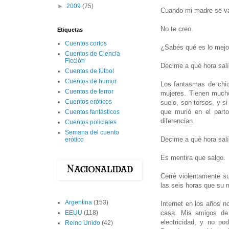
►
2009
(75)
Cuando mi madre se va 
No te creo.
Etiquetas
Cuentos cortos
¿Sabés qué es lo mejo
Cuentos de Ciencia
Ficción
Decime a qué hora sal
Cuentos de fútbol
Cuentos de humor
Los fantasmas de chi
Cuentos de terror
mujeres. Tienen mucho
Cuentos eróticos
suelo, son torsos, y s
que murió en el part
Cuentos fantásticos
diferencian.
Cuentos policiales
Semana del cuento
Decime a qué hora sal
erótico
Es mentira que salgo.
Cerré violentamente s
las seis horas que su m
Argentina
(153)
Internet en los años n
casa. Mis amigos de 
EEUU
(118)
electricidad, y no po
Reino Unido
(42)