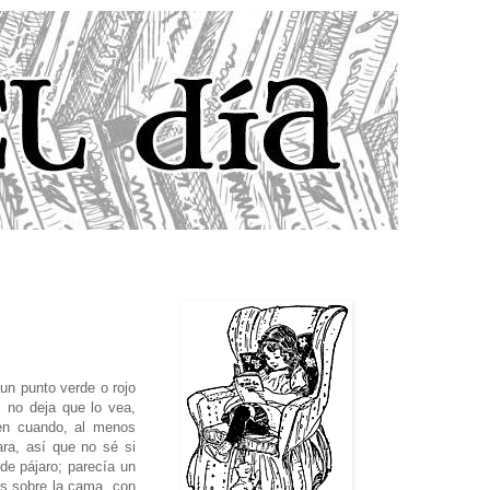
un punto verde o rojo
, no deja que lo vea,
en cuando, al menos
ra, así que no sé si
 de pájaro; parecía un
las sobre la cama, con