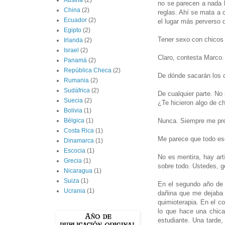
Austria
(2)
no se parecen a nada 
China
(2)
reglas. Ahí se mata a 
Ecuador
(2)
el lugar más perverso 
Egipto
(2)
Tener sexo con chicos
Irlanda
(2)
Israel
(2)
Claro, contesta Marco.
Panamá
(2)
República Checa
(2)
De dónde sacarán los 
Rumania
(2)
Sudáfrica
(2)
De cualquier parte. No 
Suecia
(2)
¿Te hicieron algo de c
Bolivia
(1)
Nunca. Siempre me pre
Bélgica
(1)
Costa Rica
(1)
Me parece que todo eso
Dinamarca
(1)
Escocia
(1)
No es mentira, hay art
Grecia
(1)
sobre todo. Ustedes, 
Nicaragua
(1)
Suiza
(1)
En el segundo año de 
Ucrania
(1)
dañina que me dejaba 
quimioterapia. En el c
lo que hace una chica
estudiante. Una tarde,