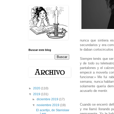
nunca que sintiera es
secundarios y era com
le daban cortocircuit
Buscar este blog
Siempre tenés que ser 
y de todo su teleteat
pantalones y el calzon
empecé a moverla con 
funcionar.» Me fui rab
semana; nunca hablamo
solamente quería demo
►
2020
(110)
acusarlo de mentir.
▼
2019
(131)
►
diciembre 2019
(17)
Cuando se encerró def
▼
noviembre 2019
(19)
y me llamó llorando pa
El acertijo, de Stanislaw
permanente. Yo le habl
Lem