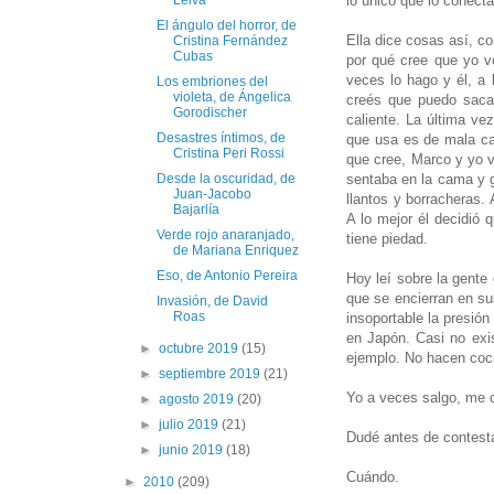
lo único que lo conecta
Leiva
El ángulo del horror, de
Ella dice cosas así, co
Cristina Fernández
Cubas
por qué cree que yo v
veces lo hago y él, a
Los embriones del
violeta, de Ángelica
creés que puedo sacar
Gorodischer
caliente. La última ve
Desastres íntimos, de
que usa es de mala cal
Cristina Peri Rossi
que cree, Marco y yo v
sentaba en la cama y g
Desde la oscuridad, de
Juan-Jacobo
llantos y borracheras. 
Bajarlía
A lo mejor él decidió q
Verde rojo anaranjado,
tiene piedad.
de Mariana Enriquez
Eso, de Antonio Pereira
Hoy leí sobre la gent
que se encierran en su
Invasión, de David
Roas
insoportable la presió
en Japón. Casi no exi
►
octubre 2019
(15)
ejemplo. No hacen coc
►
septiembre 2019
(21)
Yo a veces salgo, me 
►
agosto 2019
(20)
►
julio 2019
(21)
Dudé antes de contesta
►
junio 2019
(18)
Cuándo.
►
2010
(209)