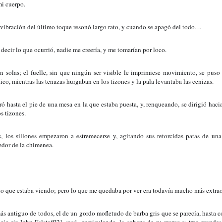
mi cuerpo.
a vibración del último toque resonó largo rato, y cuando se apagó del todo…
 decir lo que ocurrió, nadie me creería, y me tomarían por loco.
n solas; el fuelle, sin que ningún ser visible le imprimiese movimiento, se puso a
tico, mientras las tenazas hurgaban en los tizones y la pala levantaba las cenizas.
ró hasta el pie de una mesa en la que estaba puesta, y, renqueando, se dirigió hacia
s tizones.
, los sillones empezaron a estremecerse y, agitando sus retorcidas patas de una
edor de la chimenea.
lo que estaba viendo; pero lo que me quedaba por ver era todavía mucho más extrao
más antiguo de todos, el de un gordo mofletudo de barba gris que se parecía, hasta co