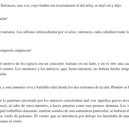
 Entonces, una voz, cuyo timbre era exactamente el del reloj, se dejó oír y dijo:
ilar!
evantaron. Los sillones retrocedieron por sí solos; entonces, cada caballero tomó 
 orquesta, empiecen!
l motivo de los tapices era un concierto italiano en un lado, y en el otro una cac
el cuerno. Los monteros y los músicos, que, hasta entonces, no habían hecho ningún
sión.
a, y una armonía viva y bailable salió desde los dos extremos de la sala. Primero se 
de la partitura ejecutada por los músicos conciliaban mal con aquellas graves reve
pezó, al cabo de unos minutos, a hacer piruetas como una peonza alemana. Los ve
quel torbellino danzante, emitían sonidos de una naturaleza particular; se hubiera
 un vuelo de palomos. El viento que se introducía por debajo los hinchaba de mane
anas al vuelo.