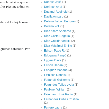
eza la música, que no 
Donoso José
(1)
 los pies me ardían en 
Dorfman Ariel
(1)
Duvanel Adelheid
(1)
Dávila Amparo
(1)
fera del reloj la mano 
Délano Falcón Enrique
(1)
Délano Poli
(1)
Díaz Alfaro Abelardo
(1)
Díaz Costa Rogelio
(1)
Díaz Grullón Virgilio
(2)
Díaz Valcárcel Emilio
(1)
eguimos hablando. Por 
Edison Page R.
(1)
Edogawa Ranpō
(1)
Eggers Dave
(1)
Ellison Harlan
(2)
Enríquez Mariana
(4)
Etchison Dennis
(1)
Fadanelli Guillermo
(1)
Fagundes Telles Lygia
(1)
Faulkner William
(2)
Feinmann José Pablo
(1)
Fernández Cubas Cristina
(1)
Ferrero Laura
(1)