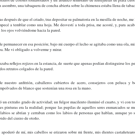
estidos de colores tornasolados y un abanico sembrado de lentejuelas de plata cubr
n asombro, una tabaquera de concha abierta sobre la chimenea estaba llena de tabac
sas después de que el criado, tras depositar su palmatoria en la mesilla de noche, m
empecé a temblar como una hoja. Me desvestí a toda prisa, me acosté, y, para acaba
a los ojos volviéndome hacia la pared.
e permanecer en esa posición; bajo mi cuerpo el lecho se agitaba como una ola, mis
ba. Me vi obligado a volverme y mirar.
zaba reflejos rojizos en la estancia, de suerte que apenas podían distinguirse los pe
ados retratos colgados de la pared.
e nuestro anfitrión, caballeros cubiertos de acero, consejeros con peluca y be
mpolvados de blanco que sostenían una rosa en la mano.
 un extraño grado de actividad; un fulgor macilento iluminó el cuarto, y vi con to
s pinturas era la realidad; porque las pupilas de aquellos seres enmarcados se mo
 labios se abrían y cerraban como los labios de personas que hablan, aunque yo sol
lbido del cierzo de otoño.
e apoderó de mí, mis cabellos se erizaron sobre mi frente, mis dientes castañetear