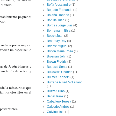
 esfuerzos, después de 
al suelo.
Boffa Alessandro
(1)
Bogado Fernando
(1)
Bolaño Roberto
(1)
otablemente pequeño; 
Bonilla Juan
(1)
tro.
Borges Jorge Luis
(4)
Bornemann Elsa
(1)
Bosch Juan
(2)
Bradbury Ray
(4)
andes ropones negros, 
Briante Miguel
(2)
frecían un espectáculo 
Britton María Rosa
(1)
Brosnan John
(1)
Brown Fredric
(3)
zas de Japón blancas y 
Budassi Sonia
(1)
 un terrón de azúcar y 
Bukowski Charles
(1)
Bulmer Kenneth
(1)
Burrage Alfred McLelland
(1)
uda la más curiosa que 
Buzzati Dino
(1)
n los ojos fijos en el 
Bábel Isaak
(1)
Caballero Teresa
(1)
Caicedo Andrés
(1)
perceptibles.
Calvino Italo
(1)