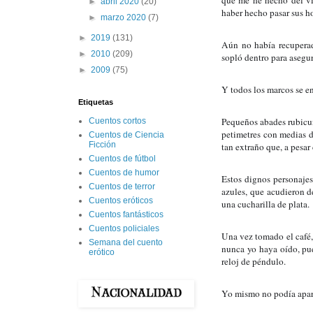
que me he hecho del vie
►
abril 2020
(20)
haber hecho pasar sus ho
►
marzo 2020
(7)
►
2019
(131)
Aún no había recuperad
►
2010
(209)
sopló dentro para asegur
►
2009
(75)
Y todos los marcos se en
Etiquetas
Pequeños abades rubicun
Cuentos cortos
petimetres con medias de
Cuentos de Ciencia
Ficción
tan extraño que, a pesar 
Cuentos de fútbol
Cuentos de humor
Estos dignos personajes
Cuentos de terror
azules, que acudieron d
Cuentos eróticos
una cucharilla de plata.
Cuentos fantásticos
Cuentos policiales
Una vez tomado el café, 
Semana del cuento
nunca yo haya oído, pue
erótico
reloj de péndulo.
Yo mismo no podía apart