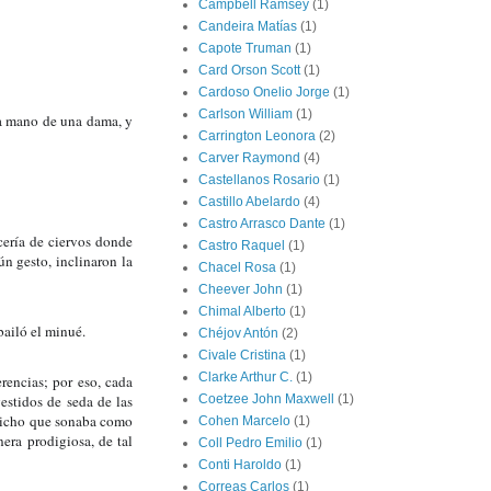
Campbell Ramsey
(1)
Candeira Matías
(1)
Capote Truman
(1)
Card Orson Scott
(1)
Cardoso Onelio Jorge
(1)
Carlson William
(1)
la mano de una dama, y 
Carrington Leonora
(2)
Carver Raymond
(4)
Castellanos Rosario
(1)
Castillo Abelardo
(4)
Castro Arrasco Dante
(1)
ería de ciervos donde 
Castro Raquel
(1)
 gesto, inclinaron la 
Chacel Rosa
(1)
Cheever John
(1)
Chimal Alberto
(1)
bailó el minué.
Chéjov Antón
(2)
Civale Cristina
(1)
Clarke Arthur C.
(1)
rencias; por eso, cada 
stidos de seda de las 
Coetzee John Maxwell
(1)
 dicho que sonaba como 
Cohen Marcelo
(1)
ra prodigiosa, de tal 
Coll Pedro Emilio
(1)
Conti Haroldo
(1)
Correas Carlos
(1)