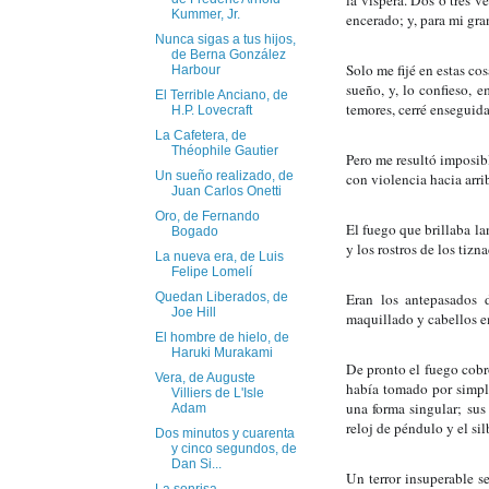
la víspera. Dos o tres v
Kummer, Jr.
encerado; y, para mi gra
Nunca sigas a tus hijos,
de Berna González
Solo me fijé en estas co
Harbour
sueño, y, lo confieso, 
El Terrible Anciano, de
temores, cerré enseguid
H.P. Lovecraft
La Cafetera, de
Théophile Gautier
Pero me resultó imposibl
Un sueño realizado, de
con violencia hacia arri
Juan Carlos Onetti
Oro, de Fernando
El fuego que brillaba lan
Bogado
y los rostros de los tizn
La nueva era, de Luis
Felipe Lomelí
Eran los antepasados d
Quedan Liberados, de
Joe Hill
maquillado y cabellos e
El hombre de hielo, de
Haruki Murakami
De pronto el fuego cobró
Vera, de Auguste
había tomado por simple
Villiers de L'Isle
una forma singular; sus
Adam
reloj de péndulo y el si
Dos minutos y cuarenta
y cinco segundos, de
Dan Si...
Un terror insuperable s