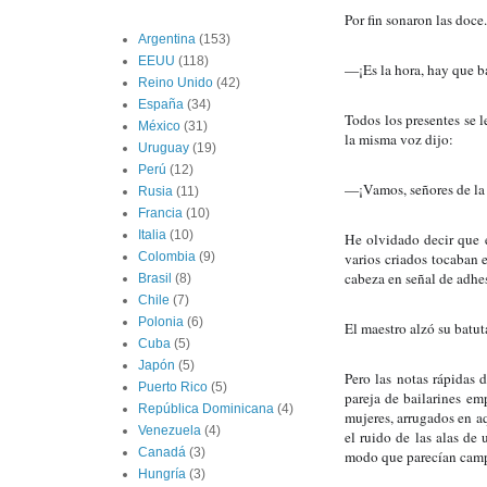
Por fin sonaron las doce.
Argentina
(153)
EEUU
(118)
—¡Es la hora, hay que ba
Reino Unido
(42)
España
(34)
Todos los presentes se l
México
(31)
la misma voz dijo:
Uruguay
(19)
Perú
(12)
—¡Vamos, señores de la
Rusia
(11)
Francia
(10)
Italia
(10)
He olvidado decir que e
varios criados tocaban 
Colombia
(9)
cabeza en señal de adhe
Brasil
(8)
Chile
(7)
Polonia
(6)
El maestro alzó su batut
Cuba
(5)
Japón
(5)
Pero las notas rápidas 
Puerto Rico
(5)
pareja de bailarines em
República Dominicana
(4)
mujeres, arrugados en a
Venezuela
(4)
el ruido de las alas de
Canadá
(3)
modo que parecían camp
Hungría
(3)