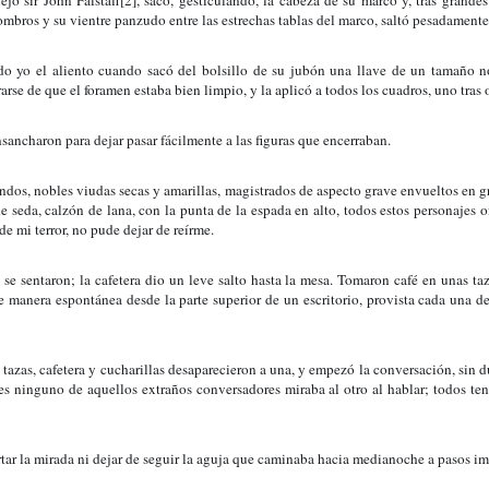
jo sir John Falstaff[2], sacó, gesticulando, la cabeza de su marco y, tras grandes
mbros y su vientre panzudo entre las estrechas tablas del marco, saltó pesadamente 
o yo el aliento cuando sacó del bolsillo de su jubón una llave de un tamaño n
arse de que el foramen estaba bien limpio, y la aplicó a todos los cuadros, uno tras o
sancharon para dejar pasar fácilmente a las figuras que encerraban.
dos, nobles viudas secas y amarillas, magistrados de aspecto grave envueltos en gr
 seda, calzón de lana, con la punta de la espada en alto, todos estos personajes o
de mi terror, no pude dejar de reírme.
 se sentaron; la cafetera dio un leve salto hasta la mesa. Tomaron café en unas ta
e manera espontánea desde la parte superior de un escritorio, provista cada una de
tazas, cafetera y cucharillas desaparecieron a una, y empezó la conversación, sin d
s ninguno de aquellos extraños conversadores miraba al otro al hablar; todos tenía
ar la mirada ni dejar de seguir la aguja que caminaba hacia medianoche a pasos im