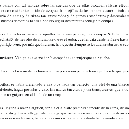
s pasaba con tal rapidez sobre las cuerdas que de ellas brotaban chispas eléctri
aban como si hubieran sido de azogue; las mejillas de los monteros estaban inflada
uvio de notas y de trinos tan apresurados y de gamas ascendentes y descendente
os mismos demonios habrían podido seguir dos minutos semejante compás.
 ver todos los esfuerzos de aquellos bailarines para seguir el compás. Saltaban, hací
chats[3] de tres pies de altura, tanto que el sudor, que les caía desde la frente hasta 
uillaje. Pero, por más que hicieran, la orquesta siempre se les adelantaba tres o cua
detuvieron. Vi algo que se me había escapado: una mujer que no bailaba.
taca en el rincón de la chimenea, y ni por asomo parecía tomar parte en lo que pasa
ueños, se había presentado a mis ojos nada tan perfecto; una piel de una blancu
iciento, largas pestañas y unos iris azules tan claros y tan transparentes, que a trav
omo un guijarro en el fondo de un arroyo.
ez llegaba a amar a alguien, sería a ella. Salté precipitadamente de la cama, de d
 me dirigí hacia ella, guiado por algo que actuaba en mí sin que pudiera darme cu
 sus manos en las mías, hablándole como si la conociera desde hacía veinte años.