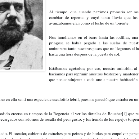
Al tiempo, que cuando partimos prometía ser magn
cambiar de repente, y cayó tanta lluvia que las
avanzábamos eran como el lecho de un torrente.
Nos hundíamos en el barro hasta las rodillas, una 
pringosa se había pegado a las suelas de nuestr
aminoraba tanto nuestros pasos que no llegamos al lu
hasta una hora después de la puesta de sol.
Estábamos agotados; por eso, nuestro anfitrión, al 
hacíamos para reprimir nuestros bostezos y mantener l
que nos condujeran a cada uno a nuestra habitación
trar en ella sentí una especie de escalofrío febril, pues me pareció que entraba en 
dido creerse en tiempos de la Regencia al ver los dinteles de Boucher[1] que rep
recargados con adornos de rocalla del peor gusto, y los tremós de los espejos torpe
do. El tocador, cubierto de estuches para peines y de borlas para empolvar, parecí