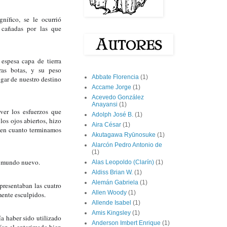
ífico, se le ocurrió 
 cañadas por las que 
espesa capa de tierra 
as botas, y su peso 
Abbate Florencia
(1)
gar de nuestro destino 
Accame Jorge
(1)
Acevedo González
Anayansi
(1)
ver los esfuerzos que 
Adolph José B.
(1)
os ojos abiertos, hizo 
Aira César
(1)
 en cuanto terminamos 
Akutagawa Ryūnosuke
(1)
Alarcón Pedro Antonio de
(1)
un mundo nuevo.
Alas Leopoldo (Clarín)
(1)
Aldiss Brian W.
(1)
Alemán Gabriela
(1)
resentaban las cuatro 
Allen Woody
(1)
mente esculpidos.
Allende Isabel
(1)
Amis Kingsley
(1)
a haber sido utilizado 
Anderson Imbert Enrique
(1)