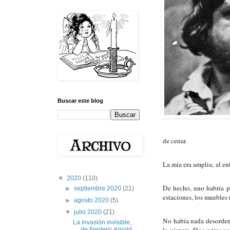
Buscar este blog
de cenar.
La mía era amplia; al en
▼
2020
(110)
De hecho, uno habría po
►
septiembre 2020
(21)
estaciones, los muebles 
►
agosto 2020
(5)
▼
julio 2020
(21)
No había nada desordena
La invasión invisible,
de Frederic Arnold