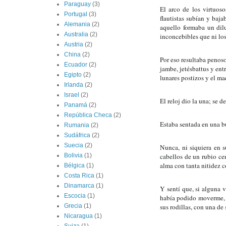
Paraguay
(3)
El arco de los virtuoso
Portugal
(3)
flautistas subían y baj
Alemania
(2)
aquello formaba un dil
Australia
(2)
inconcebibles que ni l
Austria
(2)
China
(2)
Por eso resultaba penoso
Ecuador
(2)
jambe, jetésbattus y entre
Egipto
(2)
lunares postizos y el maq
Irlanda
(2)
Israel
(2)
El reloj dio la una; se 
Panamá
(2)
República Checa
(2)
Estaba sentada en una bu
Rumania
(2)
Sudáfrica
(2)
Suecia
(2)
Nunca, ni siquiera en s
cabellos de un rubio cen
Bolivia
(1)
alma con tanta nitidez c
Bélgica
(1)
Costa Rica
(1)
Dinamarca
(1)
Y sentí que, si alguna v
Escocia
(1)
había podido moverme, y
sus rodillas, con una de
Grecia
(1)
Nicaragua
(1)