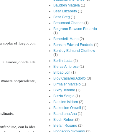
Baudoin Magela
(1)
Bear Elizabeth
(1)
Bear Greg
(1)
Beaumont Charles
(1)
Belgrano Rawson Eduardo
(1)
Benedetti Mario
(2)
 soplar el fuego, con 
Benson Edward Frederic
(1)
Bentley Edmund Clerihew
(1)
Berlin Lucia
(2)
 la lumbre, donde ella 
Bierce Ambrose
(1)
Bilbao Jon
(1)
Bioy Casares Adolfo
(3)
 manera sorprendente, 
Birmajer Marcelo
(1)
Bixby Jerome
(1)
Bizzio Sergio
(1)
Blaisten Isidoro
(2)
Blakeston Oswell
(1)
rdinario.
Blandiana Ana
(1)
Bloch Robert
(2)
Bléfari Rosario
(1)
nfundirse, con la idea 
Boccaccio Giovanni
(1)