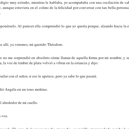
digio muy extraño, mientras le hablaba, yo acompañaba con una oscilación de cab
, aunque estuviera en el colmo de la felicidad por conversar con tan bella persona,
.
ponérselo. Al parecer ella comprendió lo que yo quería porque, alzando hacia la es
:
 allí, ya veremos, mi querido Théodore.
o no me sorprendió en absoluto oírme llamar de aquella forma por mi nombre, y s
a, la voz de timbre de plata volvió a vibrar en la estancia y dijo:
lar con el señor, si eso le apetece, pero ya sabe lo que pasará.
ó Angéla en un tono mohíno.
l alrededor de mi cuello.
 voz.