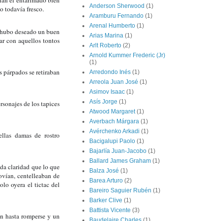
ían el entarimado bien 
Anderson Sherwood
(1)
o todavía fresco.
Aramburu Fernando
(1)
Arenal Humberto
(1)
e hubo deseado un buen 
Arias Marina
(1)
r con aquellos tontos 
Arlt Roberto
(2)
Arnold Kummer Frederic (Jr)
(1)
 párpados se retiraban 
Arredondo Inés
(1)
Arreola Juan José
(1)
Asimov Isaac
(1)
Asís Jorge
(1)
rsonajes de los tapices 
Atwood Margaret
(1)
Averbach Márgara
(1)
Avérchenko Arkadi
(1)
llas damas de rostro 
Bacigalupi Paolo
(1)
Bajarlía Juan-Jacobo
(1)
Ballard James Graham
(1)
da claridad que lo que 
Balza José
(1)
vían, centelleaban de 
Barea Arturo
(2)
o oyera el tictac del 
Bareiro Saguier Rubén
(1)
Barker Clive
(1)
Battista Vicente
(3)
on hasta romperse y un 
Baudelaire Charles
(1)