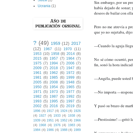
Suiza
(1)
Sin embargo, por un pro
Ucrania
(1)
había dejado de sonar; y
deseos de bailar con ella
Pero no me atrevía a pro
que yo no sujetaba, dijo
?
(49)
1959
(12)
2017
—Cuando la aguja llegue
(12)
1967
(11)
1970
(11)
1953
(10)
1958
(8)
2014
(8)
2015
(8)
1957
(7)
1964
(7)
No sé cómo ocurrió, per
1975
(7)
1994
(7)
2006
(7)
fin, sonó la hora indicad
2009
(7)
2018
(7)
1947
(6)
1961
(6)
1962
(6)
1972
(6)
1981
(6)
1985
(6)
1999
(6)
—Angéla, puede usted bai
2005
(6)
2008
(6)
1948
(5)
1950
(5)
1954
(5)
1965
(5)
—No importa —respondi
1971
(5)
1973
(5)
1977
(5)
1982
(5)
1987
(5)
1992
(5)
1993
(5)
1995
(5)
1997
(5)
Y pasó su brazo de marfi
2002
(5)
2016
(5)
2019
(5)
1896
(4)
1917
(4)
1924
(4)
1926
(4)
1927
(4)
1933
(4)
1938
(4)
—Prestissimo! —gritó la
1939
(4)
1951
(4)
1952
(4)
1966
(4)
1968
(4)
1976
(4)
1983
(4)
1984
(4)
1986
(4)
1988
(4)
1989