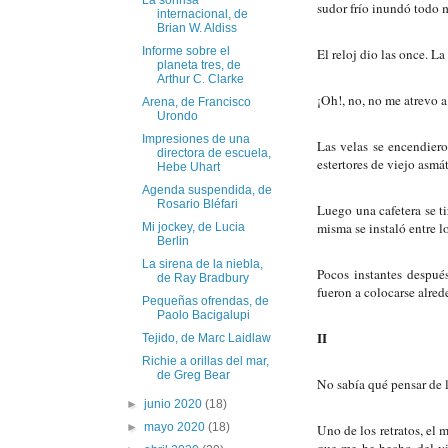
La sonrisa
sudor frío inundó todo 
internacional, de
Brian W. Aldiss
Informe sobre el
El reloj dio las once. L
planeta tres, de
Arthur C. Clarke
¡Oh!, no, no me atrevo a
Arena, de Francisco
Urondo
Impresiones de una
Las velas se encendiero
directora de escuela,
estertores de viejo asmá
Hebe Uhart
Agenda suspendida, de
Rosario Bléfari
Luego una cafetera se ti
misma se instaló entre lo
Mi jockey, de Lucia
Berlin
La sirena de la niebla,
Pocos instantes después
de Ray Bradbury
fueron a colocarse alred
Pequeñas ofrendas, de
Paolo Bacigalupi
II
Tejido, de Marc Laidlaw
Richie a orillas del mar,
de Greg Bear
No sabía qué pensar de 
►
junio 2020
(18)
►
mayo 2020
(18)
Uno de los retratos, el 