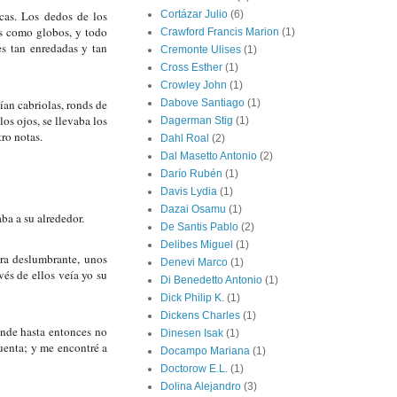
cas. Los dedos de los 
Cortázar Julio
(6)
s como globos, y todo 
Crawford Francis Marion
(1)
s tan enredadas y tan 
Cremonte Ulises
(1)
Cross Esther
(1)
Crowley John
(1)
an cabriolas, ronds de 
Dabove Santiago
(1)
los ojos, se llevaba los 
Dagerman Stig
(1)
tro notas.
Dahl Roal
(2)
Dal Masetto Antonio
(2)
Darío Rubén
(1)
Davis Lydia
(1)
Dazai Osamu
(1)
ba a su alrededor.
De Santis Pablo
(2)
Delibes Miguel
(1)
ra deslumbrante, unos 
Denevi Marco
(1)
és de ellos veía yo su 
Di Benedetto Antonio
(1)
Dick Philip K.
(1)
Dickens Charles
(1)
onde hasta entonces no 
Dinesen Isak
(1)
enta; y me encontré a 
Docampo Mariana
(1)
Doctorow E.L.
(1)
Dolina Alejandro
(3)