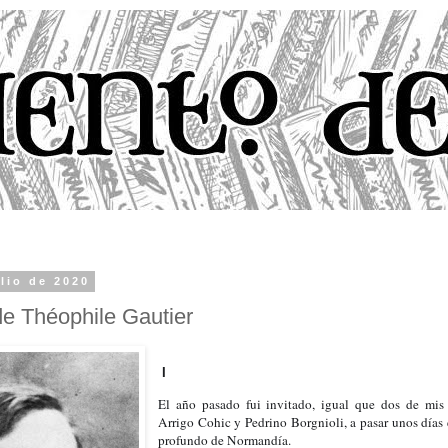
ulio de 2020
de Théophile Gautier
I
El año pasado fui invitado, igual que dos de mis c
Arrigo Cohic y Pedrino Borgnioli, a pasar unos días 
profundo de Normandía.