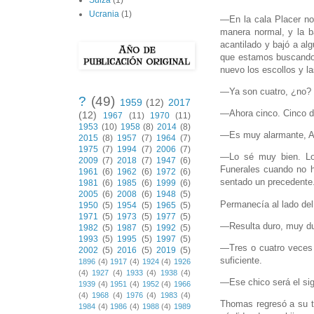
Suiza
(1)
Ucrania
(1)
—En la cala Placer no
manera normal, y la b
acantilado y bajó a al
que estamos buscando 
nuevo los escollos y l
—Ya son cuatro, ¿no?
?
(49)
1959
(12)
2017
—Ahora cinco. Cinco d
(12)
1967
(11)
1970
(11)
1953
(10)
1958
(8)
2014
(8)
—Es muy alarmante, Al
2015
(8)
1957
(7)
1964
(7)
1975
(7)
1994
(7)
2006
(7)
—Lo sé muy bien. Los
2009
(7)
2018
(7)
1947
(6)
Funerales cuando no h
1961
(6)
1962
(6)
1972
(6)
sentado un precedente
1981
(6)
1985
(6)
1999
(6)
2005
(6)
2008
(6)
1948
(5)
Permanecía al lado del
1950
(5)
1954
(5)
1965
(5)
1971
(5)
1973
(5)
1977
(5)
—Resulta duro, muy dur
1982
(5)
1987
(5)
1992
(5)
1993
(5)
1995
(5)
1997
(5)
—Tres o cuatro veces 
2002
(5)
2016
(5)
2019
(5)
suficiente.
1896
(4)
1917
(4)
1924
(4)
1926
(4)
1927
(4)
1933
(4)
1938
(4)
—Ese chico será el sigu
1939
(4)
1951
(4)
1952
(4)
1966
(4)
1968
(4)
1976
(4)
1983
(4)
Thomas regresó a su ta
1984
(4)
1986
(4)
1988
(4)
1989