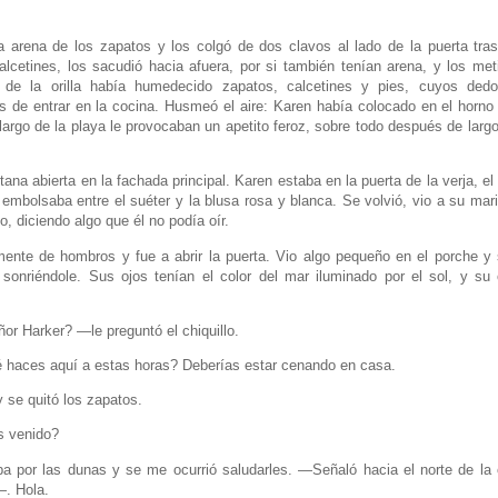
a arena de los zapatos y los colgó de dos clavos al lado de la puerta tra
calcetines, los sacudió hacia afuera, por si también tenían arena, y los met
a de la orilla había humedecido zapatos, calcetines y pies, cuyos ded
s de entrar en la cocina. Husmeó el aire: Karen había colocado en el hor
largo de la playa le provocaban un apetito feroz, sobre todo después de largo
tana abierta en la fachada principal. Karen estaba en la puerta de la verja, el 
 embolsaba entre el suéter y la blusa rosa y blanca. Se volvió, vio a su mar
, diciendo algo que él no podía oír.
ente de hombros y fue a abrir la puerta. Vio algo pequeño en el porche y 
 sonriéndole. Sus ojos tenían el color del mar iluminado por el sol, y su
r Harker? —le preguntó el chiquillo.
aces aquí a estas horas? Deberías estar cenando en casa.
 se quitó los zapatos.
s venido?
por las dunas y se me ocurrió saludarles. —Señaló hacia el norte de la
—. Hola.