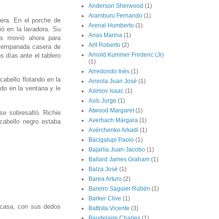
Anderson Sherwood
(1)
Aramburu Fernando
(1)
sera. En el porche de
Arenal Humberto
(1)
ió en la lavadora. Su
Arias Marina
(1)
os movió ahora para
Arlt Roberto
(2)
no empanada casera de
Arnold Kummer Frederic (Jr)
s días ante el tablero
(1)
Arredondo Inés
(1)
cabello flotando en la
Arreola Juan José
(1)
ido en la ventana y le
Asimov Isaac
(1)
Asís Jorge
(1)
Atwood Margaret
(1)
se sobresaltó. Richie
Averbach Márgara
(1)
 cabello negro estaba
Avérchenko Arkadi
(1)
Bacigalupi Paolo
(1)
Bajarlía Juan-Jacobo
(1)
Ballard James Graham
(1)
Balza José
(1)
Barea Arturo
(2)
Bareiro Saguier Rubén
(1)
Barker Clive
(1)
 casa, con sus dedos
Battista Vicente
(3)
Baudelaire Charles
(1)