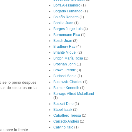
Boffa Alessandro
(1)
Bogado Fernando
(1)
Bolaño Roberto
(1)
Bonilla Juan
(1)
Borges Jorge Luis
(4)
Bornemann Elsa
(1)
Bosch Juan
(2)
Bradbury Ray
(4)
Briante Miguel
(2)
Britton María Rosa
(1)
Brosnan John
(1)
Brown Fredric
(3)
Budassi Sonia
(1)
Bukowski Charles
(1)
No se lo peinó después
as de circuitos en la
Bulmer Kenneth
(1)
Burrage Alfred McLelland
(1)
Buzzati Dino
(1)
Bábel Isaak
(1)
Caballero Teresa
(1)
Caicedo Andrés
(1)
Calvino Italo
(1)
 sobre la frente.