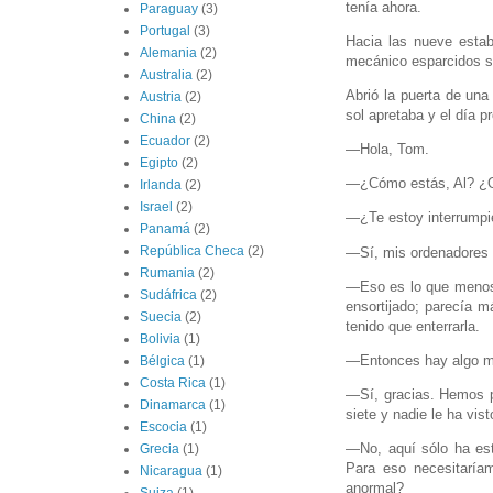
tenía ahora.
Paraguay
(3)
Portugal
(3)
Hacia las nueve estaba
Alemania
(2)
mecánico esparcidos so
Australia
(2)
Abrió la puerta de una
Austria
(2)
sol apretaba y el día 
China
(2)
Ecuador
(2)
—Hola, Tom.
Egipto
(2)
—¿Cómo estás, Al? ¿O
Irlanda
(2)
Israel
(2)
—¿Te estoy interrump
Panamá
(2)
República Checa
(2)
—Sí, mis ordenadores n
Rumania
(2)
—Eso es lo que menos 
Sudáfrica
(2)
ensortijado; parecía m
Suecia
(2)
tenido que enterrarla.
Bolivia
(1)
—Entonces hay algo má
Bélgica
(1)
Costa Rica
(1)
—Sí, gracias. Hemos p
Dinamarca
(1)
siete y nadie le ha vi
Escocia
(1)
—No, aquí sólo ha esta
Grecia
(1)
Para eso necesitaría
Nicaragua
(1)
anormal?