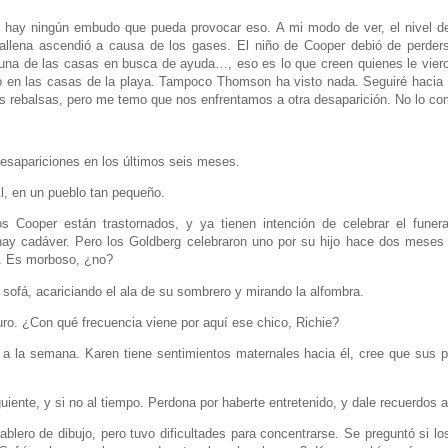
 hay ningún embudo que pueda provocar eso. A mi modo de ver, el nivel de
allena ascendió a causa de los gases. El niño de Cooper debió de perders
guna de las casas en busca de ayuda…, eso es lo que creen quienes le viero
en las casas de la playa. Tampoco Thomson ha visto nada. Seguiré hacia e
as rebalsas, pero me temo que nos enfrentamos a otra desaparición. No lo com
esapariciones en los últimos seis meses.
, en un pueblo tan pequeño.
 Cooper están trastornados, y ya tienen intención de celebrar el funer
ay cadáver. Pero los Goldberg celebraron uno por su hijo hace dos meses
. Es morboso, ¿no?
 sofá, acariciando el ala de su sombrero y mirando la alfombra.
o. ¿Con qué frecuencia viene por aquí ese chico, Richie?
a la semana. Karen tiene sentimientos maternales hacia él, cree que sus p
iente, y si no al tiempo. Perdona por haberte entretenido, y dale recuerdos a
blero de dibujo, pero tuvo dificultades para concentrarse. Se preguntó si lo