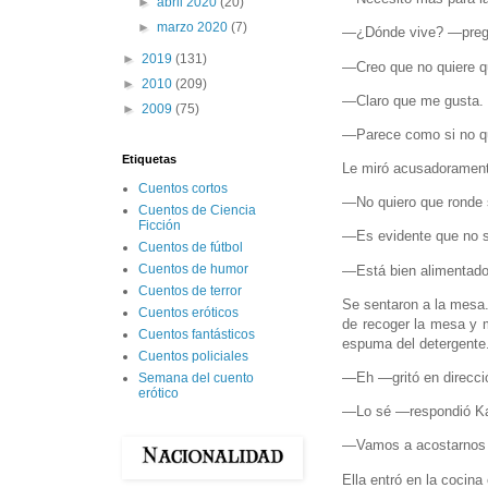
►
abril 2020
(20)
►
marzo 2020
(7)
—¿Dónde vive? —pregu
►
2019
(131)
—Creo que no quiere q
►
2010
(209)
—Claro que me gusta. 
►
2009
(75)
—Parece como si no qu
Etiquetas
Le miró acusadoramen
Cuentos cortos
—No quiero que ronde s
Cuentos de Ciencia
Ficción
—Es evidente que no 
Cuentos de fútbol
Cuentos de humor
—Está bien alimentado
Cuentos de terror
Se sentaron a la mesa.
Cuentos eróticos
de recoger la mesa y m
Cuentos fantásticos
espuma del detergente
Cuentos policiales
—Eh —gritó en direcci
Semana del cuento
erótico
—Lo sé —respondió Kar
—Vamos a acostarnos 
Ella entró en la cocin