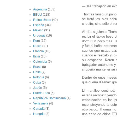
—Has trabajado en exc
Argentina
(153)
Thomas lanzó un paño d
EEUU
(118)
se frotó los ojos sob
Reino Unido
(42)
circuito, sino sólo el r
España
(34)
México
(31)
Al día siguiente Thom
Uruguay
(19)
recibir el rápido beso
Perú
(12)
dormir un poco más. Un
y fue al baño, estremec
Rusia
(11)
cuenco que usaba para 
Francia
(10)
cuando él resbaló y lo
Italia
(10)
su despacho. Karen s
Colombia
(9)
trabajador autónomo y 
Brasil
(8)
si quería mantener su 
Chile
(7)
Dentro de unos meses 
Polonia
(6)
que quería diseñar: gr
Cuba
(5)
Japón
(5)
El martilleo continuó
Puerto Rico
(5)
estaba reconstruyendo
República Dominicana
(4)
embarcación en las p
Venezuela
(4)
reconstruyendo la estr
Canadá
(3)
otro barco. Thomas no 
una serie de chips TTL
Hungría
(3)