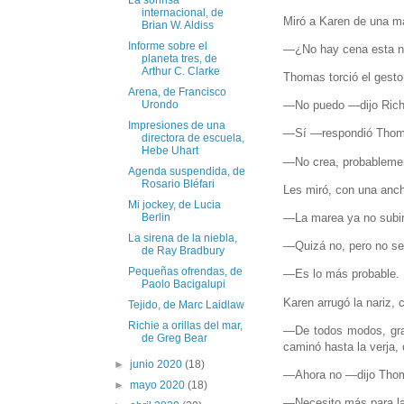
La sonrisa
internacional, de
Miró a Karen de una m
Brian W. Aldiss
Informe sobre el
—¿No hay cena esta n
planeta tres, de
Arthur C. Clarke
Thomas torció el gesto
Arena, de Francisco
—No puedo —dijo Richi
Urondo
Impresiones de una
—Sí —respondió Thomas—
directora de escuela,
Hebe Uhart
—No crea, probablement
Agenda suspendida, de
Rosario Bléfari
Les miró, con una anch
Mi jockey, de Lucia
—La marea ya no subi
Berlin
La sirena de la niebla,
—Quizá no, pero no ser
de Ray Bradbury
Pequeñas ofrendas, de
—Es lo más probable. 
Paolo Bacigalupi
Karen arrugó la nariz,
Tejido, de Marc Laidlaw
Richie a orillas del mar,
—De todos modos, graci
de Greg Bear
caminó hasta la verja,
►
junio 2020
(18)
—Ahora no —dijo Thom
►
mayo 2020
(18)
—Necesito más para l