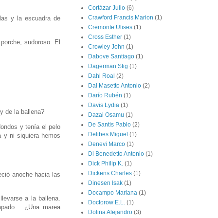
Cortázar Julio
(6)
Crawford Francis Marion
(1)
llas y la escuadra de
Cremonte Ulises
(1)
Cross Esther
(1)
 porche, sudoroso. El
Crowley John
(1)
Dabove Santiago
(1)
Dagerman Stig
(1)
Dahl Roal
(2)
Dal Masetto Antonio
(2)
Darío Rubén
(1)
Davis Lydia
(1)
y de la ballena?
Dazai Osamu
(1)
De Santis Pablo
(2)
ndos y tenía el pelo
Delibes Miguel
(1)
a y ni siquiera hemos
Denevi Marco
(1)
Di Benedetto Antonio
(1)
Dick Philip K.
(1)
Dickens Charles
(1)
eció anoche hacia las
Dinesen Isak
(1)
Docampo Mariana
(1)
levarse a la ballena.
Doctorow E.L.
(1)
trapado… ¿Una marea
Dolina Alejandro
(3)