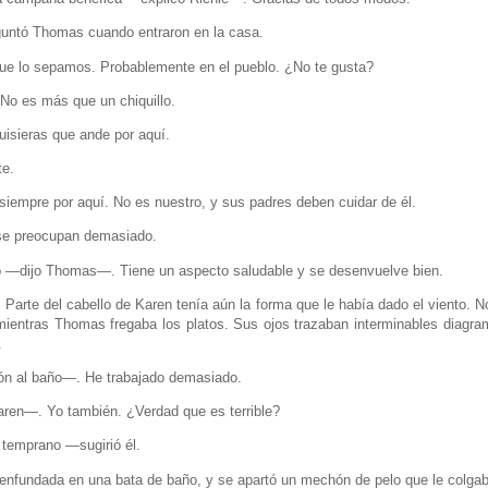
ntó Thomas cuando entraron en la casa.
ue lo sepamos. Probablemente en el pueblo. ¿No te gusta?
No es más que un chiquillo.
isieras que ande por aquí.
te.
iempre por aquí. No es nuestro, y sus padres deben cuidar de él.
se preocupan demasiado.
 —dijo Thomas—. Tiene un aspecto saludable y se desenvuelve bien.
 Parte del cabello de Karen tenía aún la forma que le había dado el viento. 
ientras Thomas fregaba los platos. Sus ojos trazaban interminables diagram
.
ón al baño—. He trabajado demasiado.
en—. Yo también. ¿Verdad que es terrible?
temprano —sugirió él.
a enfundada en una bata de baño, y se apartó un mechón de pelo que le colgaba