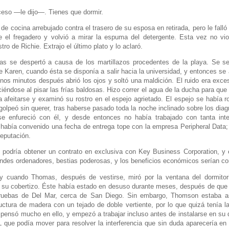
eso —le dijo—. Tienes que dormir.
e cocina arrebujado contra el trasero de su esposa en retirada, pero le falló
re el fregadero y volvió a mirar la espuma del detergente. Esta vez no v
ostro de Richie. Extrajo el último plato y lo aclaró.
as se despertó a causa de los martillazos procedentes de la playa. Se s
 de Karen, cuando ésta se disponía a salir hacia la universidad, y entonces s
os minutos después abrió los ojos y soltó una maldición. El ruido era exce
iéndose al pisar las frías baldosas. Hizo correr el agua de la ducha para que 
afeitarse y examinó su rostro en el espejo agrietado. El espejo se había r
 golpeó sin querer, tras haberse pasado toda la noche inclinado sobre los dia
e enfureció con él, y desde entonces no había trabajado con tanta int
había convenido una fecha de entrega tope con la empresa Peripheral Data; 
reputación.
podría obtener un contrato en exclusiva con Key Business Corporation, y 
andes ordenadores, bestias poderosas, y los beneficios económicos serían co
, y cuando Thomas, después de vestirse, miró por la ventana del dormito
 su cobertizo. Éste había estado en desuso durante meses, después de que
ruebas de Del Mar, cerca de San Diego. Sin embargo, Thomson estaba as
uctura de madera con un tejado de doble vertiente, por lo que quizá tenía la
pensó mucho en ello, y empezó a trabajar incluso antes de instalarse en su
 que podía mover para resolver la interferencia que sin duda aparecería en 