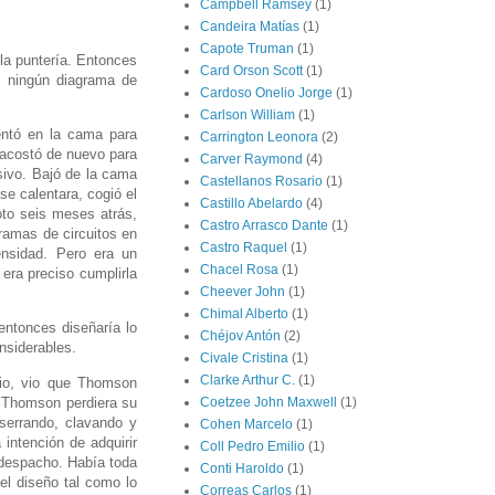
Campbell Ramsey
(1)
Candeira Matías
(1)
Capote Truman
(1)
 la puntería. Entonces
Card Orson Scott
(1)
io ningún diagrama de
Cardoso Onelio Jorge
(1)
Carlson William
(1)
entó en la cama para
Carrington Leonora
(2)
e acostó de nuevo para
Carver Raymond
(4)
sivo. Bajó de la cama
Castellanos Rosario
(1)
se calentara, cogió el
Castillo Abelardo
(4)
oto seis meses atrás,
Castro Arrasco Dante
(1)
gramas de circuitos en
Castro Raquel
(1)
ensidad. Pero era un
Chacel Rosa
(1)
era preciso cumplirla
Cheever John
(1)
Chimal Alberto
(1)
entonces diseñaría lo
Chéjov Antón
(2)
nsiderables.
Civale Cristina
(1)
Clarke Arthur C.
(1)
rio, vio que Thomson
 Thomson perdiera su
Coetzee John Maxwell
(1)
errando, clavando y
Cohen Marcelo
(1)
 intención de adquirir
Coll Pedro Emilio
(1)
 despacho. Había toda
Conti Haroldo
(1)
el diseño tal como lo
Correas Carlos
(1)