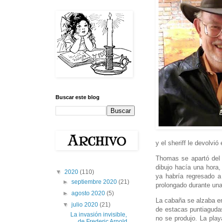
Buscar este blog
y el sheriff le devolvió
Thomas se apartó del 
dibujo hacía una hora,
▼
2020
(110)
ya habría regresado a
►
septiembre 2020
(21)
prolongado durante un
►
agosto 2020
(5)
La cabaña se alzaba en 
▼
julio 2020
(21)
de estacas puntiagudas
La invasión invisible,
no se produjo. La play
de Frederic Arnold