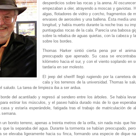
desperdicios sobre las rocas y la arena. Al oscurece
empezaban a oler, atrayendo a moscas y gaviotas. 
algas, flotadores de vidrio y corcho, fragmentos de 
envases de aerosoles y una ballena. Ésta medía un
longitud, y había muerto durante la noche tras su im
puntiagudas rocas de la cala. Parecía una babosa gi
sobre la rebalsa de aguas quietas, con la cabeza y l
sobre los bordes.
Thomas Harker sintió cierta pena por el anim
preocupado que apenado. Su casa se encontrab
kilómetro hacia el sur, y con el viento soplando en su
tardaría en ser molesto.
El jeep del sheriff llegó rugiendo por la carretera de
cala y los terrenos de la universidad. Thomas le sal
 el saludo. La tarea de limpieza iba a ser ardua.
borde del acantilado y regresó al sendero entre los árboles. Se había le
 para estirar los músculos, y el paseo había durado más de lo que esperab
 casa y estaría esperándole, fatigada tras el trabajo de matriculación de
a semana.
un bonito terreno, apenas a treinta metros de la orilla, sin nada más que hie
 que la separaba del agua. Durante la tormenta se habían preocupado, pero
a se elevaba ligeramente hacia su finca, formando una especie de dique nat