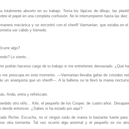
 totalmente absorto en su trabajo. Tenía los lápices de dibujo, las planti
bre el papel en una completa confusión. No le interrumpieron hasta las diez.
 manera mecánica y se encontró con el sheriff Varmanian, que estaba en el
prometía ser cálido y húmedo.
curre algo?
iendo? Lo siento…
o podrán hacerse cargo de tu trabajo si me entretienes demasiado. ¿Qué ha
me preocupa en este momento. —Varmanian llevaba gafas de cristales redo
ás un anarquista que un sheriff—. A la ballena se la llevó la marea nocturn
s. Anda, entra y refréscate.
erdido otro niño… Kile, el pequeño de los Cooper, de cuatro años. Desapar
sto desde entonces. ¿Sabes si ha estado por aquí?
do Richie. Escucha, no oí ningún ruido de marea lo bastante fuerte para l
mos otra tormenta. Tal vez ocurrió algo anormal y el pequeño se vio a