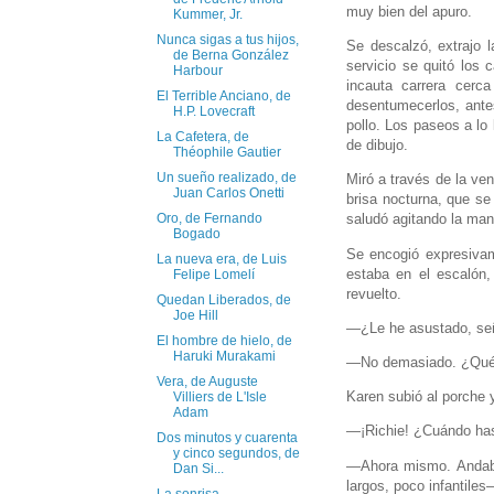
muy bien del apuro.
Kummer, Jr.
Nunca sigas a tus hijos,
Se descalzó, extrajo l
de Berna González
servicio se quitó los 
Harbour
incauta carrera cerc
El Terrible Anciano, de
desentumecerlos, ante
H.P. Lovecraft
pollo. Los paseos a lo 
La Cafetera, de
de dibujo.
Théophile Gautier
Un sueño realizado, de
Miró a través de la ven
Juan Carlos Onetti
brisa nocturna, que se
Oro, de Fernando
saludó agitando la mano
Bogado
Se encogió expresivam
La nueva era, de Luis
estaba en el escalón,
Felipe Lomelí
revuelto.
Quedan Liberados, de
Joe Hill
—¿Le he asustado, seño
El hombre de hielo, de
Haruki Murakami
—No demasiado. ¿Qué h
Vera, de Auguste
Karen subió al porche y
Villiers de L'Isle
Adam
—¡Richie! ¿Cuándo ha
Dos minutos y cuarenta
y cinco segundos, de
—Ahora mismo. Andaba 
Dan Si...
largos, poco infantiles