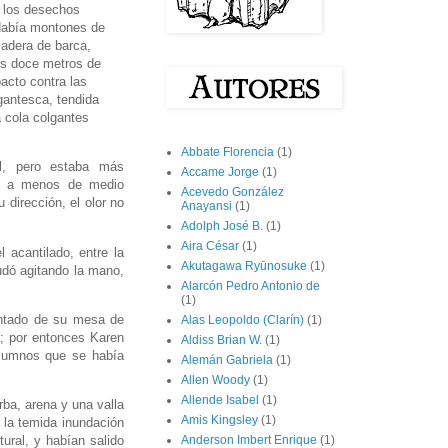
r los desechos
Había montones de
madera de barca,
os doce metros de
pacto contra las
gantesca, tendida
a cola colgantes
Abbate Florencia
(1)
al, pero estaba más
Accame Jorge
(1)
a a menos de medio
Acevedo González
 dirección, el olor no
Anayansi
(1)
Adolph José B.
(1)
Aira César
(1)
l acantilado, entre la
Akutagawa Ryūnosuke
(1)
udó agitando la mano,
Alarcón Pedro Antonio de
(1)
vantado de su mesa de
Alas Leopoldo (Clarín)
(1)
a; por entonces Karen
Aldiss Brian W.
(1)
 alumnos que se había
Alemán Gabriela
(1)
Allen Woody
(1)
Allende Isabel
(1)
rba, arena y una valla
Amis Kingsley
(1)
 la temida inundación
ural, y habían salido
Anderson Imbert Enrique
(1)