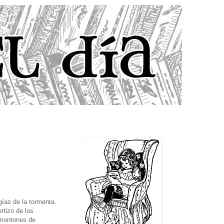
gías de la tormenta.
rtizo de los
 montones de