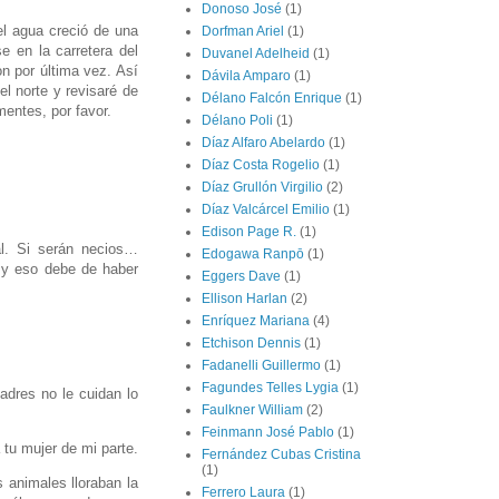
Donoso José
(1)
l agua creció de una
Dorfman Ariel
(1)
e en la carretera del
Duvanel Adelheid
(1)
n por última vez. Así
Dávila Amparo
(1)
l norte y revisaré de
Délano Falcón Enrique
(1)
entes, por favor.
Délano Poli
(1)
Díaz Alfaro Abelardo
(1)
Díaz Costa Rogelio
(1)
Díaz Grullón Virgilio
(2)
Díaz Valcárcel Emilio
(1)
Edison Page R.
(1)
al. Si serán necios…
Edogawa Ranpō
(1)
 y eso debe de haber
Eggers Dave
(1)
Ellison Harlan
(2)
Enríquez Mariana
(4)
Etchison Dennis
(1)
Fadanelli Guillermo
(1)
Fagundes Telles Lygia
(1)
adres no le cuidan lo
Faulkner William
(2)
Feinmann José Pablo
(1)
 tu mujer de mi parte.
Fernández Cubas Cristina
(1)
s animales lloraban la
Ferrero Laura
(1)