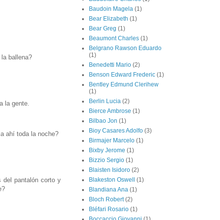
Baudoin Magela
(1)
Bear Elizabeth
(1)
Bear Greg
(1)
Beaumont Charles
(1)
Belgrano Rawson Eduardo
(1)
la ballena?
Benedetti Mario
(2)
Benson Edward Frederic
(1)
Bentley Edmund Clerihew
(1)
Berlin Lucia
(2)
a la gente.
Bierce Ambrose
(1)
Bilbao Jon
(1)
Bioy Casares Adolfo
(3)
la ahí toda la noche?
Birmajer Marcelo
(1)
Bixby Jerome
(1)
Bizzio Sergio
(1)
Blaisten Isidoro
(2)
 del pantalón corto y
Blakeston Oswell
(1)
e?
Blandiana Ana
(1)
Bloch Robert
(2)
Bléfari Rosario
(1)
Boccaccio Giovanni
(1)