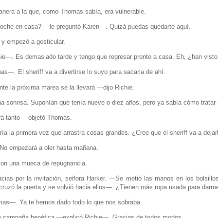
anera a la que, como Thomas sabía, era vulnerable.
oche en casa? —le preguntó Karen—. Quizá puedas quedarte aquí.
 y empezó a gesticular.
e—. Es demasiado tarde y tengo que regresar pronto a casa. Eh, ¿han visto 
. El sheriff va a divertirse lo suyo para sacarla de ahí.
e la próxima marea se la llevará —dijo Richie.
a sonrisa. Suponían que tenía nueve o diez años, pero ya sabía cómo tratar 
rá tanto —objetó Thomas.
ía la primera vez que arrastra cosas grandes. ¿Cree que el sheriff va a dejar
No empezará a oler hasta mañana.
 con una mueca de repugnancia.
as por la invitación, señora Harker. —Se metió las manos en los bolsillos
 cruzó la puerta y se volvió hacia ellos—. ¿Tienen más ropa usada para darm
as—. Ya te hemos dado todo lo que nos sobraba.
a campaña benéfica —explicó Richie—. Gracias de todos modos.