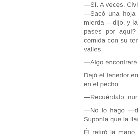
—Sí. A veces. Civ
—Sacó una hoja d
mierda —dijo, y l
pases por aquí?
comida con su ten
valles.
—Algo encontraré 
Dejó el tenedor e
en el pecho.
—Recuérdalo: nun
—No lo hago —di
Suponía que la ll
Él retiró la mano