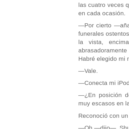
las cuatro veces q
en cada ocasión.
—Por cierto —aña
funerales ostento
la vista, enci
abrasadoramente 
Habré elegido mi 
—Vale.
—Conecta mi iPod 
—¿En posición d
muy escasos en la
Reconoció con un 
—Oh —dijo—. Shuff