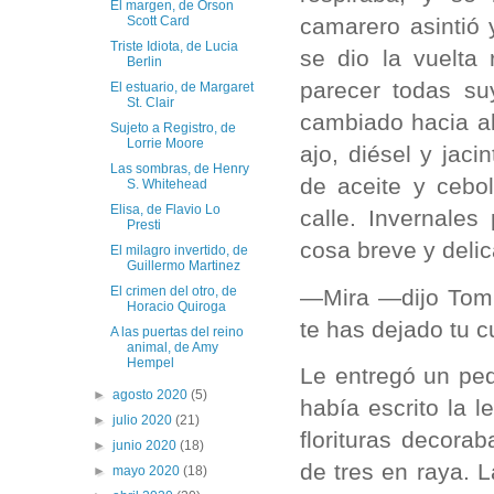
El margen, de Orson
Scott Card
camarero asintió 
Triste Idiota, de Lucia
se dio la vuelta
Berlin
parecer todas su
El estuario, de Margaret
St. Clair
cambiado hacia a
Sujeto a Registro, de
Lorrie Moore
ajo, diésel y jac
Las sombras, de Henry
de aceite y cebo
S. Whitehead
Elisa, de Flavio Lo
calle. Invernales
Presti
cosa breve y deli
El milagro invertido, de
Guillermo Martinez
El crimen del otro, de
—Mira —dijo Tom, 
Horacio Quiroga
te has dejado tu c
A las puertas del reino
animal, de Amy
Hempel
Le entregó un pe
►
agosto 2020
(5)
había escrito la 
►
julio 2020
(21)
florituras decora
►
junio 2020
(18)
de tres en raya. 
►
mayo 2020
(18)