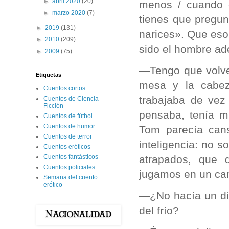
►
abril 2020
(20)
menos / cuando d
►
marzo 2020
(7)
tienes que pregun
►
2019
(131)
narices». Que eso 
►
2010
(209)
sido el hombre ad
►
2009
(75)
—Tengo que volve
Etiquetas
mesa y la cabe
Cuentos cortos
trabajaba de vez 
Cuentos de Ciencia
Ficción
pensaba, tenía m
Cuentos de fútbol
Cuentos de humor
Tom parecía can
Cuentos de terror
inteligencia: no
Cuentos eróticos
atrapados, que 
Cuentos fantásticos
Cuentos policiales
jugamos en un ca
Semana del cuento
erótico
—¿No hacía un dis
del frío?