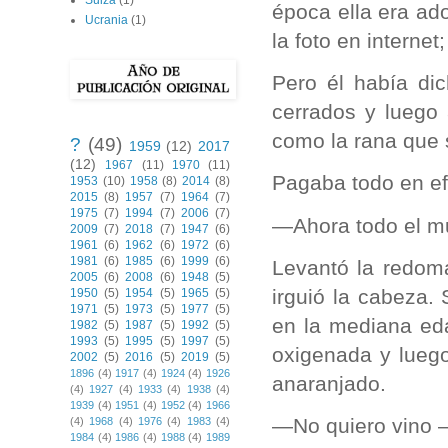
Suiza
(1)
época ella era ad
Ucrania
(1)
la foto en internet
Pero él había di
cerrados y luego 
como la rana que s
?
(49)
1959
(12)
2017
(12)
1967
(11)
1970
(11)
Pagaba todo en ef
1953
(10)
1958
(8)
2014
(8)
2015
(8)
1957
(7)
1964
(7)
1975
(7)
1994
(7)
2006
(7)
—Ahora todo el m
2009
(7)
2018
(7)
1947
(6)
1961
(6)
1962
(6)
1972
(6)
1981
(6)
1985
(6)
1999
(6)
Levantó la redom
2005
(6)
2008
(6)
1948
(5)
irguió la cabeza. 
1950
(5)
1954
(5)
1965
(5)
1971
(5)
1973
(5)
1977
(5)
en la mediana eda
1982
(5)
1987
(5)
1992
(5)
1993
(5)
1995
(5)
1997
(5)
oxigenada y lueg
2002
(5)
2016
(5)
2019
(5)
1896
(4)
1917
(4)
1924
(4)
1926
anaranjado.
(4)
1927
(4)
1933
(4)
1938
(4)
1939
(4)
1951
(4)
1952
(4)
1966
—No quiero vino —
(4)
1968
(4)
1976
(4)
1983
(4)
1984
(4)
1986
(4)
1988
(4)
1989