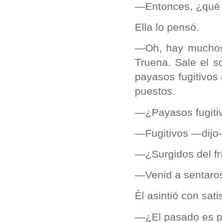
—Entonces, ¿qué 
Ella lo pensó.
—Oh, hay muchos
Truena. Sale el s
payasos fugitivos
puestos.
—¿Payasos fugiti
—Fugitivos —dijo
—¿Surgidos del fr
—Venid a sentaros
Él asintió con sati
—¿El pasado es p