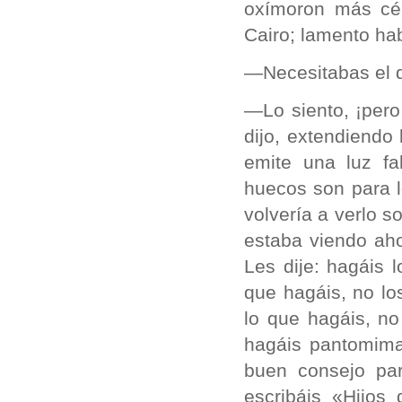
oxímoron más cé
Cairo; lamento hab
—Necesitabas el d
—Lo siento, ¡per
dijo, extendiendo
emite una luz f
huecos son para 
volvería a verlo 
estaba viendo aho
Les dije: hagáis l
que hagáis, no lo
lo que hagáis, no
hagáis pantomima
buen consejo par
escribáis «Hijos 