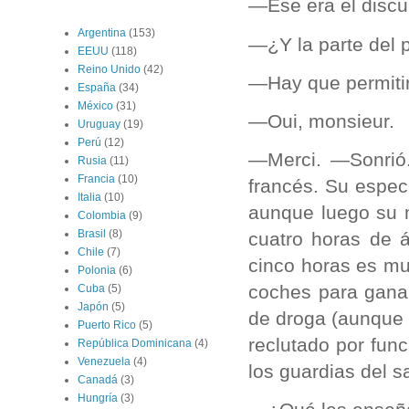
—Ése era el discu
Argentina
(153)
—¿Y la parte del p
EEUU
(118)
Reino Unido
(42)
—Hay que permitir
España
(34)
México
(31)
—Oui, monsieur.
Uruguay
(19)
Perú
(12)
—Merci. —Sonrió.
Rusia
(11)
Francia
(10)
francés. Su especi
Italia
(10)
aunque luego su m
Colombia
(9)
Brasil
(8)
cuatro horas de á
Chile
(7)
cinco horas es mu
Polonia
(6)
coches para ganar
Cuba
(5)
Japón
(5)
de droga (aunque n
Puerto Rico
(5)
reclutado por fun
República Dominicana
(4)
Venezuela
(4)
los guardias del s
Canadá
(3)
Hungría
(3)