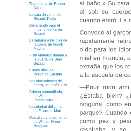
al baño.» Su cara 
Thanatopía, de Rubén
Darío
el sol: su cuerp
La caja de vidrio, de
cuando entró. La
Ricardo Piglia
Devanando para el
imperio, de Karen
Convocó al garço
Russell
rápidamente retir
La sábana a los pies de
la cama, de Ardath
oído para los idi
Mayhar
Y sin embargo llaman a
miel en Francia, 
la puerta, de Dino
Buzzati
extraña que los r
Cuatro días, de
a la escuela de c
Vsévolod Garshin
Los almendrones de
enero, de José Balza
—Pour mon ami, 
Crimen premeditado,
¿Estaba bien? ¿
de Witold
Gombrowicz
ninguna, como en
La soledad del vacío,
de Francesc Marí
parque? Cuando e
Más allá de la tormenta,
como pez y pesc
de William Hope
Hodgson
respiraba, y se