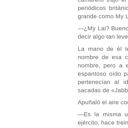
periódicos britán
grande como My L
—¿My Lai? Bueno,
decir algo tan lev
La mano de él te
nombre de esa cá
nombre, pero a e
espantoso oído p
pertenecían al 
sacadas de «Jabb
Apuñaló el aire co
—Es la misma un
ejército, hace trei