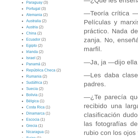
—¿Qué les enseña
Paraguay
(3)
Portugal
(3)
—Teoría crítica —
Alemania
(2)
Películas y marx
Australia
(2)
Austria
(2)
práctico. Nada de
China
(2)
zanja. No, enseñ
Ecuador
(2)
Egipto
(2)
marfil.
Irlanda
(2)
Israel
(2)
—Ja, ja —dijo ella
Panamá
(2)
República Checa
(2)
—Les daba clase
Rumania
(2)
padres.
Sudáfrica
(2)
Suecia
(2)
Bolivia
(1)
—¿Te parecía qu
Bélgica
(1)
recibido una lar
Costa Rica
(1)
clasificación dud
Dinamarca
(1)
Escocia
(1)
las fotografías d
Grecia
(1)
rubio con los ojo
Nicaragua
(1)