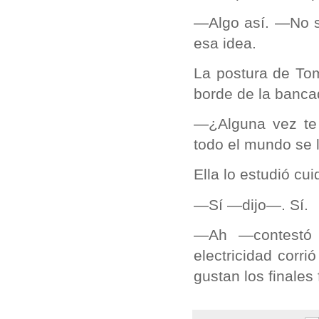
—Algo así. —No sa
esa idea.
La postura de Tom
borde de la banca
—¿Alguna vez te
todo el mundo se li
Ella lo estudió c
—Sí —dijo—. Sí.
—Ah —contestó é
electricidad corr
gustan los finales 