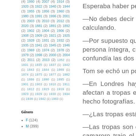
(4)
1990
(4)
2007
(4)
1914
(3)
Esperaba haber pe
1920
(3)
1922
(3)
1940
(3)
1944
(3)
1955
(3)
1956
(3)
1960
(3)
1980
(3)
1991
(3)
1996
(3)
2001
—No debes decir u
(3)
2003
(3)
2010
(3)
2012
(3)
calculando.
2020
(3)
1881
(2)
1891
(2)
1892
(2)
1902
(2)
1904
(2)
1906
(2)
1908
(2)
1909
(2)
1921
(2)
1925
—Por supuesto qu
(2)
1928
(2)
1931
(2)
1932
(2)
1935
(2)
1941
(2)
1945
(2)
1946
persona íntegra, c
(2)
1969
(2)
1974
(2)
1978
(2)
1979
(2)
1998
(2)
2000
(2)
2004
confundía las dos
(2)
2011
(2)
2013
(2)
1352
(1)
1831
(1)
1835
(1)
1837
(1)
1842
Tom se echó un po
(1)
1843
(1)
1844
(1)
1869
(1)
1874
(1)
1875
(1)
1877
(1)
1882
(1)
1886
(1)
1890
(1)
1895
(1)
—En Londres hay
1901
(1)
1903
(1)
1910
(1)
1911
(1)
1912
(1)
1915
(1)
1919
(1)
afectan a tropas 
1923
(1)
1929
(1)
1930
(1)
1934
(1)
1936
(1)
1942
(1)
1963
(1)
hecho fotografías.
Género
—¿Las tropas está
F
(124)
—Las tropas son 
M
(399)
camarero trajo e