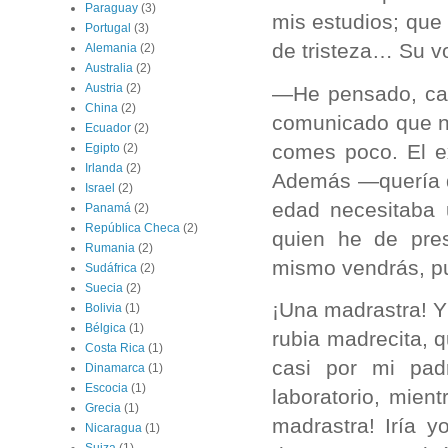
Paraguay
(3)
mis estudios; que
Portugal
(3)
de tristeza… Su v
Alemania
(2)
Australia
(2)
Austria
(2)
—He pensado, cab
China
(2)
comunicado que n
Ecuador
(2)
comes poco. El e
Egipto
(2)
Irlanda
(2)
Además —quería de
Israel
(2)
edad necesitaba 
Panamá
(2)
República Checa
(2)
quien he de pre
Rumania
(2)
mismo vendrás, p
Sudáfrica
(2)
Suecia
(2)
¡Una madrastra! Y
Bolivia
(1)
Bélgica
(1)
rubia madrecita,
Costa Rica
(1)
casi por mi pad
Dinamarca
(1)
Escocia
(1)
laboratorio, mien
Grecia
(1)
madrastra! Iría y
Nicaragua
(1)