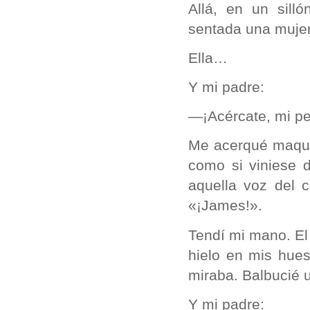
Allá, en un sill
sentada una mujer
Ella…
Y mi padre:
—¡Acércate, mi p
Me acerqué maqui
como si viniese d
aquella voz del c
«¡James!».
Tendí mi mano. El
hielo en mis hues
miraba. Balbucié 
Y mi padre: