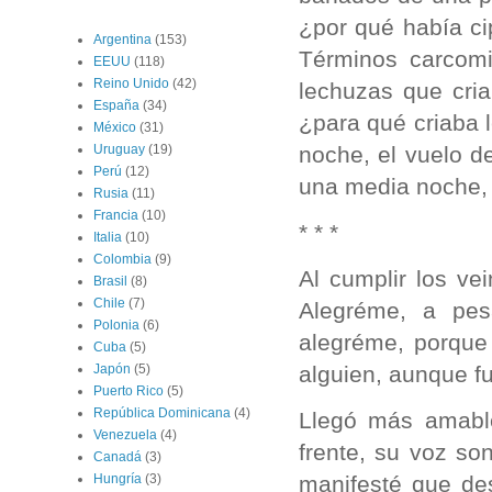
¿por qué había ci
Argentina
(153)
Términos carcomi
EEUU
(118)
Reino Unido
(42)
lechuzas que cri
España
(34)
¿para qué criaba 
México
(31)
noche, el vuelo d
Uruguay
(19)
Perú
(12)
una media noche, 
Rusia
(11)
Francia
(10)
* * *
Italia
(10)
Colombia
(9)
Al cumplir los ve
Brasil
(8)
Chile
(7)
Alegréme, a pesa
Polonia
(6)
alegréme, porqu
Cuba
(5)
alguien, aunque fu
Japón
(5)
Puerto Rico
(5)
República Dominicana
(4)
Llegó más amabl
Venezuela
(4)
frente, su voz so
Canadá
(3)
manifesté que des
Hungría
(3)