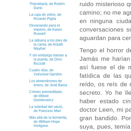
ruido misterioso 
Thanatopía, de Rubén
Darío
camino; no me agr
La caja de vidrio, de
Ricardo Piglia
en ninguna ciuda
Devanando para el
conversaciones s
imperio, de Karen
Russell
aguardan para cerr
La sábana a los pies de
la cama, de Ardath
Mayhar
Tengo el horror d
Y sin embargo llaman a
Jamás me harían
la puerta, de Dino
Buzzati
así fuese el de
Cuatro días, de
fatídica de las 
Vsévolod Garshin
Los almendrones de
reído, os reís de
enero, de José Balza
secreto. Yo he l
Crimen premeditado,
de Witold
haber estado ci
Gombrowicz
La soledad del vacío,
doctor Leen, mi pa
de Francesc Marí
gran bandido. Por
Más allá de la tormenta,
de William Hope
suya, pues, temía
Hodgson