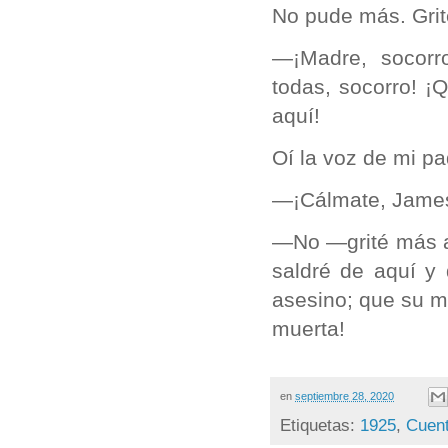
No pude más. Grit
—¡Madre, socorro
todas, socorro! ¡
aquí!
Oí la voz de mi pa
—¡Cálmate, James! 
—No —grité más al
saldré de aquí y
asesino; que su m
muerta!
en
septiembre 28, 2020
Etiquetas:
1925
,
Cuent