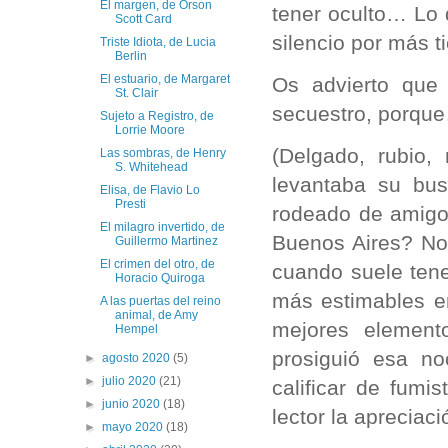
El margen, de Orson
tener oculto… Lo 
Scott Card
silencio por más t
Triste Idiota, de Lucia
Berlin
El estuario, de Margaret
Os advierto que
St. Clair
secuestro, porqu
Sujeto a Registro, de
Lorrie Moore
(Delgado, rubio,
Las sombras, de Henry
S. Whitehead
levantaba su bu
Elisa, de Flavio Lo
Presti
rodeado de amigo
El milagro invertido, de
Buenos Aires? No
Guillermo Martinez
El crimen del otro, de
cuando suele tene
Horacio Quiroga
más estimables en
A las puertas del reino
animal, de Amy
mejores element
Hempel
prosiguió esa n
►
agosto 2020
(5)
►
julio 2020
(21)
calificar de fumi
►
junio 2020
(18)
lector la apreciac
►
mayo 2020
(18)