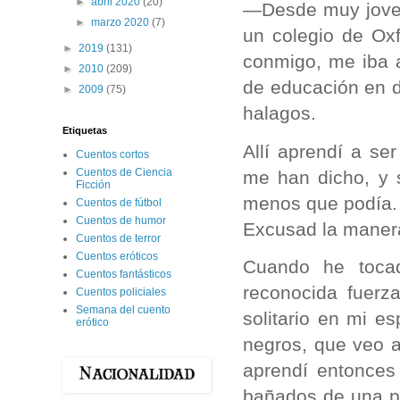
►
abril 2020
(20)
—Desde muy joven 
►
marzo 2020
(7)
un colegio de Ox
►
2019
(131)
conmigo, me iba a
►
2010
(209)
de educación en do
►
2009
(75)
halagos.
Etiquetas
Allí aprendí a se
Cuentos cortos
Cuentos de Ciencia
me han dicho, y 
Ficción
menos que podía. 
Cuentos de fútbol
Cuentos de humor
Excusad la manera
Cuentos de terror
Cuentos eróticos
Cuando he toca
Cuentos fantásticos
reconocida fuerz
Cuentos policiales
Semana del cuento
solitario en mi e
erótico
negros, que veo 
aprendí entonces 
bañados de una pá