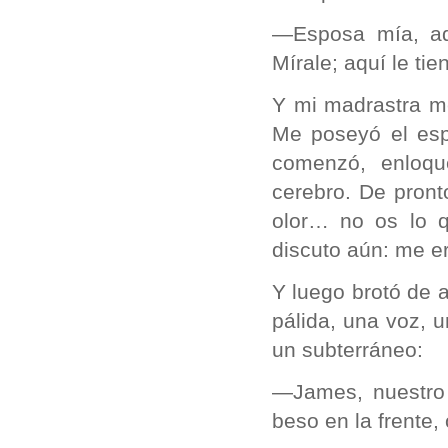
—Esposa mía, aq
Mírale; aquí le tie
Y mi madrastra me
Me poseyó el espa
comenzó, enloque
cerebro. De pront
olor… no os lo q
discuto aún: me er
Y luego brotó de a
pálida, una voz, 
un subterráneo:
—James, nuestro 
beso en la frente,