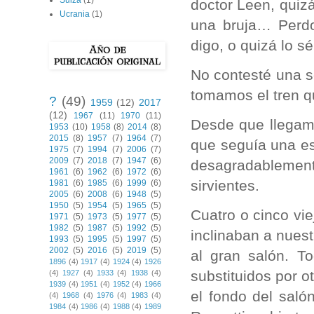
Suiza
(1)
doctor Leen, quiz
Ucrania
(1)
una bruja… Perdo
digo, o quizá lo 
No contesté una s
tomamos el tren q
?
(49)
1959
(12)
2017
(12)
1967
(11)
1970
(11)
Desde que llegamo
1953
(10)
1958
(8)
2014
(8)
2015
(8)
1957
(7)
1964
(7)
que seguía una es
1975
(7)
1994
(7)
2006
(7)
2009
(7)
2018
(7)
1947
(6)
desagradableme
1961
(6)
1962
(6)
1972
(6)
sirvientes.
1981
(6)
1985
(6)
1999
(6)
2005
(6)
2008
(6)
1948
(5)
1950
(5)
1954
(5)
1965
(5)
Cuatro o cinco vie
1971
(5)
1973
(5)
1977
(5)
1982
(5)
1987
(5)
1992
(5)
inclinaban a nues
1993
(5)
1995
(5)
1997
(5)
2002
(5)
2016
(5)
2019
(5)
al gran salón. T
1896
(4)
1917
(4)
1924
(4)
1926
substituidos por 
(4)
1927
(4)
1933
(4)
1938
(4)
1939
(4)
1951
(4)
1952
(4)
1966
el fondo del saló
(4)
1968
(4)
1976
(4)
1983
(4)
1984
(4)
1986
(4)
1988
(4)
1989